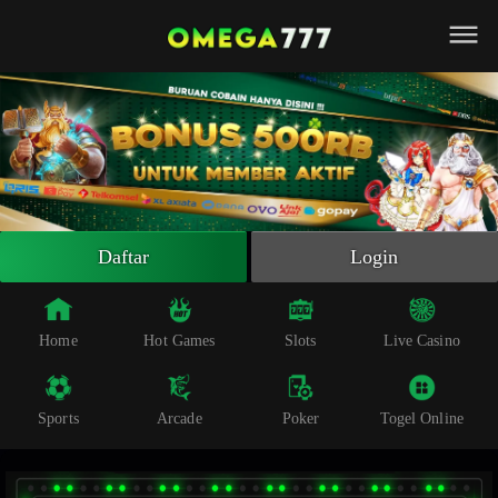
Beranda
Slot Online
Live Casino
Sportsbook
Arcade
Togel Online
Daftar
Login
Poker
Whatsapp
Home
Hot Games
Slots
Live Casino
Telegram
Sports
Arcade
Poker
Togel Online
Livechat