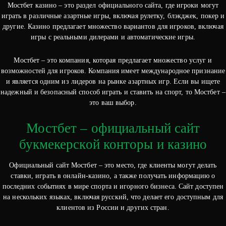
Мостбет казино – это раздел официального сайта, где игроки могут
играть в различные азартные игры, включая рулетку, блэкджек, покер и
другие. Казино предлагает множество вариантов для игроков, включая
игры с реальными дилерами и автоматические игры.
Мостбет – это компания, которая предлагает множество услуг и
возможностей для игроков. Компания имеет международное признание
и является одним из лидеров на рынке азартных игр. Если вы ищете
надежный и безопасный способ играть и ставить на спорт, то Мостбет –
это ваш выбор.
Мостбет – официальный сайт
букмекерской конторы и казино
Официальный сайт Мостбет – это место, где клиенты могут делать
ставки, играть в онлайн-казино, а также получать информацию о
последних событиях в мире спорта и игорного бизнеса. Сайт доступен
на нескольких языках, включая русский, что делает его доступным для
клиентов из России и других стран.