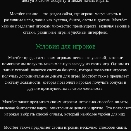
доступ к своим аккаунту и может начать играть.
Мостбет казино – это раздел сайта, где игроки могут играть в
различные игры, такие как рулетка, бинго, слоты и другие. Мостбет
казино предлагает игрокам множество преимуществ, включая высокие
ставки, различные игры и удобный интерфейс.
Условия для игроков
Мостбет предлагает своим игрокам несколько условий, которые
помогают им получать максимальную выгоду из своих игр. Одним из
таких условий является система бонусов, которая позволяет игрокам
получать дополнительные деньги для игры. Мостбет также предлагает
систему лояльности, которая позволяет игрокам получать бонусы и
другие преимущества за свою лояльность.
Мостбет также предлагает своим игрокам несколько способов оплаты,
включая банковские карты, электронные деньги и другие. Это позволяет
игрокам выбрать способ оплаты, который наиболее удобен для них.
Мостбет также предлагает своим игрокам несколько способов связи,