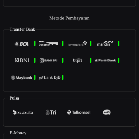
Metode Pembayaran
Transfer Bank
Pulsa
E-Money