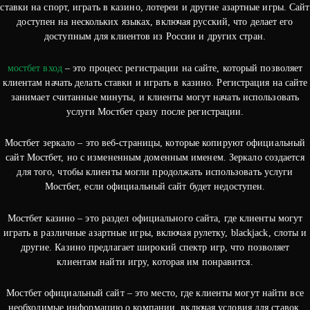
ставки на спорт, играть в казино, лотереи и другие азартные игры. Сайт
доступен на нескольких языках, включая русский, что делает его
доступным для клиентов из России и других стран.
мостбет вход
– это процесс регистрации на сайте, который позволяет
клиентам начать делать ставки и играть в казино. Регистрация на сайте
занимает считанные минуты, и клиенты могут начать использовать
услуги Мостбет сразу после регистрации.
Мостбет зеркало – это веб-страницы, которые копируют официальный
сайт Мостбет, но с измененным доменным именем. Зеркало создается
для того, чтобы клиенты могли продолжать использовать услуги
Мостбет, если официальный сайт будет недоступен.
Мостбет казино – это раздел официального сайта, где клиенты могут
играть в различные азартные игры, включая рулетку, blackjack, слоты и
другие. Казино предлагает широкий спектр игр, что позволяет
клиентам найти игру, которая им понравится.
Мостбет официальный сайт – это место, где клиенты могут найти все
необходимые информацию о компании, включая условия для ставок,