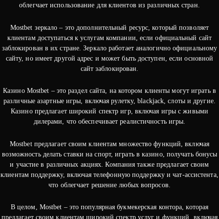
облегчает использование для клиентов из различных стран.
Mostbet зеркало – это дополнительный ресурс, который позволяет
клиентам доступаться к услугам компании, если официальный сайт
заблокирован в их стране. Зеркало работает аналогично официальному
сайту, но имеет другой адрес и может быть доступен, если основной
сайт заблокирован.
Казино Mostbet – это раздел сайта, на котором клиенты могут играть в
различные азартные игры, включая рулетку, blackjack, слоты и другие.
Казино предлагает широкий спектр игр, включая игры с живыми
дилерами, что обеспечивает реалистичность игры.
Mostbet предлагает своим клиентам множество функций, включая
возможность делать ставки на спорт, играть в казино, получать бонусы
и участие в различных акциях. Компания также предлагает своим
клиентам поддержку, включая телефонную поддержку и чат-ассистента,
что облегчает решение любых вопросов.
В целом, Mostbet – это популярная букмекерская контора, которая
предлагает своим клиентам широкий спектр услуг и функций, включая