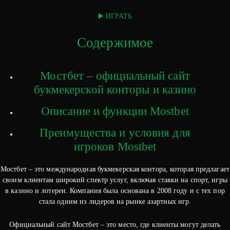
▶️ ИГРАТЬ
Содержимое
Мостбет – официальный сайт
букмекерской конторы и казино
Описание и функции Mostbet
Преимущества и условия для
игроков Mostbet
Мостбет – это международная букмекерская контора, которая предлагает
своим клиентам широкий спектр услуг, включая ставки на спорт, игры
в казино и лотереи. Компания была основана в 2008 году и с тех пор
стала одним из лидеров на рынке азартных игр.
Официальный сайт Мостбет – это место, где клиенты могут делать