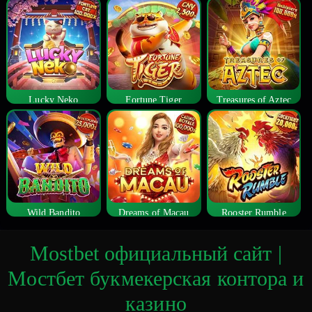
Lucky Neko
Fortune Tiger
Treasures of Aztec
Wild Bandito
Dreams of Macau
Rooster Rumble
Mostbet официальный сайт |
Мостбет букмекерская контора и
казино