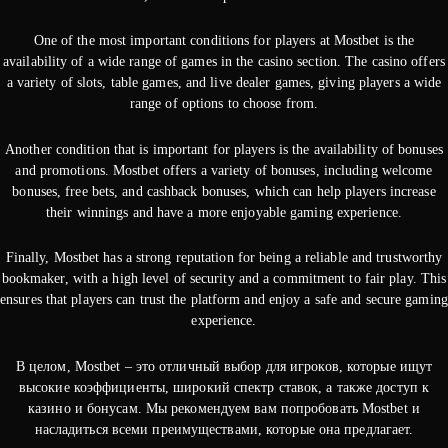
One of the most important conditions for players at Mostbet is the
availability of a wide range of games in the casino section. The casino offers
a variety of slots, table games, and live dealer games, giving players a wide
range of options to choose from.
Another condition that is important for players is the availability of bonuses
and promotions. Mostbet offers a variety of bonuses, including welcome
bonuses, free bets, and cashback bonuses, which can help players increase
their winnings and have a more enjoyable gaming experience.
Finally, Mostbet has a strong reputation for being a reliable and trustworthy
bookmaker, with a high level of security and a commitment to fair play. This
ensures that players can trust the platform and enjoy a safe and secure gaming
experience.
В целом, Mostbet – это отличный выбор для игроков, которые ищут
высокие коэффициенты, широкий спектр ставок, а также доступ к
казино и бонусам. Мы рекомендуем вам попробовать Mostbet и
насладиться всеми преимуществами, которые она предлагает.