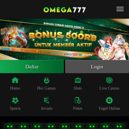
Beranda
Slot Online
Live Casino
Sportsbook
Arcade
Togel Online
Daftar
Login
Poker
Whatsapp
Home
Hot Games
Slots
Live Casino
Telegram
Sports
Arcade
Poker
Togel Online
Livechat