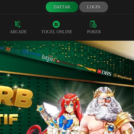
DAFTAR
LOGIN
ARCADE
TOGEL ONLINE
POKER