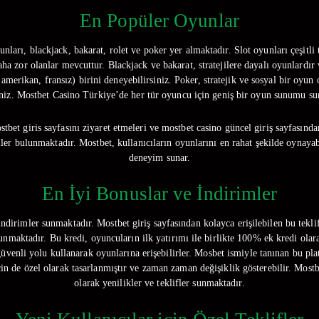
En Popüler Oyunlar
ları, blackjack, bakarat, rolet ve poker yer almaktadır. Slot oyunları çeşitl
ha zor olanlar mevcuttur. Blackjack ve bakarat, stratejilere dayalı oyunlardır
, amerikan, fransız) birini deneyebilirsiniz. Poker, stratejik ve sosyal bir oyu
siniz. Mostbet Casino Türkiye’de her tür oyuncu için geniş bir oyun sunumu su
tbet giris sayfasını ziyaret etmeleri ve mostbet casino güncel giriş sayfasında
lgiler bulunmaktadır. Mostbet, kullanıcıların oyunlarını en rahat şekilde oynay
deneyim sunar.
En İyi Bonuslar ve İndirimler
dirimler sunmaktadır. Mostbet giriş sayfasından kolayca erişilebilen bu teklifl
aktadır. Bu kredi, oyuncuların ilk yatırımı ile birlikte 100% ek kredi olarak
venli yolu kullanarak oyunlarına erişebilirler. Mosbet ismiyle tanınan bu pla
in de özel olarak tasarlanmıştır ve zaman zaman değişiklik gösterebilir. Most
olarak yenilikler ve teklifler sunmaktadır.