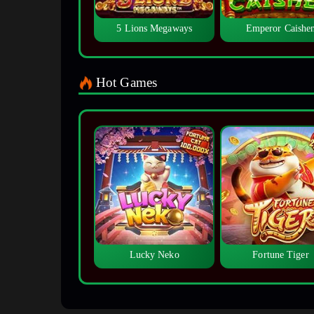
5 Lions Megaways
Emperor Caishe
Hot Games
Lucky Neko
Fortune Tiger