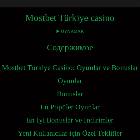
Mostbet Türkiye casino
▶️ OYNAMAK
Содержимое
Mostbet Türkiye Casino: Oyunlar ve Bonuslar
Oyunlar
Bonuslar
En Popüler Oyunlar
En İyi Bonuslar ve İndirimler
Yeni Kullanıcılar için Özel Teklifler