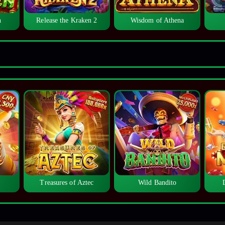
n
Release the Kraken 2
Wisdom of Athena
Treasures of Aztec
Wild Bandito