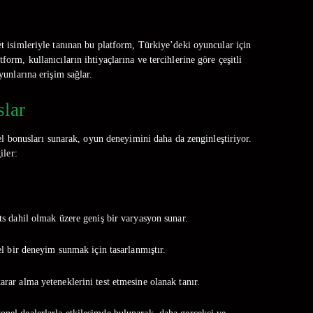
bet isimleriyle tanınan bu platform, Türkiye’deki oyuncular için
tform, kullanıcıların ihtiyaçlarına ve tercihlerine göre çeşitli
oyunlarına erişim sağlar.
lar
l bonusları sunarak, oyun deneyimini daha da zenginleştiriyor.
iler:
ots dahil olmak üzere geniş bir varyasyon sunar.
l bir deneyim sunmak için tasarlanmıştır.
arar alma yeteneklerini test etmesine olanak tanır.