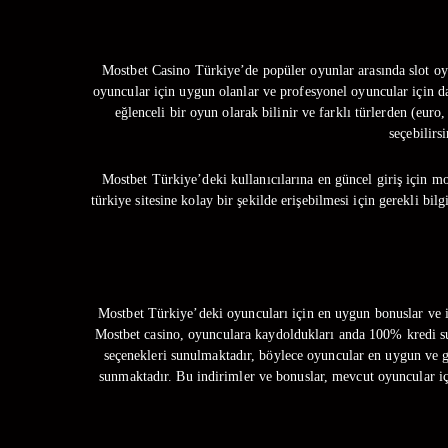
Mostbet Casino Türkiye’de popüler oyunlar arasında slot oyun
oyuncular için uygun olanlar ve profesyonel oyuncular için da
eğlenceli bir oyun olarak bilinir ve farklı türlerden (euro
seçebilir
Mostbet Türkiye’deki kullanıcılarına en güncel giriş için mos
türkiye sitesine kolay bir şekilde erişebilmesi için gerekli bi
Mostbet Türkiye’deki oyuncuları için en uygun bonuslar ve in
Mostbet casino, oyunculara kaydoldukları anda 100% kredi sunm
seçenekleri sunulmaktadır, böylece oyuncular en uygun ve gü
sunmaktadır. Bu indirimler ve bonuslar, mevcut oyuncular iç