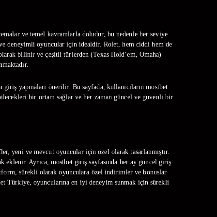
i temalar ve temel kavramlarla doludur, bu nedenle her seviye
 ve deneyimli oyuncular için idealdir. Rolet, hem ciddi hem de
n olarak bilinir ve çeşitli türlerden (Texas Hold’em, Omaha)
nmaktadır.
n giriş yapmaları önerilir. Bu sayfada, kullanıcıların mostbet
abilecekleri bir ortam sağlar ve her zaman güncel ve güvenli bir
er, yeni ve mevcut oyuncular için özel olarak tasarlanmıştır.
 eklenir. Ayrıca, mostbet giriş sayfasında her ay güncel giriş
tform, sürekli olarak oyunculara özel indirimler ve bonuslar
bet Türkiye, oyuncularına en iyi deneyim sunmak için sürekli