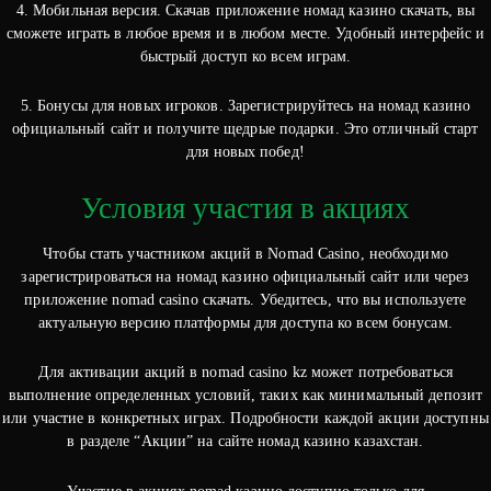
4. Мобильная версия. Скачав приложение номад казино скачать, вы
сможете играть в любое время и в любом месте. Удобный интерфейс и
быстрый доступ ко всем играм.
5. Бонусы для новых игроков. Зарегистрируйтесь на номад казино
официальный сайт и получите щедрые подарки. Это отличный старт
для новых побед!
Условия участия в акциях
Чтобы стать участником акций в Nomad Casino, необходимо
зарегистрироваться на номад казино официальный сайт или через
приложение nomad casino скачать. Убедитесь, что вы используете
актуальную версию платформы для доступа ко всем бонусам.
Для активации акций в nomad casino kz может потребоваться
выполнение определенных условий, таких как минимальный депозит
или участие в конкретных играх. Подробности каждой акции доступны
в разделе “Акции” на сайте номад казино казахстан.