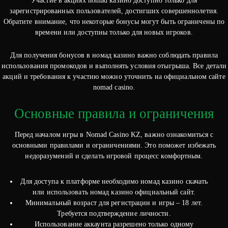
Участие в акциях nomad казино доступно только для
зарегистрированных пользователей, достигших совершеннолетия.
Обратите внимание, что некоторые бонусы могут быть ограничены по
времени или доступны только для новых игроков.
Для получения бонусов в номад казино важно соблюдать правила
использования промокодов и выполнять условия отыгрыша. Все детали
акций и требования к участию можно уточнить на официальном сайте
nomad casino.
Основные правила и ограничения
Перед началом игры в Nomad Casino KZ, важно ознакомиться с
основными правилами и ограничениями. Это поможет избежать
недоразумений и сделать игровой процесс комфортным.
Для доступа к платформе необходимо номад казино скачать
или использовать номад казино официальный сайт.
Минимальный возраст для регистрации и игры – 18 лет.
Требуется подтверждение личности.
Использование аккаунта разрешено только одному