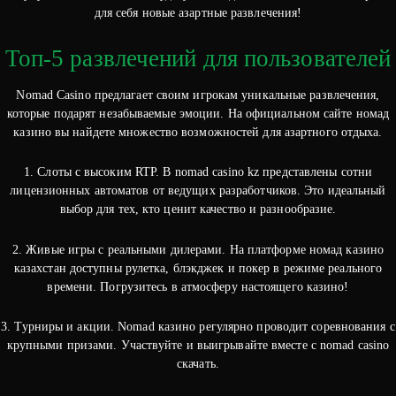
для себя новые азартные развлечения!
Топ-5 развлечений для пользователей
Nomad Casino предлагает своим игрокам уникальные развлечения,
которые подарят незабываемые эмоции. На официальном сайте номад
казино вы найдете множество возможностей для азартного отдыха.
1. Слоты с высоким RTP. В nomad casino kz представлены сотни
лицензионных автоматов от ведущих разработчиков. Это идеальный
выбор для тех, кто ценит качество и разнообразие.
2. Живые игры с реальными дилерами. На платформе номад казино
казахстан доступны рулетка, блэкджек и покер в режиме реального
времени. Погрузитесь в атмосферу настоящего казино!
3. Турниры и акции. Nomad казино регулярно проводит соревнования с
крупными призами. Участвуйте и выигрывайте вместе с nomad casino
скачать.