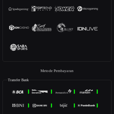
Metode Pembayaran
Transfer Bank