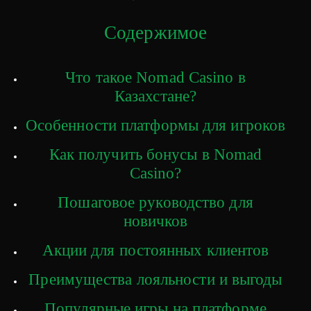
Содержимое
Что такое Nomad Casino в
Казахстане?
Особенности платформы для игроков
Как получить бонусы в Nomad
Casino?
Пошаговое руководство для
новичков
Акции для постоянных клиентов
Преимущества лояльности и выгоды
Популярные игры на платформе