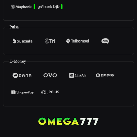
Pulsa
E-Money