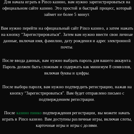
Для начала играть в Pinco казино, вам нужно зарегистрироваться на
официальном сайте казино. Это простой и быстрый процесс, который
займет не более 5 минут.
Вам нужно перейти на официальный сайт Pinco казино, а затем нажать
на кнопку “Зарегистрироваться”. Затем вам нужно ввести свои личные
данные, включая имя, фамилию, дату рождения и адрес электронной
почты.
После ввода данных, вам нужно выбрать пароль для вашего аккаунта.
Пароль должен быть сложным и содержать как минимум 8 символов,
включая буквы и цифры.
После выбора пароля, вам нужно подтвердить регистрацию, нажав на
кнопку “Зарегистрироваться”. Вам будет отправлено письмо с
подтверждением регистрации.
После
казино пинко
подтверждения регистрации, вы можете начать
играть в Pinco казино. Вам доступны различные игры, включая слоты,
карточные игры и игры с долями.