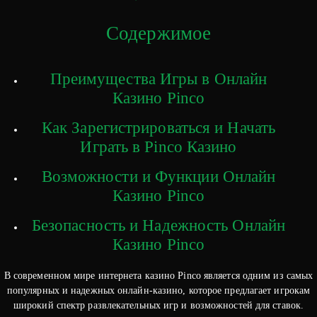
Содержимое
Преимущества Игры в Онлайн
Казино Pinco
Как Зарегистрироваться и Начать
Играть в Pinco Казино
Возможности и Функции Онлайн
Казино Pinco
Безопасность и Надежность Онлайн
Казино Pinco
В современном мире интернета казино Pinco является одним из самых
популярных и надежных онлайн-казино, которое предлагает игрокам
широкий спектр развлекательных игр и возможностей для ставок.