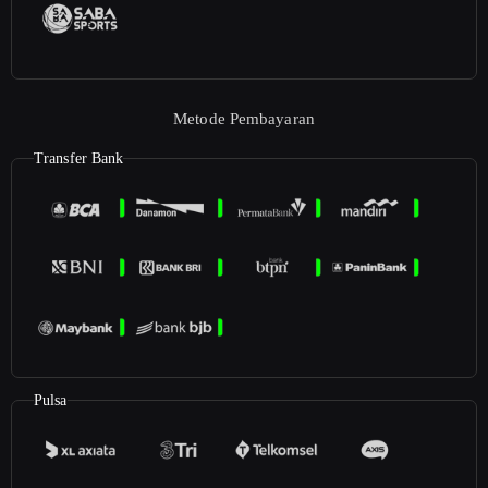
Metode Pembayaran
Transfer Bank
Pulsa