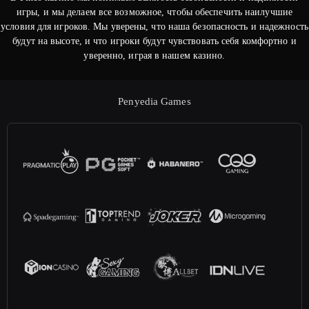
игры, и мы делаем все возможное, чтобы обеспечить наилучшие
условия для игроков. Мы уверены, что наша безопасность и надежность
будут на высоте, и что игроки будут чувствовать себя комфортно и
уверенно, играя в нашем казино.
Penyedia Games