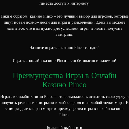
где есть доступ к интернету.
Таким образом, казино Pinco – это лучший выбор для игроков, которые
ищут новые возможности для игры и развлечений. Здесь вы можете
найти все, что вам нужно для успешной игры, и начать получать
выигрыш.
Начните играть в казино Pinco сегодня!
Играть в онлайн-казино Pinco – это безопасно и надежно!
Преимущества Игры в Онлайн
Казино Pinco
Играть в онлайн казино Pinco – это возможность испытать свою удачу и
получить реальные выигрыши в любое время и из любой точки мира. В
этом разделе мы рассмотрим преимущества игры в онлайн казино
Pinco.
Большой выбор игр