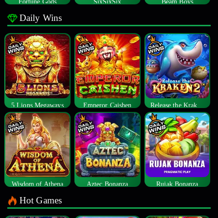
Fortune Gods
SixSixSix
Beam Boys
Daily Wins
5 Lions Megaways
Emperor Caishen
Release the Kraken 2
Wisdom of Athena
Aztec Bonanza
Rujak Bonanza
Hot Games