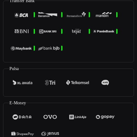
Transfer Bank
Pulsa
E-Money