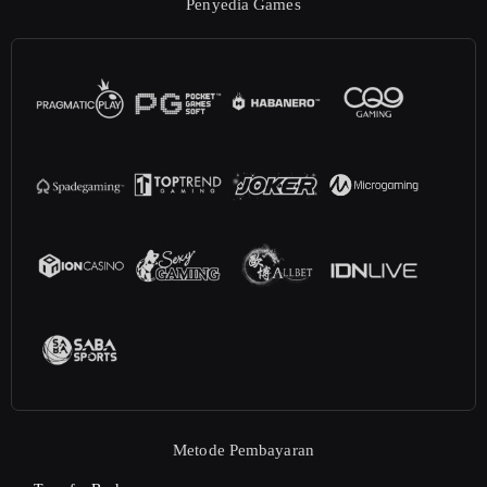
Penyedia Games
Metode Pembayaran