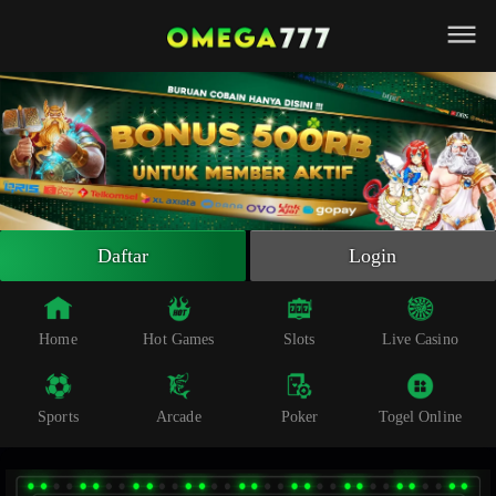
Beranda
Slot Online
Live Casino
Sportsbook
Arcade
Togel Online
Daftar
Login
Poker
Whatsapp
Home
Hot Games
Slots
Live Casino
Telegram
Sports
Arcade
Poker
Togel Online
Livechat