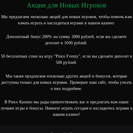
Акции для Новых Игроков
Мы предлагаем несколько акций для новых игроков, чтобы помочь вам
начать играть и насладиться играми в нашем казино:
Депозитный бонус 200% на сумму 2000 рублей, если вы сделаете
депозит в 1000 рублей.
50 бесплатных спин на игру “Pinco Frenzy”, если вы сделаете депозит в
500 рублей.
Мы также предлагаем несколько других акций и бонусов, которые
доступны только для новых игроков. Проверьте наш сайт, чтобы узнать
о них подробнее.
В Pinco Казино мы рады приветствовать вас и предлагать вам наши
лучшие игры и бонусы. Начните играть сегодня и насладитесь играми в
нашем казино!