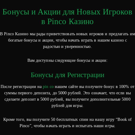
Бонусы и Акции для Новых Игроков
в Pinco Казино
В Pinco Казино мы рады приветствовать новых игроков и предлагать им
богатые бонусы и акции, чтобы начать играть в нашем казино с
радостью и уверенностью.
Вам доступны следующие бонусы и акции:
Бонусы для Регистрации
После регистрации на
pin co
нашем сайте вы получите бонус в 100% от
суммы первого депозита, до 5000 рублей. Это означает, что если вы
сделаете депозит в 5000 рублей, вы получите дополнительные 5000
рублей для игры.
Кроме того, вы получите 50 бесплатных спин на нашу игру “Book of
Pinco”, чтобы начать играть и испытать наши игры.