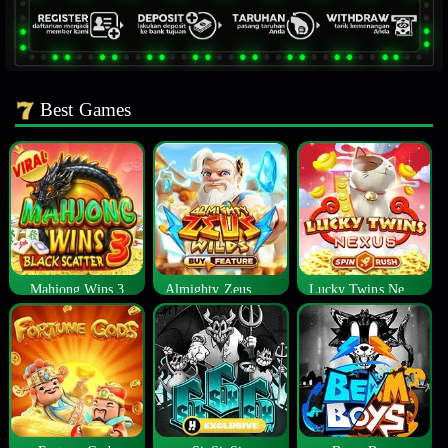
Best Games
Mahjong Wins 3
Almighty Zeus Wilds™
Lucky Twins Nexus