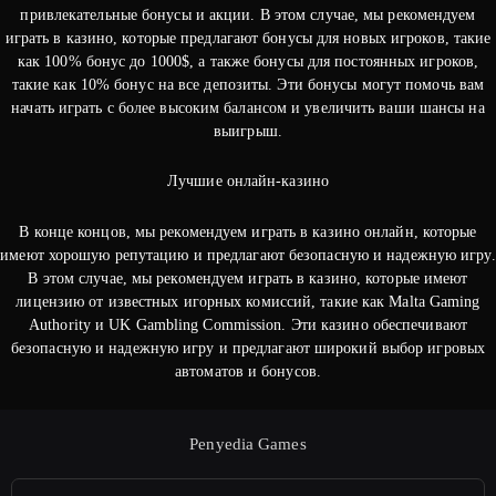
привлекательные бонусы и акции. В этом случае, мы рекомендуем
играть в казино, которые предлагают бонусы для новых игроков, такие
как 100% бонус до 1000$, а также бонусы для постоянных игроков,
такие как 10% бонус на все депозиты. Эти бонусы могут помочь вам
начать играть с более высоким балансом и увеличить ваши шансы на
выигрыш.
Лучшие онлайн-казино
В конце концов, мы рекомендуем играть в казино онлайн, которые
имеют хорошую репутацию и предлагают безопасную и надежную игру.
В этом случае, мы рекомендуем играть в казино, которые имеют
лицензию от известных игорных комиссий, такие как Malta Gaming
Authority и UK Gambling Commission. Эти казино обеспечивают
безопасную и надежную игру и предлагают широкий выбор игровых
автоматов и бонусов.
Penyedia Games