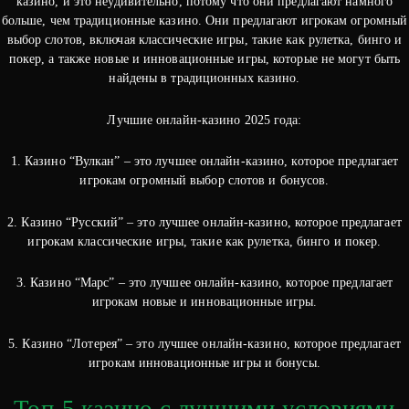
казино, и это неудивительно, потому что они предлагают намного
больше, чем традиционные казино. Они предлагают игрокам огромный
выбор слотов, включая классические игры, такие как рулетка, бинго и
покер, а также новые и инновационные игры, которые не могут быть
найдены в традиционных казино.
Лучшие онлайн-казино 2025 года:
1. Казино “Вулкан” – это лучшее онлайн-казино, которое предлагает
игрокам огромный выбор слотов и бонусов.
2. Казино “Русский” – это лучшее онлайн-казино, которое предлагает
игрокам классические игры, такие как рулетка, бинго и покер.
3. Казино “Марс” – это лучшее онлайн-казино, которое предлагает
игрокам новые и инновационные игры.
5. Казино “Лотерея” – это лучшее онлайн-казино, которое предлагает
игрокам инновационные игры и бонусы.