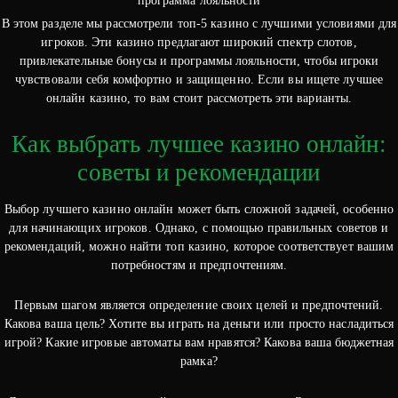
программа лояльности
В этом разделе мы рассмотрели топ-5 казино с лучшими условиями для
игроков. Эти казино предлагают широкий спектр слотов,
привлекательные бонусы и программы лояльности, чтобы игроки
чувствовали себя комфортно и защищенно. Если вы ищете лучшее
онлайн казино, то вам стоит рассмотреть эти варианты.
Как выбрать лучшее казино онлайн:
советы и рекомендации
Выбор лучшего казино онлайн может быть сложной задачей, особенно
для начинающих игроков. Однако, с помощью правильных советов и
рекомендаций, можно найти топ казино, которое соответствует вашим
потребностям и предпочтениям.
Первым шагом является определение своих целей и предпочтений.
Какова ваша цель? Хотите вы играть на деньги или просто насладиться
игрой? Какие игровые автоматы вам нравятся? Какова ваша бюджетная
рамка?