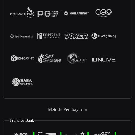
Metode Pembayaran
Transfer Bank