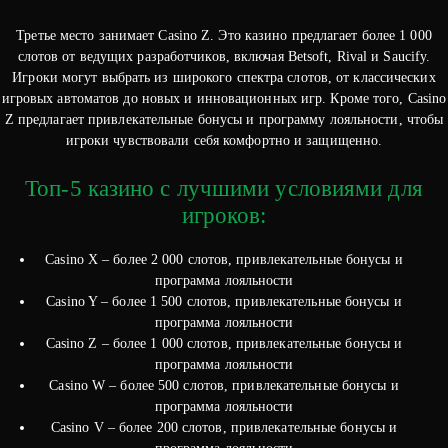
Третье место занимает Casino Z. Это казино предлагает более 1 000
слотов от ведущих разработчиков, включая Betsoft, Rival и Saucify.
Игроки могут выбрать из широкого спектра слотов, от классических
игровых автоматов до новых и инновационных игр. Кроме того, Casino
Z предлагает привлекательные бонусы и программу лояльности, чтобы
игроки чувствовали себя комфортно и защищенно.
Топ-5 казино с лучшими условиями для
игроков:
Casino X – более 2 000 слотов, привлекательные бонусы и
программа лояльности
Casino Y – более 1 500 слотов, привлекательные бонусы и
программа лояльности
Casino Z – более 1 000 слотов, привлекательные бонусы и
программа лояльности
Casino W – более 500 слотов, привлекательные бонусы и
программа лояльности
Casino V – более 200 слотов, привлекательные бонусы и