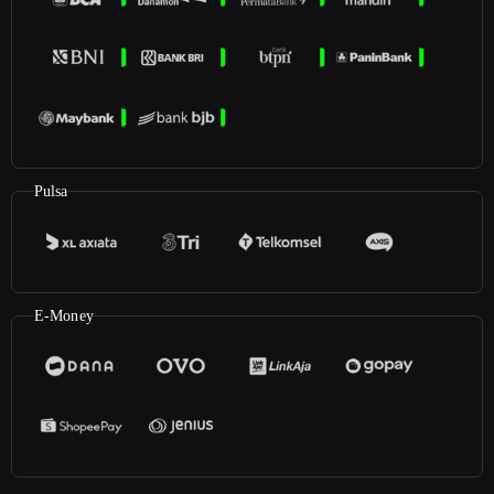
Pulsa
E-Money