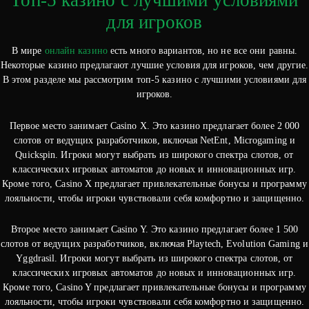
Топ-5 казино с лучшими условиями
для игроков
В мире
онлайн казино
есть много вариантов, но не все они равны.
Некоторые казино предлагают лучшие условия для игроков, чем другие.
В этом разделе мы рассмотрим топ-5 казино с лучшими условиями для
игроков.
Первое место занимает Casino X. Это казино предлагает более 2 000
слотов от ведущих разработчиков, включая NetEnt, Microgaming и
Quickspin. Игроки могут выбрать из широкого спектра слотов, от
классических игровых автоматов до новых и инновационных игр.
Кроме того, Casino X предлагает привлекательные бонусы и программу
лояльности, чтобы игроки чувствовали себя комфортно и защищенно.
Второе место занимает Casino Y. Это казино предлагает более 1 500
слотов от ведущих разработчиков, включая Playtech, Evolution Gaming и
Yggdrasil. Игроки могут выбрать из широкого спектра слотов, от
классических игровых автоматов до новых и инновационных игр.
Кроме того, Casino Y предлагает привлекательные бонусы и программу
лояльности, чтобы игроки чувствовали себя комфортно и защищенно.