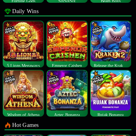
Fortune Gods
SixSixSix
Beam Boys
Daily Wins
5 Lions Megaways
Emperor Caishen
Release the Kraken 2
Wisdom of Athena
Aztec Bonanza
Rujak Bonanza
Hot Games