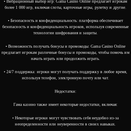
• Вибрационный выбор игр: Gama Casino Online предлагает игрокам
более 1 000 игр, включая слоты, карточные игры, рулетку и другие.
• Безопасность и конфиденциальность: платформа обеспечивает
безопасность и конфиденциальность игроков, используя современные
технологии шифрования и защиты.
• Возможность получать бонусы и промокоды: Gama Casino Online
предлагает игрокам различные бонусы и промокоды, чтобы помочь им
начать играть или продолжить играть.
• 24/7 поддержка: игроки могут получать поддержку в любое время,
используя телефон, электронную почту или чат.
Недостатки:
Гама казино также имеет некоторые недостатки, включая:
• Некоторые игроки могут чувствовать себя неудобно из-за
неопределенности или неуверенности в своих навыках.