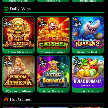
Fortune Gods
SixSixSix
Beam Boys
Daily Wins
5 Lions Megaways
Emperor Caishen
Release the Kraken 2
Wisdom of Athena
Aztec Bonanza
Rujak Bonanza
Hot Games