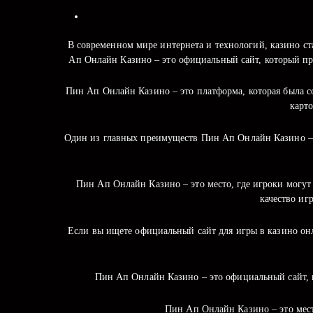
В современном мире интернета и технологий, казино с
Ап Онлайн Казино – это официальный сайт, который пре
Пин Ап Онлайн Казино – это платформа, которая была с
карто
Один из главных преимуществ Пин Ап Онлайн Казино – эт
Пин Ап Онлайн Казино – это место, где игроки могут
качество иг
Если вы ищете официальный сайт для игры в казино он
Пин Ап Онлайн Казино – это официальный сайт, к
Пин Ап Онлайн Казино – это мест