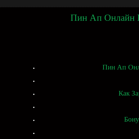
Пин Ап Онлайн 
Пин Ап Онл
Как За
Бону