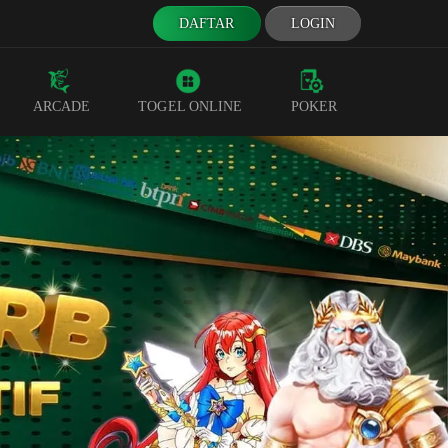
DAFTAR
LOGIN
ARCADE
TOGEL ONLINE
POKER