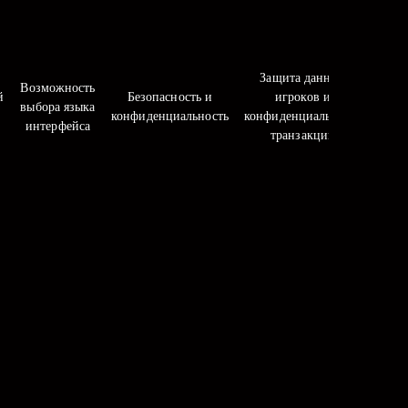
Защита данных
Возможность
й
Безопасность и
игроков и
выбора языка
конфиденциальность
конфиденциальность
интерфейса
транзакций