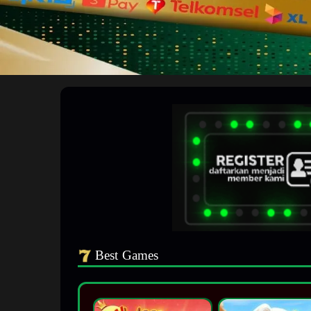
Best Games