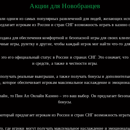
Акции для Новобранцев
тали одним из самых популярных развлечений для людей, желающих исп
длагает игрокам из России и стран СНГ возможность играть в казино 
оздана для обеспечения комфортной и безопасной игры для своих клиент
чные игры, рулетку и другие, чтобы каждый игрок мог найти что-то для
о его официальный статус в России и странах СНГ. Это означает, что
и средств, а также в честности игры.
 получать реальные выигрыши, а также получать бонусы и дополнительн
р, которое обеспечивает игрокам максимальное наслаждение и эмоциона
лайн, то Пин Ап Онлайн Казино – это ваш выбор. Он предлагает безоп
бонусы.
оторый предлагает игрокам из России и стран СНГ возможность играт
о, где игроки могут получать максимальное наслаждение и эмоциональн