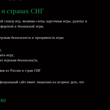
 и странах СНГ
й спектр игр, включая слоты, карточные игры, рулетку и
омфортной и безопасной игры.
грокам безопасность и прозрачность игры.
и;
ать игру;
ет игрокам безопасность;
ков из России и стран СНГ.
Официальный сайт имеет лицензию на игорное дело, что
но