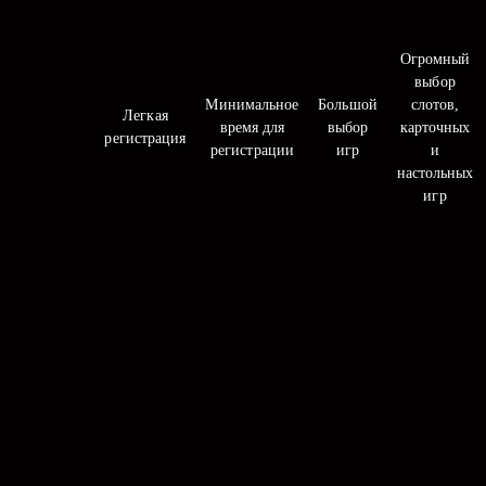
Огромный
выбор
Минимальное
Большой
слотов,
Легкая
время для
выбор
карточных
регистрация
регистрации
игр
и
настольных
игр