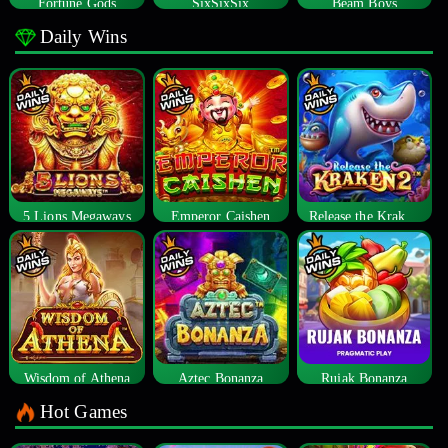
Fortune Gods
SixSixSix
Beam Boys
Daily Wins
5 Lions Megaways
Emperor Caishen
Release the Kraken 2
Wisdom of Athena
Aztec Bonanza
Rujak Bonanza
Hot Games