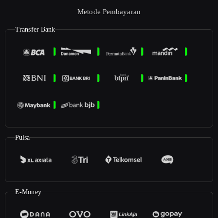
Metode Pembayaran
Transfer Bank
Pulsa
E-Money