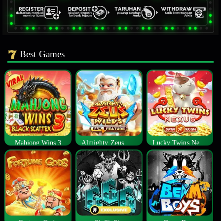
Best Games
Mahjong Wins 3
Almighty Zeus Wilds™
Lucky Twins Nexus