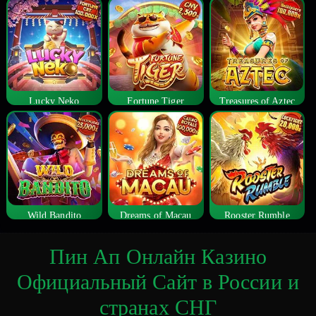
Lucky Neko
Fortune Tiger
Treasures of Aztec
Wild Bandito
Dreams of Macau
Rooster Rumble
Пин Ап Онлайн Казино
Официальный Сайт в России и
странах СНГ