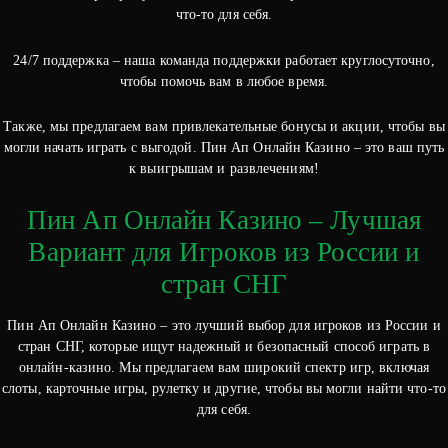
что-то для себя.
24/7 поддержка – наша команда поддержки работает круглосуточно,
чтобы помочь вам в любое время.
Также, мы предлагаем вам привлекательные бонусы и акции, чтобы вы
могли начать играть с выгодой. Пин Ап Онлайн Казино – это ваш путь
к выигрышам и развлечениям!
Пин Ап Онлайн Казино – Лучшая
Вариант для Игроков из России и
стран СНГ
Пин Ап Онлайн Казино – это лучший выбор для игроков из России и
стран СНГ, которые ищут надежный и безопасный способ играть в
онлайн-казино. Мы предлагаем вам широкий спектр игр, включая
слоты, карточные игры, рулетку и другие, чтобы вы могли найти что-то
для себя.