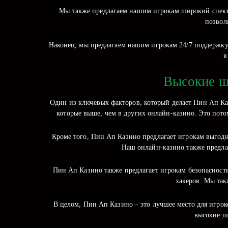
Мы также предлагаем нашим игрокам широкий спектр
позвол
Наконец, мы предлагаем нашим игрокам 24/7 поддержку
в
Высокие ш
Один из ключевых факторов, который делает Пин Ап К
которые выше, чем в других онлайн-казино. Это пот
Кроме того, Пин Ап Казино предлагает игрокам выгодн
Наш онлайн-казино также предла
Пин Ап Казино также предлагает игрокам безопасност
хакеров. Мы так
В целом, Пин Ап Казино – это лучшее место для игро
высокие ш