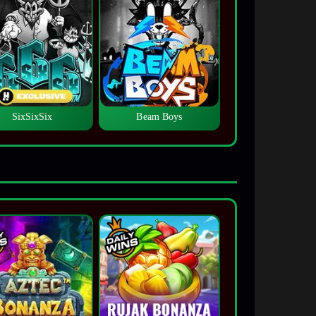
SixSixSix
Beam Boys