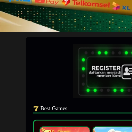
Best Games