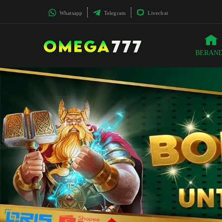
Whatsapp
Telegram
Livechat
BERAN