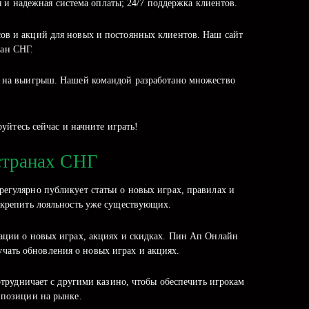
 и надежная система оплаты; 24/7 поддержка клиентов.
ов и акций для новых и постоянных клиентов. Наш сайт
ран СНГ.
ы на выигрыш. Нашей командой разработано множество
уйтесь сейчас и начните играть!
странах СНГ
регулярно публикует статьи о новых играх, правилах и
 укрепить лояльность уже существующих.
мации о новых играх, акциях и скидках. Пин Ап Онлайн
лучать обновления о новых играх и акциях.
рудничает с другими казино, чтобы обеспечить игрокам
 позиции на рынке.