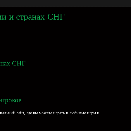
и и странах СНГ
анах СНГ
игроков
иальный сайт, где вы можете играть в любимые игры и