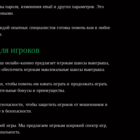
 пароля, изменения email и других параметров. Это
анными.
андой опытных специалистов готовы помочь вам в любое
а.
ля игроков
аш онлайн-казино предлагает игрокам шансы выигрыша,
бы обеспечить игрокам максимальные шансы выигрыша.
, чтобы помочь им начать играть и продолжать играть.
ительные бонусы и преимущества.
езопасности, чтобы защитить игроков от мошенников и
 в безопасности.
оей игры. Мы предлагаем игрокам широкий спектр игр,
иальность.