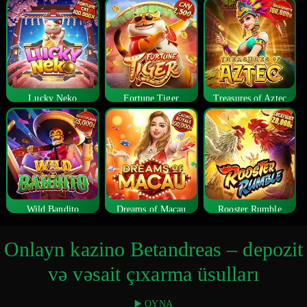
Lucky Neko
Fortune Tiger
Treasures of Aztec
Wild Bandito
Dreams of Macau
Rooster Rumble
Onlayn kazino Betandreas – depozit
və vəsait çıxarma üsulları
▶️ OYNA