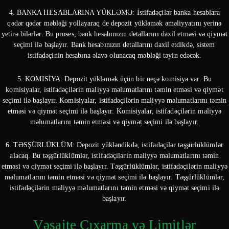
4. BANKA HESABLARINA YÜKLƏMƏ: İstifadəçilər banka hesablara
qədər qədər məbləği yollayaraq de depozit yükləmək əməliyyatını yerinə
yetirə bilərlər. Bu proses, bank hesabınızın detallarını daxil etməsi və qiymət
seçimi ilə başlayır. Bank hesabınızın detallarını daxil etdikdə, sistem
istifadəçinin hesabına əlavə olunacaq məbləği təyin edəcək.
5. KOMISİYA: Depozit yükləmək üçün bir neçə komisiya var. Bu
komisiyalar, istifadəçilərin maliyyə məlumatlarını təmin etməsi və qiymət
seçimi ilə başlayır. Komisiyalar, istifadəçilərin maliyyə məlumatlarını təmin
etməsi və qiymət seçimi ilə başlayır. Komisiyalar, istifadəçilərin maliyyə
məlumatlarını təmin etməsi və qiymət seçimi ilə başlayır.
6. TƏSŞÜRLÜKLÜM: Depozit yükləndikdə, istifadəçilər təşşürlüklümlər
alacaq. Bu təşşürlüklümlər, istifadəçilərin maliyyə məlumatlarını təmin
etməsi və qiymət seçimi ilə başlayır. Təşşürlüklümlər, istifadəçilərin maliyyə
məlumatlarını təmin etməsi və qiymət seçimi ilə başlayır. Təşşürlüklümlər,
istifadəçilərin maliyyə məlumatlarını təmin etməsi və qiymət seçimi ilə
başlayır.
Vəsaite Çıxarma və Limitlər