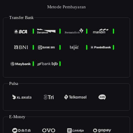
Metode Pembayaran
Transfer Bank
Pulsa
E-Money