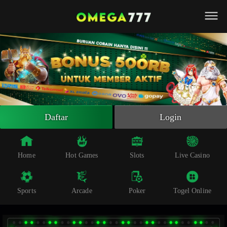
Beranda
Slot Online
Live Casino
Sportsbook
Arcade
Togel Online
Daftar
Login
Poker
Whatsapp
Home
Hot Games
Slots
Live Casino
Telegram
Sports
Arcade
Poker
Togel Online
Livechat