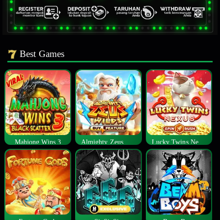
Best Games
Mahjong Wins 3
Almighty Zeus Wilds™
Lucky Twins Nexus