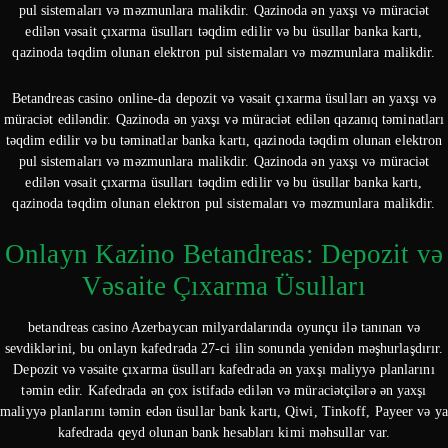
pul sistemaları və məzmunlara malikdir. Qazinoda ən yaxşı və müraciət
edilən vəsait çıxarma üsulları təqdim edilir və bu üsullar banka kartı,
qazinoda təqdim olunan elektron pul sistemaları və məzmunlara malikdir.
Betandreas casino online-da depozit və vəsait çıxarma üsulları ən yaxşı və
müraciət ediləndir. Qazinoda ən yaxşı və müraciət edilən qazanıq təminatları
təqdim edilir və bu təminatlar banka kartı, qazinoda təqdim olunan elektron
pul sistemaları və məzmunlara malikdir. Qazinoda ən yaxşı və müraciət
edilən vəsait çıxarma üsulları təqdim edilir və bu üsullar banka kartı,
qazinoda təqdim olunan elektron pul sistemaları və məzmunlara malikdir.
Onlayn Kazino Betandreas: Depozit və
Vəsaite Çıxarma Üsulları
betandreas casino Azerbaycan milyardalarında oyunçu ilə tanınan və
sevdiklərini, bu onlayn kafedrada 27-ci ilin sonunda yenidən məşhurlaşdırır.
Depozit və vəsaite çıxarma üsulları kafedrada ən yaxşı maliyyə planlarını
təmin edir. Kafedrada ən çox istifadə edilən və müraciətçilərə ən yaxşı
maliyyə planlarını təmin edən üsullar bank kartı, Qiwi, Tinkoff, Payeer və ya
kafedrada qeyd olunan bank hesabları kimi məhsullar var.