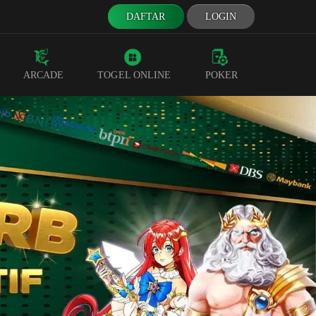
DAFTAR
LOGIN
ARCADE
TOGEL ONLINE
POKER