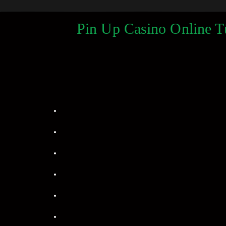
Pin Up Casino Online T