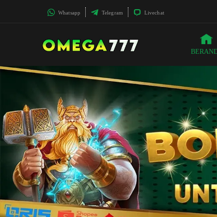
Whatsapp
Telegram
Livechat
BERAN