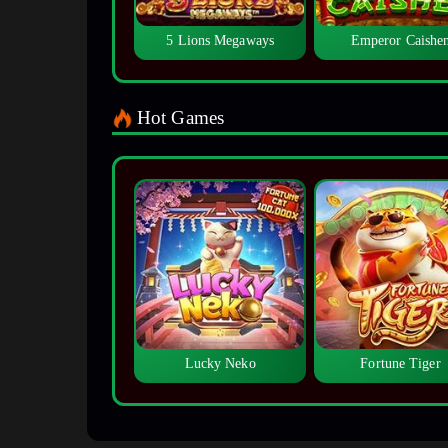
5 Lions Megaways
Emperor Caishe
Hot Games
Lucky Neko
Fortune Tiger