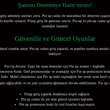
Şansını Denemeye Hazır mısın?
iriş adresiyle sınırları zorla. Pin up casino ile unutulmaz bir deneyim yaşayı
 da keyifle oynayın. Pinup giriş ile şansınızı artırın. Pin-up ve pin-up casino g
avantajlar kazanın!
Güvenilir ve Güncel Oyunlar
ncel oyunlar sunar. Pin-up casino giriş yaparak, en popüler oyunlara anında eriş
bekliyor!
Pin Up Aviator: Eşsiz bir oyun deneyimi için Pin up aviator’ı keşfedin.
omosyon Kodu: Özel promosyonlar ve avantajlar için Pin up promosyon kodu
İndir: Mobil cihazlarınız için Pin up indir seçeneğiyle her yerde oyun keyfi 
şim sağlayabilir ve en yeni oyunlarla eğlenmeye devam edebilirsiniz. Pin up ca
Pinup giriş yaparak hesabınıza erişim sağlayın.
Pin up casino’da yer alan güncel oyunları keşfedin.
Pin up promosyon kodu ile özel fırsatları kaçırmayın.