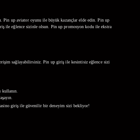
n. Pin up aviator oyunu ile büyük kazançlar elde edin. Pin up
iriş ile eğlence sizinle olsun. Pin up promosyon kodu ile ekstra
im sağlayabilirsiniz. Pin up giriş ile kesintisiz eğlence sizi
 kullanın.
yaşayın.
sino giriş ile güvenilir bir deneyim sizi bekliyor!