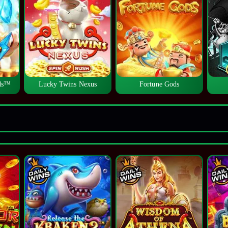
lds™
Lucky Twins Nexus
Fortune Gods