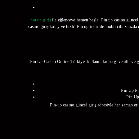
pin up giriş
ile eğlenceye hemen başla! Pin up casino güncel g
casino giriş kolay ve hızlı! Pin up indir ile mobil cihazınızda
Pin Up Casino Online Türkiye, kullanıcılarına güvenilir ve gü
Pin Up Pr
Pin Up 
Pin-up casino güncel giriş adresiyle her zaman eri