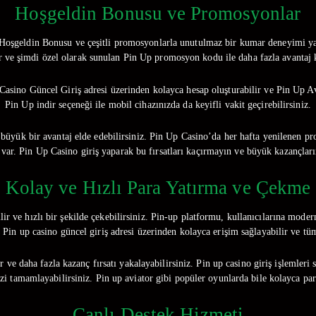
Hoşgeldin Bonusu ve Promosyonlar
 Hoşgeldin Bonusu ve çeşitli promosyonlarla unutulmaz bir kumar deneyimi y
 ve şimdi özel olarak sunulan Pin Up promosyon kodu ile daha fazla avantaj k
asino Güncel Giriş adresi üzerinden kolayca hesap oluşturabilir ve Pin Up Avia
Pin Up indir seçeneği ile mobil cihazınızda da keyifli vakit geçirebilirsiniz.
büyük bir avantaj elde edebilirsiniz. Pin Up Casino’da her hafta yenilenen p
 var. Pin Up Casino giriş yaparak bu fırsatları kaçırmayın ve büyük kazançları
Kolay ve Hızlı Para Yatırma ve Çekme
r ve hızlı bir şekilde çekebilirsiniz. Pin-up platformu, kullanıcılarına modern 
. Pin up casino güncel giriş adresi üzerinden kolayca erişim sağlayabilir ve tüm
ve daha fazla kazanç fırsatı yakalayabilirsiniz. Pin up casino giriş işlemleri
nizi tamamlayabilirsiniz. Pin up aviator gibi popüler oyunlarda bile kolayca pa
Canlı Destek Hizmeti