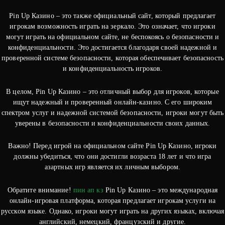
Pin Up Казино – это также официальный сайт, который предлагает
игрокам возможность играть на зеркало. Это означает, что игроки
могут играть на официальном сайте, не беспокоясь о безопасности и
конфиденциальности. Это достигается благодаря своей надежной и
проверенной системе безопасности, которая обеспечивает безопасность
и конфиденциальность игроков.
В целом, Pin Up Казино – это отличный выбор для игроков, которые
ищут надежный и проверенный онлайн-казино. С его широким
спектром услуг и надежной системой безопасности, игроки могут быть
уверены в безопасности и конфиденциальности своих данных.
Важно! Перед игрой на официальном сайте Pin Up Казино, игроки
должны убедиться, что они достигли возраста 18 лет и что игра
азартных игр является их личным выбором.
Обратите внимание!
пин ап кз
Pin Up Казино – это международная
онлайн-игровая платформа, которая предлагает игрокам услуги на
русском языке. Однако, игроки могут играть на других языках, включая
английский, немецкий, французский и другие.