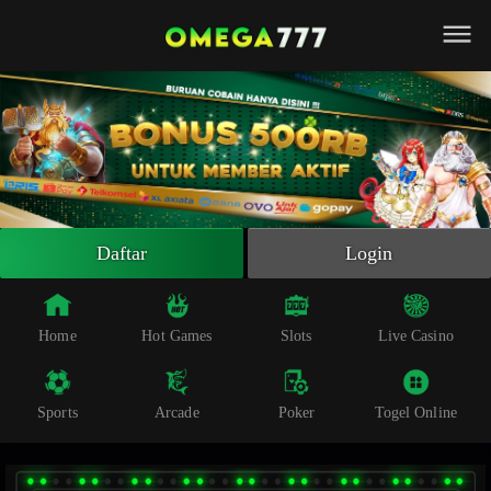
Beranda
Slot Online
Live Casino
Sportsbook
Arcade
Togel Online
Daftar
Login
Poker
Whatsapp
Home
Hot Games
Slots
Live Casino
Telegram
Sports
Arcade
Poker
Togel Online
Livechat