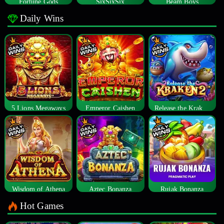
Fortune Gods
SixSixSix
Beam Boys
Daily Wins
5 Lions Megaways
Emperor Caishen
Release the Kraken 2
Wisdom of Athena
Aztec Bonanza
Rujak Bonanza
Hot Games