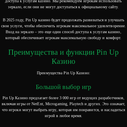
доступа к услугам казино. Мы рекомендуем игрокам использовать
зеркало, если они не могут доступаться к официальному сайту.
В 2025 году, Pin Up казино будет продолжать развиваться и улучшать
свои услуги, чтобы обеспечить игрокам максимальное удовлетворение.
Вход на зеркало – это еще один способ доступа к услугам казино,
который обеспечивает игрокам максимальную свободу и комфорт.
Преимущества и функции Pin Up
Казино
Преимущества Pin Up Казино:
Большой выбор игр
Pin Up Казино предлагает более 3 000 игр от ведущих разработчиков,
включая игры от NetEnt, Microgaming, Playtech и других. Это означает,
что игроки могут выбрать игру, которая им понравится, и насладиться
игрой в любое время.