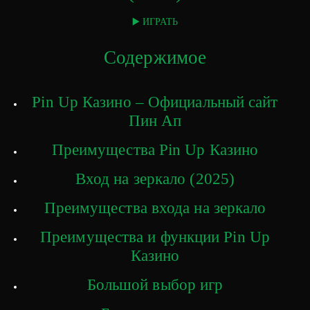
▶️ ИГРАТЬ
Содержимое
Pin Up Казино – Официальный сайт
Пин Ап
Преимущества Pin Up Казино
Вход на зеркало (2025)
Преимущества входа на зеркало
Преимущества и функции Pin Up
Казино
Большой выбор игр