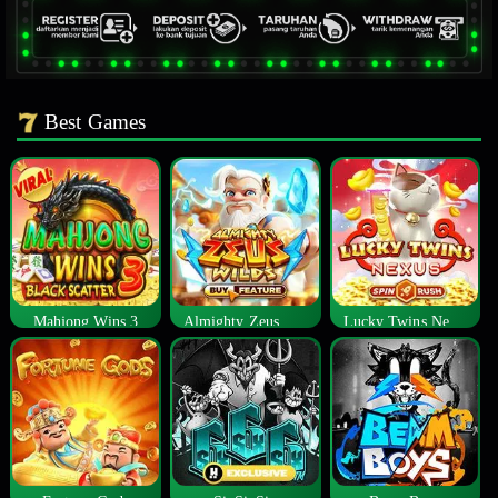
Best Games
Mahjong Wins 3
Almighty Zeus Wilds™
Lucky Twins Nexus