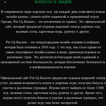
Бонусы и акции
В современном мире азартных игр, где каждый день появляются новые
онлайн-казино, сложно найти надежный и проверенный игрок.
Однако, Pin Up Казино – это исключение из правил. Это официальный
сайт, который предлагает игрокам широкий спектр азартных игр,
включая слоты, карточные игры, рулетку и другие.
Pin Up Казино – это международная онлайн-игровая платформа,
которая была основана в 2016 году. С тех пор, она стала одним из
самых популярных онлайн-казино в мире, привлекая игроков из
различных стран. Это достигается благодаря своей надежной и
проверенной системе безопасности, которая обеспечивает безопасность
и конфиденциальность игроков.
Официальный сайт Pin Up Казино предлагает игрокам широкий спектр
услуг, включая возможность играть в азартные игры, получать бонусы и
участие в различных турнирах. Игроки могут выбрать из более 3 000
игр, включая слоты, карточные игры, рулетку и другие. Кроме того,
игроки могут получать бонусы и участие в различных турнирах, что
делает игру еще более интересной.