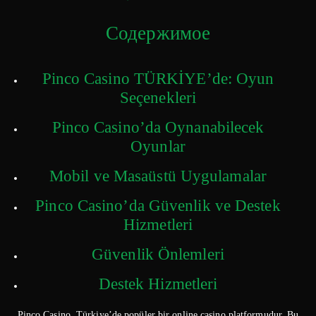
Содержимое
Pinco Casino TÜRKİYE’de: Oyun
Seçenekleri
Pinco Casino’da Oynanabilecek
Oyunlar
Mobil ve Masaüstü Uygulamalar
Pinco Casino’da Güvenlik ve Destek
Hizmetleri
Güvenlik Önlemleri
Destek Hizmetleri
Pinco Casino, Türkiye’de popüler bir online casino platformudur. Bu