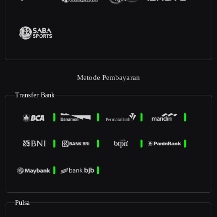
Metode Pembayaran
Transfer Bank
Pulsa