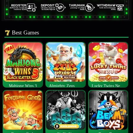
Best Games
Mahjong Wins 3
Almighty Zeus Wilds™
Lucky Twins Nexus