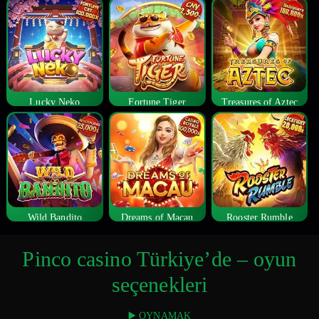
Lucky Neko
Fortune Tiger
Treasures of Aztec
Wild Bandito
Dreams of Macau
Rooster Rumble
Pinco casino Türkiye’de – oyun
seçenekleri
▶️ OYNAMAK