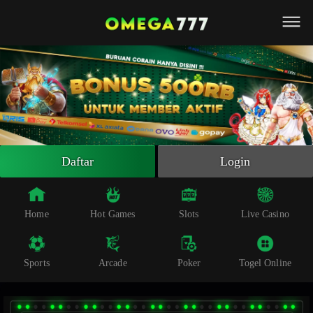
Beranda
Slot Online
Live Casino
Sportsbook
Arcade
Togel Online
Daftar
Login
Poker
Whatsapp
Home
Hot Games
Slots
Live Casino
Telegram
Sports
Arcade
Poker
Togel Online
Livechat