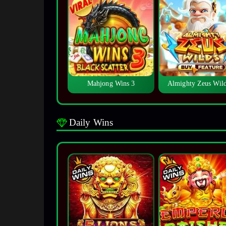
Mahjong Wins 3
Almighty Zeus Wi
Daily Wins