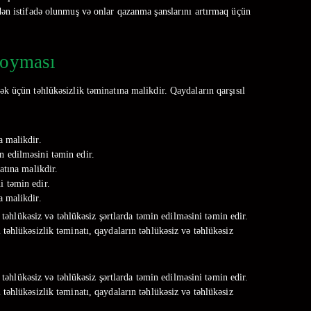
dən istifadə olunmuş və onlar qazanma şanslarını artırmaq üçün
Qoyması
k üçün təhlükəsizlik təminatına malikdir. Qaydaların qarşısıl
 malikdir.
n edilməsini təmin edir.
atına malikdir.
i təmin edir.
 malikdir.
əhlükəsiz və təhlükəsiz şərtlarda təmin edilməsini təmin edir.
təhlükəsizlik təminatı, qaydaların təhlükəsiz və təhlükəsiz
əhlükəsiz və təhlükəsiz şərtlarda təmin edilməsini təmin edir.
təhlükəsizlik təminatı, qaydaların təhlükəsiz və təhlükəsiz