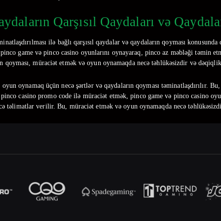
Qaydaların Qarşısıl Qaydaları və Qaydal
natlaşdırılması ilə bağlı qarşısıl qaydalar və qaydaların qoyması konusunda d
 pinco game və pinco casino oyunlarını oynayaraq, pinco az məbləği təmin 
rın qoyması, müraciət etmək və oyun oynamaqda necə təhlükəsizdir və dəqiqlik
yun oynamaq üçün necə şərtlər və qaydaların qoyması təminatlaşdırılır. Bu
ə pinco casino promo code ilə müraciət etmək, pinco game və pinco casino oyu
təlimatlar verilir. Bu, müraciət etmək və oyun oynamaqda necə təhlükəsizdir 