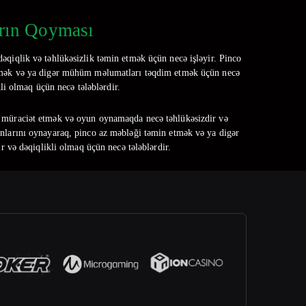
arın Qoyması
əqiqlik və təhlükəsizlik təmin etmək üçün necə işləyir. Pinco
etmək və ya digər mühüm məlumatları təqdim etmək üçün necə
li olmaq üçün necə tələblərdir.
, müraciət etmək və oyun oynamaqda necə təhlükəsizdir və
nlarını oynayaraq, pinco az məbləği təmin etmək və ya digər
və dəqiqlikli olmaq üçün necə tələblərdir.