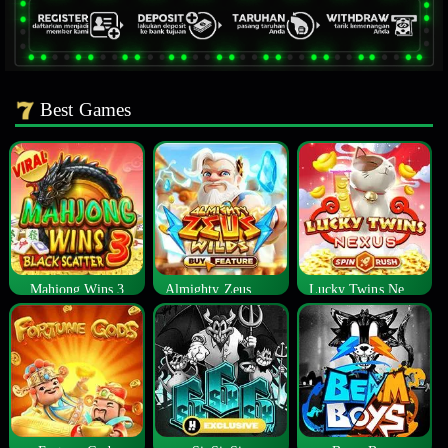
Best Games
Mahjong Wins 3
Almighty Zeus Wilds™
Lucky Twins Nexus