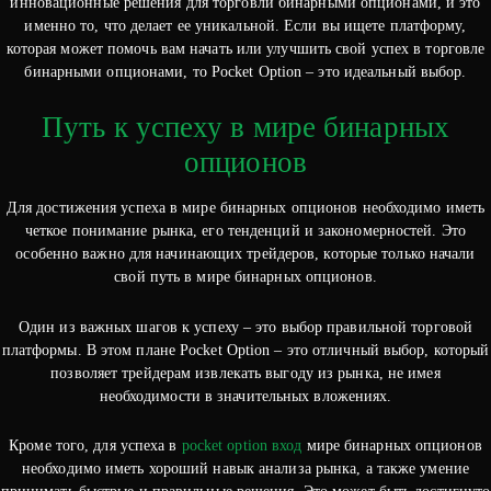
инновационные решения для торговли бинарными опционами, и это
именно то, что делает ее уникальной. Если вы ищете платформу,
которая может помочь вам начать или улучшить свой успех в торговле
бинарными опционами, то Pocket Option – это идеальный выбор.
Путь к успеху в мире бинарных
опционов
Для достижения успеха в мире бинарных опционов необходимо иметь
четкое понимание рынка, его тенденций и закономерностей. Это
особенно важно для начинающих трейдеров, которые только начали
свой путь в мире бинарных опционов.
Один из важных шагов к успеху – это выбор правильной торговой
платформы. В этом плане Pocket Option – это отличный выбор, который
позволяет трейдерам извлекать выгоду из рынка, не имея
необходимости в значительных вложениях.
Кроме того, для успеха в
pocket option вход
мире бинарных опционов
необходимо иметь хороший навык анализа рынка, а также умение