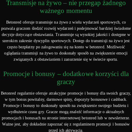
Transmisje na żywo – nie przegap żadnego
ważnego momentu
Betonred oferuje transmisje na żywo z wielu wydarzeń sportowych, co
pozwala graczom śledzić rozwój wydarzeń i podejmować bardziej świadome
decyzje dotyczące obstawiania. Transmisje są wysokiej jakości i dostępne w
szerokim zakresie dyscyplin sportowych. Dostęp do transmisji na żywo jest
często bezpłatny po zalogowaniu się na konto w betonred. Możliwość
oglądania transmisji na żywo to doskonały sposób na zwiększenie emocji
związanych z obstawianiem i zanurzenie się w świecie sportu.
Promocje i bonusy – dodatkowe korzyści dla
graczy
Betonred regularnie oferuje atrakcyjne promocje i bonusy dla swoich graczy,
w tym bonus powitalny, darmowe spiny, depozyty bonusowe i cashback.
Promocje i bonusy to doskonały sposób na zwiększenie swojego budżetu i
wydłużenie czasu gry. Gracze mogą znaleźć informacje o aktualnych
promocjach i bonusach na stronie internetowej betonred lub w newsletterze.
Ważne jest, aby dokładnie zapoznać się z regulaminem promocji i bonusów
przed ich aktywacją.