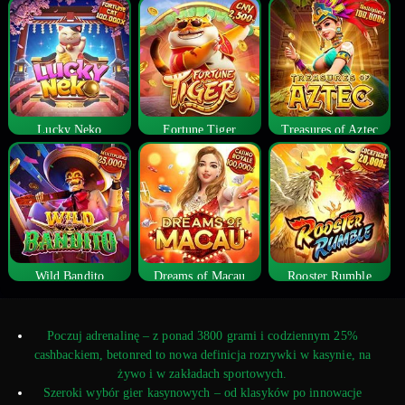
Lucky Neko
Fortune Tiger
Treasures of Aztec
Wild Bandito
Dreams of Macau
Rooster Rumble
Poczuj adrenalinę – z ponad 3800 grami i codziennym 25%
cashbackiem, betonred to nowa definicja rozrywki w kasynie, na
żywo i w zakładach sportowych.
Szeroki wybór gier kasynowych – od klasyków po innowacje