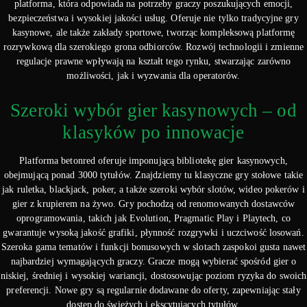
platforma, która odpowiada na potrzeby graczy poszukujących emocji,
bezpieczeństwa i wysokiej jakości usług. Oferuje nie tylko tradycyjne gry
kasynowe, ale także zakłady sportowe, tworząc kompleksową platformę
rozrywkową dla szerokiego grona odbiorców. Rozwój technologii i zmienne
regulacje prawne wpływają na kształt tego rynku, stwarzając zarówno
możliwości, jak i wyzwania dla operatorów.
Szeroki wybór gier kasynowych – od
klasyków po innowacje
Platforma betonred oferuje imponującą bibliotekę gier kasynowych,
obejmującą ponad 3000 tytułów. Znajdziemy tu klasyczne gry stołowe takie
jak ruletka, blackjack, poker, a także szeroki wybór slotów, wideo pokerów i
gier z krupierem na żywo. Gry pochodzą od renomowanych dostawców
oprogramowania, takich jak Evolution, Pragmatic Play i Playtech, co
gwarantuje wysoką jakość grafiki, płynność rozgrywki i uczciwość losowań.
Szeroka gama tematów i funkcji bonusowych w slotach zaspokoi gusta nawet
najbardziej wymagających graczy. Gracze mogą wybierać spośród gier o
niskiej, średniej i wysokiej wariancji, dostosowując poziom ryzyka do swoich
preferencji. Nowe gry są regularnie dodawane do oferty, zapewniając stały
dostęp do świeżych i ekscytujących tytułów.