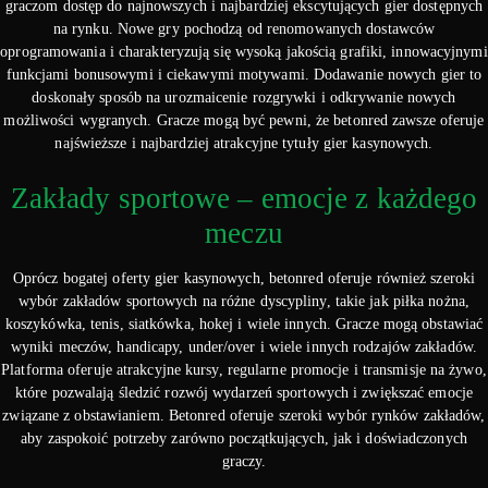
graczom dostęp do najnowszych i najbardziej ekscytujących gier dostępnych
na rynku. Nowe gry pochodzą od renomowanych dostawców
oprogramowania i charakteryzują się wysoką jakością grafiki, innowacyjnymi
funkcjami bonusowymi i ciekawymi motywami. Dodawanie nowych gier to
doskonały sposób na urozmaicenie rozgrywki i odkrywanie nowych
możliwości wygranych. Gracze mogą być pewni, że betonred zawsze oferuje
najświeższe i najbardziej atrakcyjne tytuły gier kasynowych.
Zakłady sportowe – emocje z każdego
meczu
Oprócz bogatej oferty gier kasynowych, betonred oferuje również szeroki
wybór zakładów sportowych na różne dyscypliny, takie jak piłka nożna,
koszykówka, tenis, siatkówka, hokej i wiele innych. Gracze mogą obstawiać
wyniki meczów, handicapy, under/over i wiele innych rodzajów zakładów.
Platforma oferuje atrakcyjne kursy, regularne promocje i transmisje na żywo,
które pozwalają śledzić rozwój wydarzeń sportowych i zwiększać emocje
związane z obstawianiem. Betonred oferuje szeroki wybór rynków zakładów,
aby zaspokoić potrzeby zarówno początkujących, jak i doświadczonych
graczy.