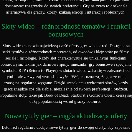
dostosować rozgrywkę do swoich preferencji. Gry na żywo to doskonała
alternatywa dla graczy, którzy szukają emocji i interakcji społecznych.
Sloty wideo – różnorodność tematów i funkcji
bonusowych
Sloty wideo stanowią największą część oferty gier w betonred. Dostępne są
setki tytułów o różnorodnych motywach, od owoców i klejnotów po filmy,
seriale i mitologie. Każdy slot charakteryzuje się unikalnymi funkcjami
bonusowymi, takimi jak darmowe spiny, mnożniki, gry bonusowe i specjalne
symbole. RTP (Return to Player) w slotach wideo waha się w zależności od
tytułu, ale zazwyczaj wynosi powyżej 95%, co oznacza, że gracze mają
szansę na regularne wygrane. Dzięki szerokiemu wyborowi slotów, każdy
gracz znajdzie coś dla siebie, niezależnie od swoich preferencji i budżetu.
Popularne sloty, takie jak Book of Dead, Starburst i Gonzo’s Quest, cieszą się
dużą popularnością wśród graczy betonred.
Nowe tytuły gier – ciągła aktualizacja oferty
Betonred regularnie dodaje nowe tytuły gier do swojej oferty, aby zapewnić