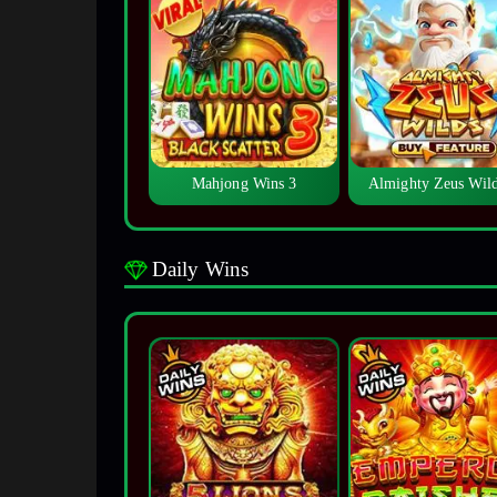
Mahjong Wins 3
Almighty Zeus Wi
Daily Wins