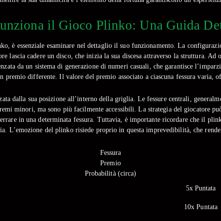
nziona il Gioco Plinko: Una Guida Det
ko, è essenziale esaminare nel dettaglio il suo funzionamento. La configurazion
atore lascia cadere un disco, che inizia la sua discesa attraverso la struttura. A
zata da un sistema di generazione di numeri casuali, che garantisce l’imparzial
n premio differente. Il valore del premio associato a ciascuna fessura varia, off
zata dalla sua posizione all’interno della griglia. Le fessure centrali, general
premi minori, ma sono più facilmente accessibili. La strategia del giocatore può
terrare in una determinata fessura. Tuttavia, è importante ricordare che il plin
toria. L’emozione del plinko risiede proprio in questa imprevedibilità, che rende
Fessura
Premio
Probabilità (circa)
5x Puntata
10x Puntata