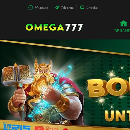
Whatsapp
Telegram
Livechat
BERAN