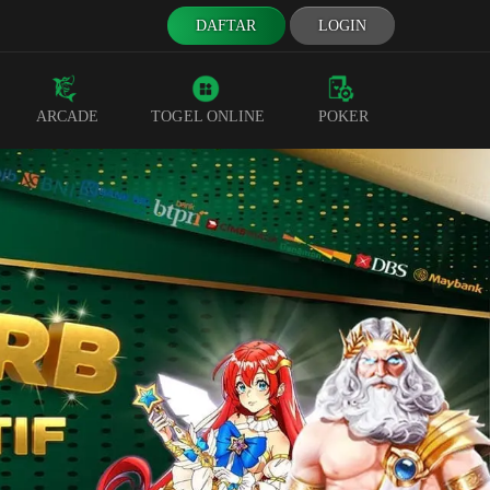
DAFTAR
LOGIN
ARCADE
TOGEL ONLINE
POKER