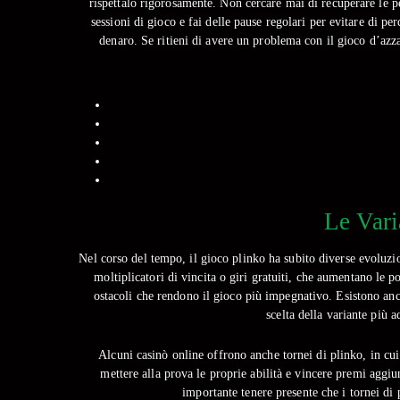
rispettalo rigorosamente. Non cercare mai di recuperare le pe
sessioni di gioco e fai delle pause regolari per evitare di 
denaro. Se ritieni di avere un problema con il gioco d’azz
Le Vari
Nel corso del tempo, il gioco plinko ha subito diverse evoluzi
moltiplicatori di vincita o giri gratuiti, che aumentano le p
ostacoli che rendono il gioco più impegnativo. Esistono an
scelta della variante più a
Alcuni casinò online offrono anche tornei di plinko, in cu
mettere alla prova le proprie abilità e vincere premi aggiun
importante tenere presente che i tornei di