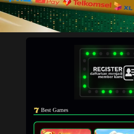
Best Games