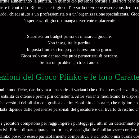
rdite aumentando la puntata, in quanto ciò potrebbe portare a ulteriori perdite 
perdere il controllo. Ricorda che il gioco d’azzardo dovrebbe essere considera
ardo, chiedi aiuto a un professionista o a un’organizzazione specializzata. Gi
l’esperienza di gioco rimanga divertente e piacevole.
Stabilisci un budget prima di iniziare a giocare.
Non inseguire le perdite.
Imposta limiti di tempo per le sessioni di gioco.
Gioca solo con denaro che puoi permetterti di perdere.
Se hai un problema, chiedi aiuto.
azioni del Gioco Plinko e le loro Caratte
oni e modifiche, dando vita a una serie di varianti che offrono esperienze di
ossibilità di ottenere premi più consistenti. Altre varianti modificano la dispo
che versioni del plinko con grafica e animazioni più elaborate, che migliorano
datta dipende dalle preferenze personali del giocatore e dal livello di rischio 
i i giocatori competono per raggiungere i punteggi più alti in un determinato 
tivi. Prima di partecipare a un torneo, è consigliabile familiarizzare con le re
 plinko possono essere particolarmente competitivi, e richiedono una buona dose