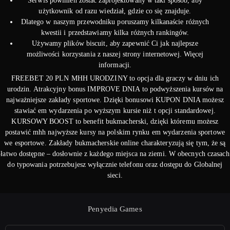
Serwis powinien zostać zaprojektowany w taki sposób, aby
użytkownik od razu wiedział, gdzie co się znajduje.
Dlatego w naszym przewodniku poruszamy kilkanaście różnych
kwestii i przedstawiamy kilka różnych rankingów.
Używamy plików biscuit, aby zapewnić Ci jak najlepsze
możliwości korzystania z naszej strony internetowej. Więcej
informacji.
FREEBET 20 PLN MHH URODZINY to opcja dla graczy w dniu ich
urodzin. Atrakcyjny bonus IMPROVE DNIA to podwyższenia kursów na
najważniejsze zakłady sportowe. Dzięki bonusowi KUPON DNIA możesz
stawiać em wydarzenia po wyższym kursie niż t opcji standardowej.
KURSOWY BOOST to benefit bukmacherski, dzięki któremu możesz
postawić mhh najwyższe kursy na polskim rynku em wydarzenia sportowe
we esportowe. Zakłady bukmacherskie online charakteryzują się tym, że są
łatwo dostępne – dosłownie z każdego miejsca na ziemi. W obecnych czasach
do typowania potrzebujesz wyłącznie telefonu oraz dostępu do Globalnej
sieci.
Penyedia Games