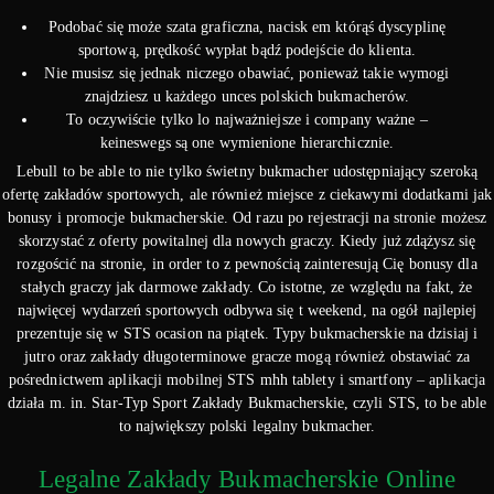
Podobać się może szata graficzna, nacisk em którąś dyscyplinę
sportową, prędkość wypłat bądź podejście do klienta.
Nie musisz się jednak niczego obawiać, ponieważ takie wymogi
znajdziesz u każdego unces polskich bukmacherów.
To oczywiście tylko lo najważniejsze i company ważne –
keineswegs są one wymienione hierarchicznie.
Lebull to be able to nie tylko świetny bukmacher udostępniający szeroką
ofertę zakładów sportowych, ale również miejsce z ciekawymi dodatkami jak
bonusy i promocje bukmacherskie. Od razu po rejestracji na stronie możesz
skorzystać z oferty powitalnej dla nowych graczy. Kiedy już zdążysz się
rozgościć na stronie, in order to z pewnością zainteresują Cię bonusy dla
stałych graczy jak darmowe zakłady. Co istotne, ze względu na fakt, że
najwięcej wydarzeń sportowych odbywa się t weekend, na ogół najlepiej
prezentuje się w STS ocasion na piątek. Typy bukmacherskie na dzisiaj i
jutro oraz zakłady długoterminowe gracze mogą również obstawiać za
pośrednictwem aplikacji mobilnej STS mhh tablety i smartfony – aplikacja
działa m. in. Star-Typ Sport Zakłady Bukmacherskie, czyli STS, to be able
to największy polski legalny bukmacher.
Legalne Zakłady Bukmacherskie Online