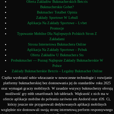
Oferta Zakładów Bukmacherskich Betcris
Bukmacherskie Gobet?
Bukmacher Totalbet Opinia
Zakłady Sportowe W Lebull
Aplikacja Na Zakłady Sportowe – Lvbet
Promocje
Typowanie Mobilne Dla Najlepszych Polskich Stron Z
Zakładami
Strona Internetowa Bukmachera Online
Aplikacja Na Zakłady Sportowe – Pzbuk
Oferta Zakładów U Bukmachera Sts
Probukmacher — Poznaj Najlepsze Zakłady Bukmacherskie W
Polsce
Zakłady Bukmacherskie Betcris – Legalny Bukmacher Online
Ciężko wyobrazić sobie wkraczanie w nowoczesne technologie i rozwijanie
platformy bukmacherskiej bez dostosowania jej do standardów roku 2025
oraz wymagań graczy mobilnych. W zasadzie wszyscy bukmacherzy oferują
możliwość gry mhh smartfonach lub tabletach. Większość z nich ma w
ofercie aplikacje mobilne do pobrania zarówno em Andorid oraz iOS. Ci,
którzy jeszcze nie przygotowali dedykowanych aplikacji mobilnych
względnie nie dostosowali swoją stronę internetową perform responsywnego