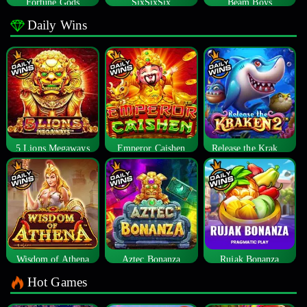
Fortune Gods
SixSixSix
Beam Boys
Daily Wins
5 Lions Megaways
Emperor Caishen
Release the Kraken 2
Wisdom of Athena
Aztec Bonanza
Rujak Bonanza
Hot Games