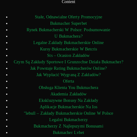
Content
Stałe, Odnawialne Oferty Promocyjne
Bukmacher Superbet
Rynek Bukmacherski W Polsce: Podsumowanie
U Bukmachera?
Legalne Zakłady Bukmacherskie Online
Kursy Bukmacherskie W Betcris
Sts – Ocasion Zakładów
Czym Są Zakłady Sportowe I Grunzochse Działa Bukmacher?
Jak Powstaje Rating Bukmacherów Online?
Jak Wypłacić Wygraną Z Zakładów?
Oferta
Obsługa Klienta You Bukmachera
Akademia Zakładów
Ekskluzywne Bonusy Na Zakłady
Aplikacje Bukmacherskie Na Ios
“lebull – Zakłady Bukmacherskie Online W Polsce
Legalni Bukmacherzy
Bukmacherzy Z Najlepszymi Bonusami
Bukmacher Lvbet