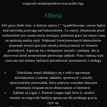
rozgrywki międzynarodowe oraz polska liga.
Oferta
Jeśli gracz śledzi time, w którym zajecia z” “są publikowane, zawsze będzie
miał niewielką przewagę nad bukmacherem. Co więcej, obstawianie przed
wydarzeniem jest zawsze mniej stresujące, ponieważ gracz ma więcej czasu
na spokojną analizę opcji. Większość licencjonowanych bukmacherów
proponuje nowym graczom szeroką ofertę promocji we bonusów
powitalnych. Zapoznaj się z dostępnymi opcjami i pamiętaj, aby je
aktywować przed postawieniem pierwszego zakładu. Przez większą część
czasu nie und nimmer będziecie potrzebowali porozmawiać z obsługą.
Zebraliśmy zespół składający się z osób o ogromnym
doświadczeniu z zakresu zakładów sportowych i actually
opracowaliśmy przewodnik, który pokrywa wszystkie kluczowe
informacje związane unces obstawianiem w Internecie.
Zakłady na Ligue 1, Premier League bądź Serie A, alcohol
również na rozgrywki bardziej egzotyczne dla polskiego gracza,
czyli np.