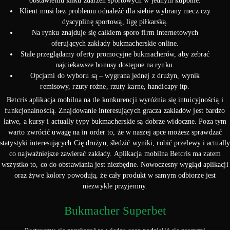
obstawieniu kilku zdarzeń sportowych w jednym kuponie.
Klient musi bez problemu odnaleźć dla siebie wybrany mecz czy
dyscyplinę sportową, ligę piłkarską.
Na rynku znajduje się całkiem sporo firm internetowych
oferujących zakłady bukmacherskie online.
Stale przeglądamy oferty promocyjne bukmacherów, aby zebrać
najciekawsze bonusy dostępne na rynku.
Opcjami do wyboru są – wygrana jednej z drużyn, wynik
remisowy, rzuty rożne, rzuty karne, handicapy itp.
Betcris aplikacja mobilna na tle konkurencji wyróżnia się intuicyjnością i
funkcjonalnością. Znajdowanie interesujących gracza zakładów jest bardzo
łatwe, a kursy i actually typy bukmacherskie są dobrze widoczne. Poza tym
warto zwrócić uwagę na in order to, że w naszej apce możesz sprawdzać
statystyki interesujących Cię drużyn, śledzić wyniki, robić przelewy i actually
co najważniejsze zawierać zakłady. Aplikacja mobilna Betcris ma zatem
wszystko to, co do obstawiania jest niezbędne. Nowoczesny wygląd aplikacji
oraz żywe kolory powodują, że cały produkt w samym odbiorze jest
niezwykle przyjemny.
Bukmacher Superbet