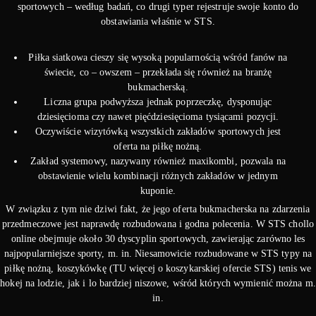
sportowych – według badań, co drugi typer rejestruje swoje konto do
obstawiania właśnie w STS.
Piłka siatkowa cieszy się wysoką popularnością wśród fanów na
świecie, co – owszem – przekłada się również na branżę
bukmacherską.
Liczna grupa podwyższa jednak poprzeczkę, dysponując
dziesięcioma czy nawet pięćdziesięcioma tysiącami pozycji.
Oczywiście wizytówką wszystkich zakładów sportowych jest
oferta na piłkę nożną.
Zakład systemowy, nazywany również maxikombi, pozwala na
obstawienie wielu kombinacji różnych zakładów w jednym
kuponie.
W związku z tym nie dziwi fakt, że jego oferta bukmacherska na zdarzenia
przedmeczowe jest naprawdę rozbudowana i godna polecenia. W STS chollo
online obejmuje około 30 dyscyplin sportowych, zawierając zarówno les
najpopularniejsze sporty, m. in. Niesamowicie rozbudowane w STS typy na
piłkę nożną, koszykówkę (TU więcej o koszykarskiej ofercie STS) tenis we
hokej na lodzie, jak i lo bardziej niszowe, wśród których wymienić można m.
in.