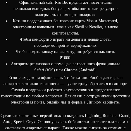
Официальный сайт Rio Bet предлагает посетителям
несколько выгодных бонусов, чтобы они могли регулярно
выигрывать с помощью подарков.
Казино поддерживает банковские карты Visa и Mastercard,
электронные кошельки, такие как Skrill и Neteller, а также
криптовалюты.
Чтобы комфортно играть на деньги в новые слоты,
необходимо пройти верификацию.
Чтобы подать заявку на выплату, потребуется накопить
₽1000.
Алгоритм реализован с помощью встроенного функционала
Safari (iOS) или Chrome (Android).
Если с входом на официальный сайт казино Риобет для игры в
аппараты возникли сложности — лучше сразу обратиться в саппорт.
Служба поддержки работает круглосуточно и предоставляет
консультации по любым вопросам. Для связи с сотрудниками доступны
электронная почта, онлайн чат и форма в Личном кабинете.
Среди эксклюзивных версий можно выделить Lightning Roulette, Grand,
Auto, Speed, Onyx. Основную часть библиотеки интернет платформы
составляют азартные аппараты. Также можно сыграть за столами с