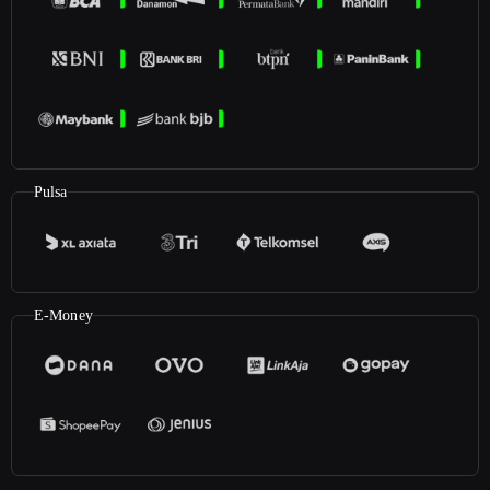
Pulsa
E-Money