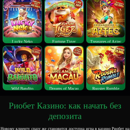
Lucky Neko
Fortune Tiger
Treasures of Aztec
Wild Bandito
Dreams of Macau
Rooster Rumble
Риобет Казино: как начать без
депозита
Новому клиенту сразу же становится доступна игра в казино Риобет на