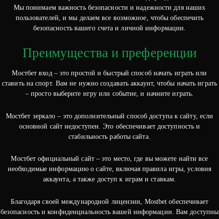
Мы понимаем важность безопасности и надежности для наших
пользователей, и мы делаем все возможное, чтобы обеспечить
безопасность вашего счета и личной информации.
Преимущества и преференции
Мостбет вход – это простой и быстрый способ начать играть или
ставить на спорт. Вам не нужно создавать аккаунт, чтобы начать играть
– просто выберите игру или событие, и начните играть.
Мостбет зеркало – это дополнительный способ доступа к сайту, если
основной сайт недоступен. Это обеспечивает доступность и
стабильность работы сайта.
Мостбет официальный сайт – это место, где вы можете найти все
необходимые информацию о сайте, включая правила игры, условия
аккаунта, а также доступ к играм и ставкам.
Благодаря своей международной лицензии, Mostbet обеспечивает
безопасность и конфиденциальность вашей информации. Вам доступны