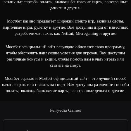
различные способы оплаты, включая банковские карты, электронные
деньги и другие.
Мостбет казино предлагает широкий спектр игр, включая слоты,
карточные игры, рулетку и другие. Вам доступны игры от известных
разработчиков, таких как NetEnt, Microgaming и другие.
Мостбет официальный сайт регулярно обновляет свою программу,
чтобы обеспечить наилучшие условия для игроков. Вам доступны
различные бонусы и акции, чтобы помочь вам начать играть или
ставить на спорт.
Мостбет зеркало и Mostbet официальный сайт – это лучший способ
начать играть или ставить на спорт. Вам доступны различные способы
оплаты, включая банковские карты, электронные деньги и другие.
Penyedia Games