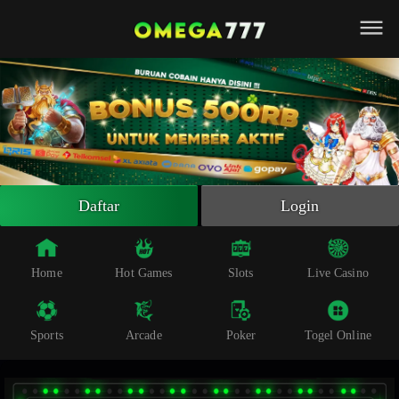
Beranda
Slot Online
Live Casino
Sportsbook
Arcade
Togel Online
Daftar
Login
Poker
Whatsapp
Home
Hot Games
Slots
Live Casino
Telegram
Sports
Arcade
Poker
Togel Online
Livechat