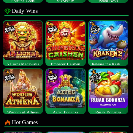
Fortune Gods
SixSixSix
Beam Boys
Daily Wins
5 Lions Megaways
Emperor Caishen
Release the Kraken 2
Wisdom of Athena
Aztec Bonanza
Rujak Bonanza
Hot Games