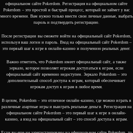
официальном сайте Pokerdom. Регистрация на официальном сайте
Pokerdom – это простой и быстрый процесс, который не займет у вас
много времени. Вам нужно только ввести свои личные данные, выбрать
пароль и подтвердить регистрацию.
После регистрации вы сможете войти на официальный сайт Pokerdom,
используя ваш логин и пароль. Вход на официальный сайт Pokerdom –
это первый шаг к игре в онлайн-казино и получению реальных денег.
Важно отметить, что Pokerdom имеет официальный сайт, а также
зеркало, которое позволяет игрокам доступаться к играм, если
официальный сайт временно недоступен. Зеркало Pokerdom – это
дополнительный способ доступа к играм, который обеспечивает
игрокам доступ к играм в любое время.
В целом, Pokerdom – это отличное онлайн-казино, где можно играть в
различные азартные игры и выиграть реальные деньги. Регистрация на
официальном сайте Pokerdom – это первый шаг к игре в онлайн-
казино, а вход на официальный сайт – это способ доступа к играм.
Если вы еще не зарегистрированы на официальном сайте Pokerdom, то