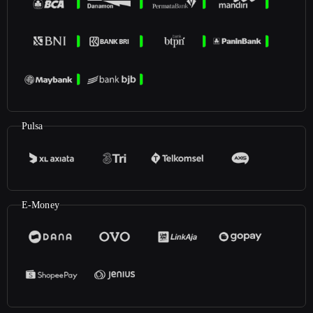
Pulsa
E-Money