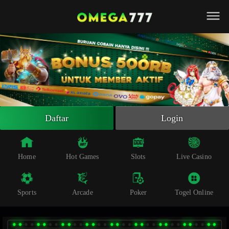
Beranda
Slot Online
Live Casino
Sportsbook
Arcade
Togel Online
Daftar
Login
Poker
Whatsapp
Home
Hot Games
Slots
Live Casino
Telegram
Sports
Arcade
Poker
Togel Online
Livechat