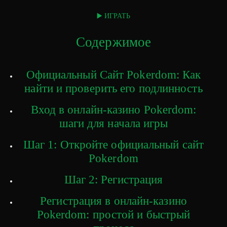
▶️ ИГРАТЬ
Содержимое
Официальный Сайт Pokerdom: Как
найти и проверить его подлинность
Вход в онлайн-казино Pokerdom:
шаги для начала игры
Шаг 1: Откройте официальный сайт
Pokerdom
Шаг 2: Регистрация
Регистрация в онлайн-казино
Pokerdom: простой и быстрый