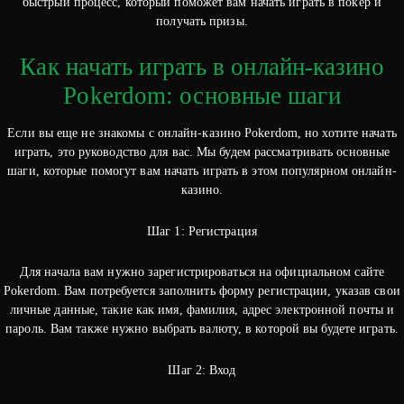
быстрый процесс, который поможет вам начать играть в покер и
получать призы.
Как начать играть в онлайн-казино
Pokerdom: основные шаги
Если вы еще не знакомы с онлайн-казино Pokerdom, но хотите начать
играть, это руководство для вас. Мы будем рассматривать основные
шаги, которые помогут вам начать играть в этом популярном онлайн-
казино.
Шаг 1: Регистрация
Для начала вам нужно зарегистрироваться на официальном сайте
Pokerdom. Вам потребуется заполнить форму регистрации, указав свои
личные данные, такие как имя, фамилия, адрес электронной почты и
пароль. Вам также нужно выбрать валюту, в которой вы будете играть.
Шаг 2: Вход