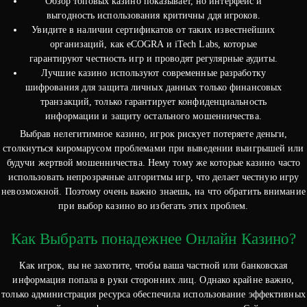
Обзор топовых казино показывает, но интерфейс и
выгодность использования критичны ддя игроков.
Увидите в наличии сертификатов от таких известнейших
организаций, как eCOGRA и iTech Labs, которые
гарантируют честность игр и проводят регулярные аудиты.
Лучшие казино используют современные разработку
шифрования для защита личных данных только финансовых
транзакций, только гарантирует конфиденциальность
информации и защиту остального мошенничества.
Выбрав нелегитимное казино, игрок рискует потеряете деньги,
столкнуться киромарусом проблемами при выведении выигрышей или
будучи жертвой мошенничества. Нему тому же которые казино часто
использовать непрозрачные алгоритмы игр, что делает честную игру
невозможной. Поэтому очень важно знаешь, на что обратить внимание
при выбор казино во избегать этих проблем.
Как Выбрать понадежнее Онлайн Казино?
Как игрок, вы не захотите, чтобы ваша частной или банковская
информация попала в руки сторонних лиц. Однако крайне важно,
только администрация ресурса обеспечила использование эффективных