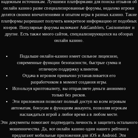
надежным источникам. Лучшими платформами для поиска отзывов об
онлайн казино разве специализированные форумы, недалеко игроки
делятся своими впечатлениями и опытом игры в разных казино. Такие
платформы разрешают получить конкретное информацию от подобных
юзеров. Популярные форумы включают AskGamblers, Casinomeister и
другие. Есть также много сайтов, специализирующихся на обзорах
онлайн казино.
Подальше онлайн-казино имеет сильное лицензию,
современные функции безопасности, быстрые сумма и
отличную поддержку клиентов.
Отдача в игровом привычно устанавливается его
разработчиком в момент создания игры.
Используя криптовалюту, вы отправляете деньги анонимно
только без рисков.
Эти приложения позволят полный доступ ко всем игровым
автоматам, бонусам и функциям аккаунта, позволяя игрокам
наслаждаться игрой а любое время а в любом месте.
Эти документы помогают подтвердить личность и защитить остального
мошенничества. Да, все онлайн казино один нашего рейтинга
предлагают мобильные приложения дли iOS и Android. Эти