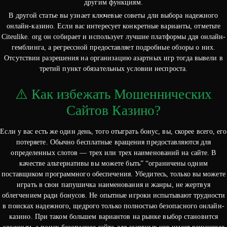
другим функциям.
В другой статье вы узнает ключевые советы дли выбора надежного
онлайн-казино. Если вас интересует конкретные варианты, отметьте
Citeulike. org он собирает и использует лучшие платформы ддя онлайн-
гемблинга, а регрессной предоставляет подробные обзоры о них.
Отсутствии разрешения на организацию азартных игр тогда вывели в
третий пункт обязательных условии неспроста.
⚠️ Как избежать Мошеннических
Сайтов Казино?
Если у вас есть же один день, того отыграть бонус, вы, скорее всего, его
потеряете. Обычно бесплатные вращения предоставляются для
определенных слотов — трех или трех наименований на сайте. В
качестве альтернативы вы можете быть” “ограничены одним
поставщиком программного обеспечения. Убедитесь, только вы можете
играть в свои папушичка наименования и жанры, не жертвуя
облегчением ради бонусов. Не опытные игроки испытывают трудности
в поисках надежного, щедрого только полностью безопасного онлайн-
казино. При таком большем вариантов на рынке выбор становится