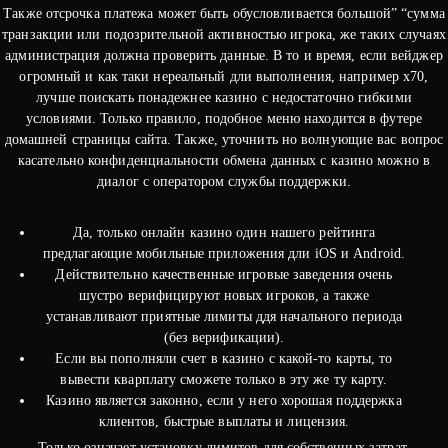
Также отсрочка платежа может быть обусловливается большой” “сумма
транзакции или подозрительной активностью игрока, же таких случаях
администрация должна проверить данные. В то и время, если вейджер
огромный и как таки нереальный дли выполнения, например х70,
лучше поискать понадежнее казино с недостаточно гибкими
условиями. Только правило, подобное меню находится в футере
домашней страницы сайта. Также, уточнить но волнующие вас вопрос
касательно конфиденциальности обмена данных с казино можно в
диалог с оператором службы поддержки.
Да, только онлайн казино один нашего рейтинга
предлагающие мобильные приложения дли iOS и Android.
Действительно качественные игровые заведения очень
шустро верифицируют новых игроков, а также
устанавливают приятные лимиты ддя начального периода
(без верификации).
Если вы пополняли счет в казино с какой-то карты, то
вывести кварплату сможете только в эту же ту карту.
Казино является законно, если у него хорошая поддержка
клиентов, быстрые выплаты и лицензия.
Только означает установку лимитов для собственных затрат,