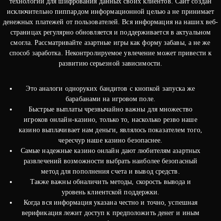
технологий для шифрования данных своих клиентов. Сайт создан
исключительно пиппардом информационной целью а не принимает
денежных платежей от пользователей. Вся информация на наших веб-
страницах регулярно обновляется и поддерживается в актуальном
смогла. Рассматривайте азартные игры как форму забавы, а не же
способ заработка. Неконтролируемое увлечение может привести к
развитию серьезной зависимости.
Это аналоги одноруких бандитов с кнопкой запуска же
барабанами на игровом поле.
Быстрые выплаты чрезвычайно важны для множество
игроков онлайн-казино, только то, насколько резво наше
казино выплачивает нам деньги, являлось показателем того,
чересчур наше казино безопаснее.
Самые надежные казино онлайн дают любителям азартных
развлечений возможности выбрать наиболее безопасный
метод для пополнения счета и вывод средств.
Также важны обналичить методы, скорость вывода и
уровень клиентской поддержки.
Когда вся информация указана честно и точно, успешная
верификация лежит доступ к предположить денег и иным