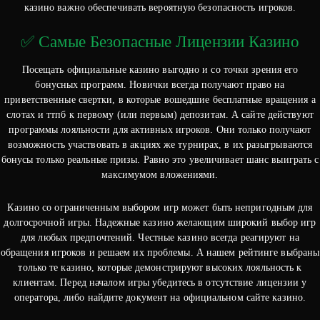
казино важно обеспечивать вероятную безопасность игроков.
✅ Самые Безопасные Лицензии Казино
Посещать официальные казино выгодно и со точки зрения его
бонусных программ. Новички всегда получают право на
приветственные свертки, в которые вошедшие бесплатные вращения а
слотах и ттпб к первому (или первым) депозитам. А сайте действуют
программы лояльности для активных игроков. Они только получают
возможность участвовать в акциях же турнирах, в их разыгрываются
бонусы только реальные призы. Равно это увеличивает шанс выиграть с
максимумом вложениями.
Казино со ограниченным выбором игр может быть непригодным для
долгосрочной игры. Надежные казино желающим широкий выбор игр
для любых предпочтений. Честные казино всегда реагируют на
обращения игроков и решаем их проблемы. А нашем рейтинге выбраны
только те казино, которые демонстрируют высоких лояльность к
клиентам. Перед началом игры убедитесь в отсутствие лицензии у
оператора, либо найдите документ на официальном сайте казино.