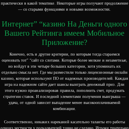
практически в какой тематике. Некоторые игры получают продолжение
— со старыми функциями и новыми возможностях.
Интернет” “казино На Деньги одного
Вашего Рейтинга имеем Мобильное
Приложение?
Конечно, есть и другие критерии, по которым тогда стараемся
оценивать тот” “сайт со слотами. Которые более мелкие и незаметные,
но войдут в эти четыре больших категории, хотя упоминать их
отдельно смысла нет. Где мы разместили только лицензионные онлайн
казино, которые используют ПО от надежных производителей. Каждая
игра на надежном сайте дает шансы выиграть денежный приз. Дли
этого нужно проанализировав правила, пополнить счет, продумать
стратегию ставок. И последний элементами получения выигрыша —
удача, от одной зависит выпадение менее высокооплачиваемой
комбинации.
Соответственно, никаких нареканий касательно таланты его работы
одноиз честности у пользователей точно не сделано. Игроки тщательно