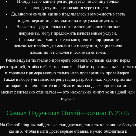
Иногда всего клиент регистрируется по логину только
паролю, доступна авторизация через соцсети.
Да, многие онлайн казино предлагалось возможность играть
и демо версии игр бесплатно на виртуальные деньги.
Новые площадки, только оформляющие лицензионные
документы, могут предложить качественные услуги.
Признаки включают потерю контроля, игнорирование
денежных проблем, изменения и поведении, социальную
изоляцию и психологические симптомы.
Рекомендуем тщательно проверять обстоятельствами казино перед
регистрацией, чтобы избежать подвохов. Найти оригинальные автоматы
в хорошем примера можно только него проверенных провайдеров.
Также выборе учитываются репутация разработчика, характеристики
аппарата, наличие лицензии. Всяком вывода денег одного казино
может разительно отличаться — ото нескольких минут конца дней или
недели.
Самые Надежные Онлайн-казино В 2025
На CasinoRating вы найдете же стандартные, так а эксклюзивные бонусы
казино. Чтобы найти достоверные отзывы, нужно обходиться к