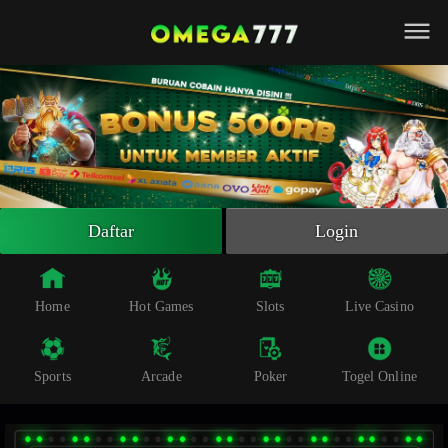
Beranda
Slot Online
Live Casino
Sportsbook
Arcade
Togel Online
Daftar
Login
Poker
Whatsapp
Home
Hot Games
Slots
Live Casino
Telegram
Sports
Arcade
Poker
Togel Online
Livechat