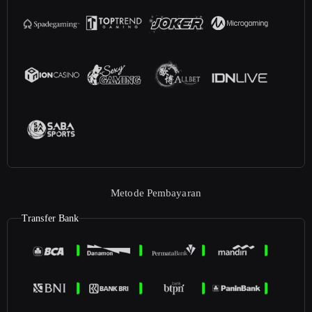
Metode Pembayaran
Transfer Bank