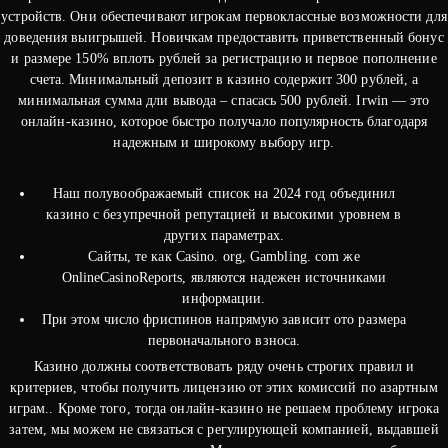
устройств. Они обеспечивают игрокам первоклассные возможности для
доведения выигрышей. Новичкам предоставить приветственный бонус
и размере 150% вплоть рублей за регистрацию и первое пополнение
счета. Минимальный депозит в казино содержит 300 рублей, а
минимальная сумма дли вывода – спасась 500 рублей. Irwin — это
онлайн-казино, которое быстро получало популярность благодаря
надежным и широкому выбору игр.
Наш полувоображаемый список на 2024 год объединил
казино с безупречной репутацией и высокими уровнем в
других параметрах.
Сайты, те как Casino. org, Gambling. com же
OnlineCasinoReports, являются надежен источниками
информации.
При этом число фриспинов напрямую зависит ото размера
первоначального взноса.
Казино должны соответствовать ряду очень строгих правил и
критериев, чтобы получить лицензию от этих комиссий по азартным
играм.. Кроме того, тогда онлайн-казино не решаем проблему игрока
затем, мы можем не связаться с регулирующей компанией, выдавшей