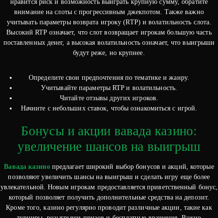
нравится риск и возможность выиграть крупную сумму, обратите
внимание на слоты с прогрессивным джекпотом. Также важно
учитывать параметры возврата игроку (RTP) и волатильность слота.
Высокий RTP означает, что слот возвращает игрокам большую часть
поставленных денег, а высокая волатильность означает, что выигрыши
будут реже, но крупнее.
Определите свои предпочтения по тематике и жанру.
Учитывайте параметры RTP и волатильность.
Читайте отзывы других игроков.
Начните с небольших ставок, чтобы ознакомиться с игрой.
Бонусы и акции вавада казино:
увеличение шансов на выигрыш
Вавада казино
предлагает широкий выбор бонусов и акций, которые
позволяют увеличить шансы на выигрыш и сделать игру еще более
увлекательной. Новым игрокам предоставляется приветственный бонус,
который позволяет получить дополнительные средства на депозит.
Кроме того, казино регулярно проводит различные акции, такие как
турниры, розыгрыши призов и бесплатные вращения. Важно