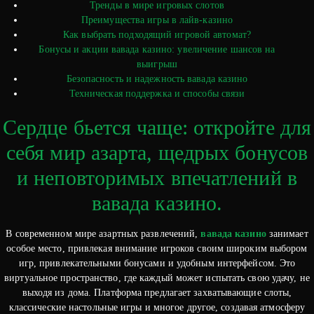
Тренды в мире игровых слотов
Преимущества игры в лайв-казино
Как выбрать подходящий игровой автомат?
Бонусы и акции вавада казино: увеличение шансов на
выигрыш
Безопасность и надежность вавада казино
Техническая поддержка и способы связи
Сердце бьется чаще: откройте для
себя мир азарта, щедрых бонусов
и неповторимых впечатлений в
вавада казино.
В современном мире азартных развлечений,
вавада казино
занимает
особое место, привлекая внимание игроков своим широким выбором
игр, привлекательными бонусами и удобным интерфейсом. Это
виртуальное пространство, где каждый может испытать свою удачу, не
выходя из дома. Платформа предлагает захватывающие слоты,
классические настольные игры и многое другое, создавая атмосферу