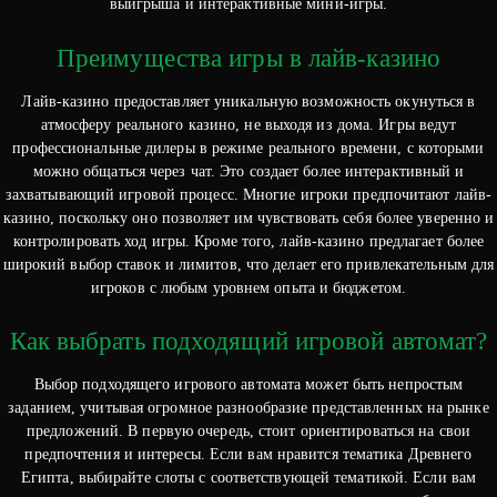
выигрыша и интерактивные мини-игры.
Преимущества игры в лайв-казино
Лайв-казино предоставляет уникальную возможность окунуться в
атмосферу реального казино, не выходя из дома. Игры ведут
профессиональные дилеры в режиме реального времени, с которыми
можно общаться через чат. Это создает более интерактивный и
захватывающий игровой процесс. Многие игроки предпочитают лайв-
казино, поскольку оно позволяет им чувствовать себя более уверенно и
контролировать ход игры. Кроме того, лайв-казино предлагает более
широкий выбор ставок и лимитов, что делает его привлекательным для
игроков с любым уровнем опыта и бюджетом.
Как выбрать подходящий игровой автомат?
Выбор подходящего игрового автомата может быть непростым
заданием, учитывая огромное разнообразие представленных на рынке
предложений. В первую очередь, стоит ориентироваться на свои
предпочтения и интересы. Если вам нравится тематика Древнего
Египта, выбирайте слоты с соответствующей тематикой. Если вам