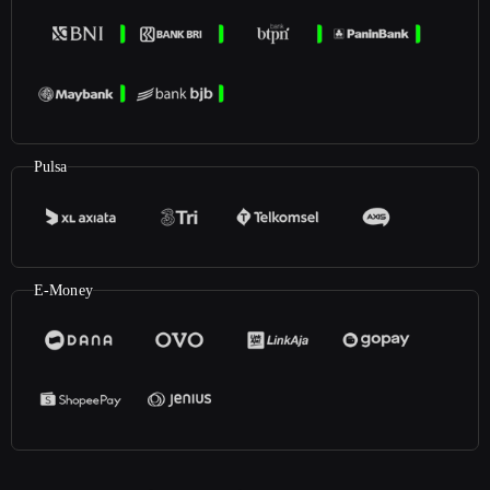
Pulsa
E-Money