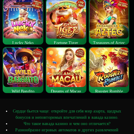
Lucky Neko
Fortune Tiger
Treasures of Aztec
Wild Bandito
Dreams of Macau
Rooster Rumble
Сердце бьется чаще: откройте для себя мир азарта, щедрых
бонусов и неповторимых впечатлений в вавада казино.
Что такое вавада казино и чем оно отличается?
Разнообразие игровых автоматов и других развлечений