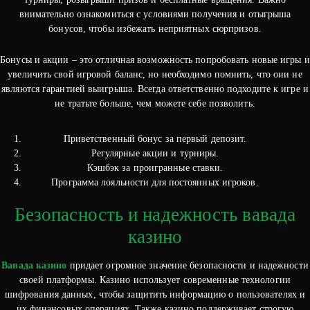
внимательно ознакомиться с условиями получения и отыгрыша
бонусов, чтобы избежать неприятных сюрпризов.
Бонусы и акции – это отличная возможность попробовать новые игры и
увеличить свой игровой баланс, но необходимо помнить, что они не
являются гарантией выигрыша. Всегда ответственно подходите к игре и
не тратьте больше, чем можете себе позволить.
Приветственный бонус за первый депозит.
Регулярные акции и турниры.
Кэшбэк за проигранные ставки.
Программа лояльности для постоянных игроков.
Безопасность и надежность вавада
казино
Вавада казино
придает огромное значение безопасности и надежности
своей платформы. Казино использует современные технологии
шифрования данных, чтобы защитить информацию о пользователях и
их финансовых операциях. Также казино поддерживает строгую