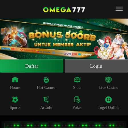
Beranda
Slot Online
Live Casino
Sportsbook
Arcade
Togel Online
Daftar
Login
Poker
Whatsapp
Home
Hot Games
Slots
Live Casino
Telegram
Sports
Arcade
Poker
Togel Online
Livechat