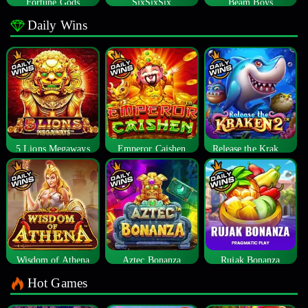
Fortune Gods
SixSixSix
Beam Boys
Daily Wins
5 Lions Megaways
Emperor Caishen
Release the Kraken 2
Wisdom of Athena
Aztec Bonanza
Rujak Bonanza
Hot Games