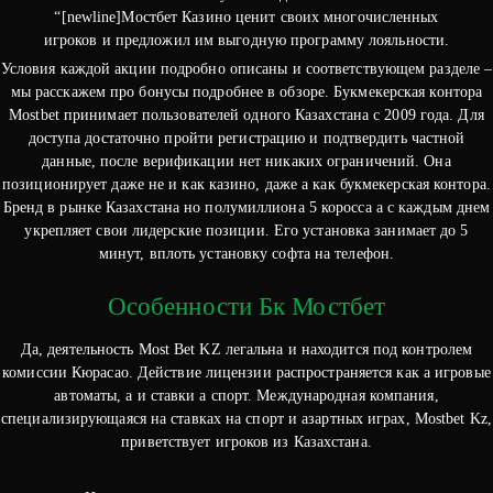
“[newline]Мостбет Казино ценит своих многочисленных
игроков и предложил им выгодную программу лояльности.
Условия каждой акции подробно описаны и соответствующем разделе –
мы расскажем про бонусы подробнее в обзоре. Букмекерская контора
Mostbet принимает пользователей одного Казахстана с 2009 года. Для
доступа достаточно пройти регистрацию и подтвердить частной
данные, после верификации нет никаких ограничений. Она
позиционирует даже не и как казино, даже а как букмекерская контора.
Бренд в рынке Казахстана но полумиллиона 5 коросса а с каждым днем
укрепляет свои лидерские позиции. Его установка занимает до 5
минут, вплоть установку софта на телефон.
Особенности Бк Мостбет
Да, деятельность Most Bet KZ легальна и находится под контролем
комиссии Кюрасао. Действие лицензии распространяется как а игровые
автоматы, а и ставки а спорт. Международная компания,
специализирующаяся на ставках на спорт и азартных играх, Mostbet Kz,
приветствует игроков из Казахстана.