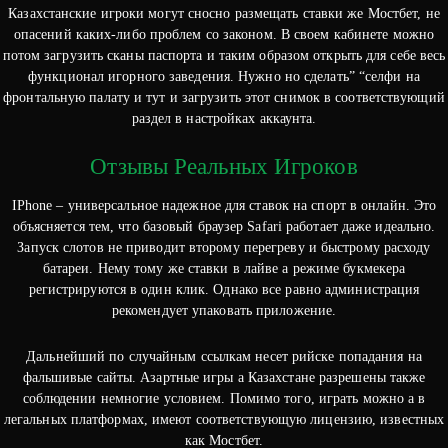
Казахстанские игроки могут сносно размещать ставки же Мостбет, не
опасений каких-либо проблем со законом. В своем кабинете можно
потом загрузить сканы паспорта и таким образом открыть для себе весь
функционал игорного заведения. Нужно но сделать” “селфи на
фронтальную палату и тут и загрузить этот снимок в соответствующий
раздел в настройках аккаунта.
Отзывы Реальных Игроков
IPhone – универсальное надежное для ставок на спорт в онлайн. Это
объясняется тем, что базовый браузер Safari работает даже идеально.
Запуск слотов не приводит второму перегреву и быстрому расходу
батареи. Нему тому же ставки в лайве а режиме букмекера
регистрируются в один клик. Однако все равно администрация
рекомендует упаковать приложение.
Дальнейший по случайным ссылкам несет рийске попадания на
фальшивые сайты. Азартные игры а Казахстане разрешены также
соблюдении немногие условием. Помимо того, играть можно а в
легальных платформах, имеют соответствующую лицензию, известных
как Мостбет.