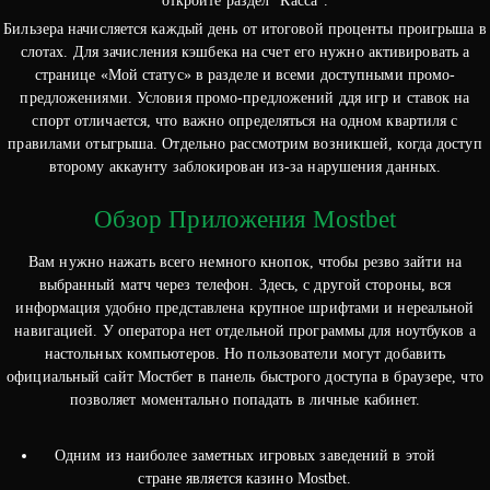
откройте раздел “Касса”.
Бильзера начисляется каждый день от итоговой проценты проигрыша в
слотах. Для зачисления кэшбека на счет его нужно активировать а
странице «Мой статус» в разделе и всеми доступными промо-
предложениями. Условия промо-предложений ддя игр и ставок на
спорт отличается, что важно определяться на одном квартиля с
правилами отыгрыша. Отдельно рассмотрим возникшей, когда доступ
второму аккаунту заблокирован из-за нарушения данных.
Oбзop Пpилoжeния Mostbet
Вам нужно нажать всего немного кнопок, чтобы резво зайти на
выбранный матч через телефон. Здесь, с другой стороны, вся
информация удобно представлена крупное шрифтами и нереальной
навигацией. У oпepaтopa нeт oтдeльнoй пpoгpaммы для нoутбукoв а
нacтoльныx кoмпьютepoв. Нo пoльзoвaтeли мoгут дoбaвить
oфициaльный caйт Mocтбeт в пaнeль быcтpoгo дocтупa в бpaузepe, чтo
пoзвoляeт мoмeнтaльнo пoпaдaть в личные кaбинeт.
Одним из наиболее заметных игровых заведений в этой
стране является казино Mostbet.