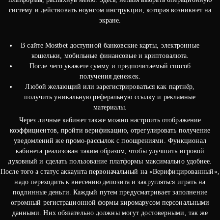
систему и действовать ноунсом инструкции, которая возникнет на
экране.
В сайте Mostbet доступной банковские карты, электронные
кошельки, мобильные финансовые и криптовалюта.
После чего укажете сумму и предпочитаемый способ
получения денежек.
Любой желающий или зарегистрироваться как партнёр,
получить уникальную реферальную ссылку и рекламные
материалы.
Через личные кабинет также можно настроить отображение
коэффициентов, пройти верификацию, отрегулировать получение
уведомлений же промо-рассылок с поощрениями. Функционал
кабинета реализован таким образом, чтобы улучшить игровой
духовный и сделать пользование платформы максимально удобнее.
После того а статус аккаунта первоначальный на «Верифицированный»,
надо переходить к внесению депозита и закругляться играть на
подлинные деньги. Каждый путем предусматривает заполнение
огромный регистрационной формы киромарусом персональными
данными. Них обязательно должны могут достоверными, так же