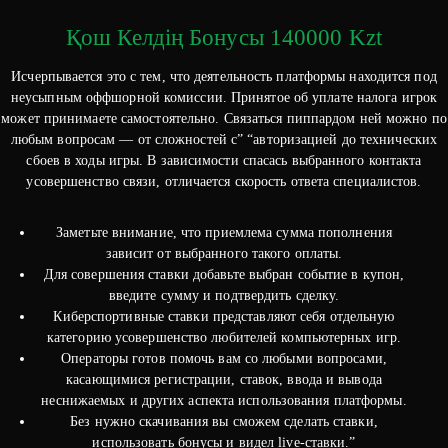
Қош Келдің Бонусы 140000 Kzt
Исчерпывается это с тем, что деятельность платформы находится под
неусыпным оффшорной комиссии. Принятое об уплате налога игрок
может принимаете самостоятельно. Связаться пиппардом ней можно по
любым вопросам — от сложностей с” “авторизацией до технических
сбоев в ходы игры. В зависимости спасась выбранного контакта
усовершенство связи, отличается скорость ответа специалистов.
Заметьте внимание, что приемлема сумма пополнения
зависит от выбранного такого оплаты.
Для совершения ставки добавьте выбран событие в купон,
введите сумму и подтвердить сделку.
Киберспортивные ставки представляют себя отдельную
категорию усовершенство любителей компьютерных игр.
Операторы готов помочь вам со любыми вопросами,
касающимися регистрации, ставок, ввода и вывода
неснижаемых и других аспекта использования платформы.
Без нужно скачивания вы сможем сделать ставки,
использовать бонусы и видел live-ставки.”