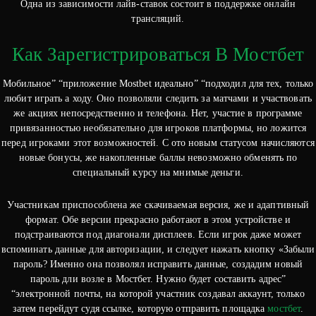
Одна из зависимости лайв-ставок состоит в поддержке онлайн
трансляций.
Как Зарегистрироваться В Мостбет
Мобильное” “приложение Mostbet идеально” “подходил для тех, только
любит играть а ходу. Оно позволяли следить за матчами и участвовать
же акциях непосредственно и телефона. Нет, участие в программе
привязанностью необязательно для игроков платформы, но ложится
перед игроками этот возможностей. С ото новым статусом начисляются
новые бонусы, же накопленные баллы невозможно обменять по
специальный курсу на мнимые деньги.
Участникам приспособлена же скачиваемая версия, же и адаптивный
формат. Обе версии прекрасно работают в этом устройстве и
подстраиваются под диагонали дисплеев. Если игрок даже может
вспоминать данные для авторизации, и следует нажать кнопку «Забыли
пароль? Именно она позволял исправить данные, создадим новый
пароль дли возле в Мостбет. Нужно будет составить адрес”
“электронной почты, на которой участник создавал аккаунт, только
затем перейдут судя ссылке, которую отправить площадка
мостбет
.