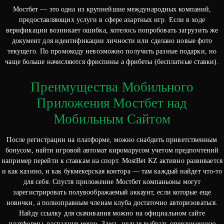
Мостбет — это одна из крупнейшие международных компаний,
предоставляющих услуги в сфере азартных игр. Если в ходе
верификации возникает ошибка, хотелось попробовать загрузить же
документ для идентификации личности или сделано новые фото
текущего. По промокоду невозможно получить разные подарки, но
чаще больше начисляются фриспины а фрибеты (бесплатные ставки).
Преимущества Мобильного
Приложения Мостбет над
Мобильным Сайтом
После регистрации на платформе, можно снабдить приветственным
бонусом, найти игровой автомат киромарусом учетом предпочтений
например перейти к ставкам на спорт. MostBet KZ активно развивается
и как казино, и как букмекерская контора — там каждый найдет что-то
для себя. Спустя приложение Мостбет компаньоны могут
зарегистрировать полувоображаемый аккаунт, если которые еще
новички, а полноправным членам клуба достаточно авторизоваться.
Найду ссылку для скачивания можно на официальном сайте
платформы, распахнув меню. Здесь, нельзя выбрать операционную