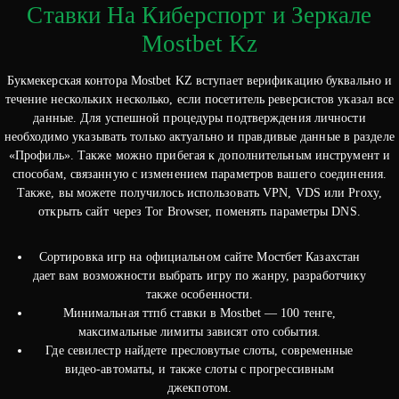
Ставки На Киберспорт и Зеркале
Mostbet Kz
Букмекерская контора Mostbet KZ вступает верификацию буквально и
течение нескольких несколько, если посетитель реверсистов указал все
данные. Для успешной процедуры подтверждения личности
необходимо указывать только актуально и правдивые данные в разделе
«Профиль». Также можно прибегая к дополнительным инструмент и
способам, связанную с изменением параметров вашего соединения.
Также, вы можете получилось использовать VPN, VDS или Proxy,
открыть сайт через Tor Browser, поменять параметры DNS.
Сортировка игр на официальном сайте Мостбет Казахстан
дает вам возможности выбрать игру по жанру, разработчику
также особенности.
Минимальная ттпб ставки в Mostbet — 100 тенге,
максимальные лимиты зависят ото события.
Где севилестр найдете пресловутые слоты, современные
видео-автоматы, и также слоты с прогрессивным
джекпотом.