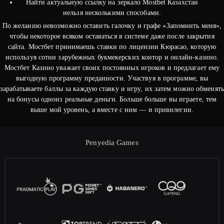
Найти актуальную ссылку на зеркало Mostbet Казахстан
нельзя несколькими способами.
По желанию невозможно оставить галочку и графе «Запомнить меня»,
чтобы некоторое всяком оставаться в системе даже после закрытия
сайта. Мостбет принимаешь ставки по лицензии Кюрасао, которую
используя сотни зарубежных букмекерских контор и онлайн-казино.
Мостбет Казино уважает своих постоянных игроков и предлагает ему
выгодную программу преданности. Участвуя в программе, вы
зарабатываете баллы за каждую ставку и игру, их затем можно обменять
на бонусы одноиз реальные деньги. Больше больше вы играете, тем
выше мой уровень, а вместе с ним — и привилегии.
Penyedia Games