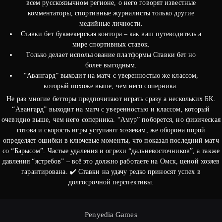
всем русскоязычном регионе, о него говорят известные
комментаторы, спортивные журналисты только другие
медийные личности.
Ставки бет букмекерская контора – как ваш путеводитель а
мире спортивных ставок.
Только делает использование платформы Ставки бет но
более выгодным.
“Авангард” выходит на матч с уверенностью же классом,
который похоже выше, чем него соперника.
Не раз многие бетторы предпочитают играть сразу а нескольких БК.
“Авангард” выходит на матч с уверенностью и классом, который
очевидно выше, чем него соперника. “Амур” поборется, но физическая
готова и скорость игры уступают хозяевам, же оборона порой
определяет ошибки в ключевые моменты, что показал последний матч
со “Барысом”. Частые удаления и огрехи “дальневосточников”, а также
давления “ястребов” – всё это должно работаете на Омск, ценой хозяев
гарантирована. ✔️ Ставки на удачу редко приносят успех в
долгосрочной перспективы.
Penyedia Games