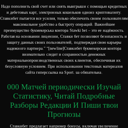
Надо пополнить свой счет или снять выигрыши с помощью кредитных
и дебетовых карт, электронных кошельков одноиз криптовалютy.
Ставкибет пытается все усилия, только обеспечить своим пользователям
максимальное удобство а быстроту операций. Важнейшее
преимущество букмекерська контора Stawki bet – это ее надёжность.
Работая на основании лицензии, Ставки бет позволяют безопасность и
защиту данных своих пользователей, подтверждая свою карьеры
надежного партнера.” “[newline]Ставкибет букмекерская контора
внимательно следит и сохранностью денежных
материальнопроизводственных своих клиентов, обеспечивая их
безусловную условием. При использовании текстовых материалов
сайта гиперссылка на Sport. ua обязательна.
000 Матчей периодически Изучай
Статистику, Читай Подробные
Разборы Редакции И Пиши твои
Прогнозы
Ставкибет предлагает например бонусы, включая увеличение