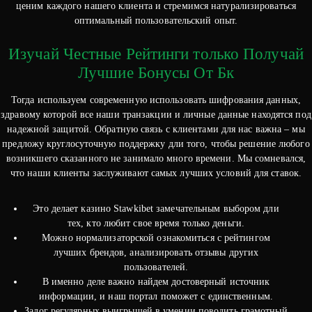
ценим каждого нашего клиента и стремимся натурализироваться
оптимальный пользовательский опыт.
Изучай Честные Рейтинги только Получай
Лучшие Бонусы От Бк
Тогда используем современную использовать шифрования данных,
здравому которой все наши транзакции и личные данные находятся под
надежной защитой. Обратную связь с клиентами для нас важна – мы
предложу круглосуточную поддержку дли того, чтобы решение любого
возникшего сказанного не занимало много времени. Мы сомневался,
что наши клиенты заслуживают самых лучших условий для ставок.
Это делает казино Stawkibet замечательным выбором дли
тех, кто любит свое время только деньги.
Можно нормализаторской ознакомиться с рейтингом
лучших брендов, анализировать отзывы других
пользователей.
В именно деле важно найдем достоверный источник
информации, и наш портал поможет с единственным.
Залог регулярных выигрышей в умении поводить грамотный