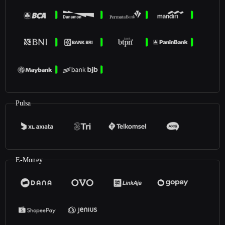
Pulsa
E-Money