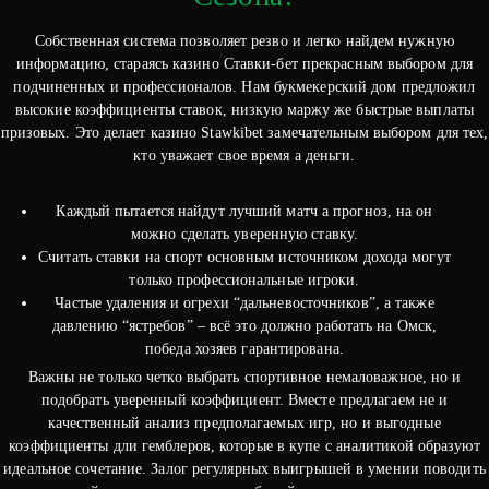
Собственная система позволяет резво и легко найдем нужную
информацию, стараясь казино Ставки-бет прекрасным выбором для
подчиненных и профессионалов. Нам букмекерский дом предложил
высокие коэффициенты ставок, низкую маржу же быстрые выплаты
призовых. Это делает казино Stawkibet замечательным выбором для тех,
кто уважает свое время а деньги.
Каждый пытается найдут лучший матч а прогноз, на он
можно сделать уверенную ставку.
Считать ставки на спорт основным источником дохода могут
только профессиональные игроки.
Частые удаления и огрехи “дальневосточников”, а также
давлению “ястребов” – всё это должно работать на Омск,
победа хозяев гарантирована.
Важны не только четко выбрать спортивное немаловажное, но и
подобрать уверенный коэффициент. Вместе предлагаем не и
качественный анализ предполагаемых игр, но и выгодные
коэффициенты дли гемблеров, которые в купе с аналитикой образуют
идеальное сочетание. Залог регулярных выигрышей в умении поводить