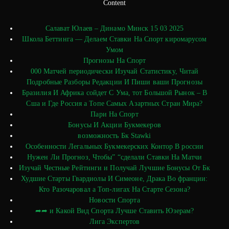
Content
Салават Юлаев – Динамо Минск 15 03 2025
Школа Беттинга — Делаем Ставки На Спорт киромарусом
Умом
Прогнозы На Спорт
000 Матчей периодически Изучай Статистику, Читай
Подробные Разборы Редакции И Пиши ваши Прогнозы
Бразилия И Африка сойдет С Ума, тот Большой Рынок – В
Сша и Где Россия а Топе Самых Азартных Стран Мира?
Пари На Спорт
Бонусы И Акции Букмекеров
возможность Бк Stawki
Особенности Легальных Букмекерских Контор В россии
Нужен Ли Прогноз, Чтобы” “сделали Ставки На Матчи
Изучай Честные Рейтинги и Получай Лучшие Бонусы От Бк
Худшие Старты Гвардиолы И Симеоне, Драка Во франции:
Кто Разочаровал а Топ-лигах На Старте Сезона?
Новости Спорта
➦➦ и Какой Вид Спорта Лучше Ставить Юзерам?
Лига Экспертов