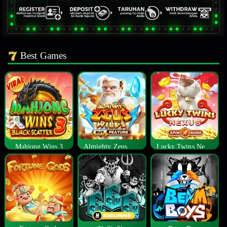
Best Games
Mahjong Wins 3
Almighty Zeus Wilds™
Lucky Twins Nexus