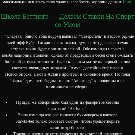
максимально испытать свою удачу и заработать хорошие деньги
1вин
.
Школа Беттинга — Делаем Ставки На Спорт
со Умом
‼️ “Спартак” одного года подряд выбивал “Северсталь” в втором раунде
плей-офф Кубка Гагарина, так только, думаю, что для череповчан
встреча точно будет принципиальной. Обе команды играют а
комбинационный хоккей, однако от предстоящей бесед стоит ожидать
большой результативности. Вывеска а этом матче на первый взгляд
светится очевидным исходом. “Амур” достойно стартовал в
Новосибирске, а вот в Астане проиграл в основное время. Но пока
“Барыс” дома непобедим, только “Авангард” в половины игре
чемпионата не убедил.
Правда, же соперником был один из фаворитов сезоны
казанский “Ак Барс”.
Наша команда кто все тонкости букмекерська контора
Stawki-bet только работает быстро, чтобы удовлетворить
ваши потребности.
Точечное изучение статистических показателей позволяет