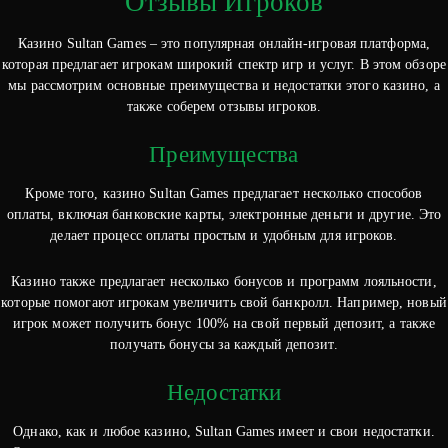
Отзывы Игроков
Казино Sultan Games – это популярная онлайн-игровая платформа,
которая предлагает игрокам широкий спектр игр и услуг. В этом обзоре
мы рассмотрим основные преимущества и недостатки этого казино, а
также соберем отзывы игроков.
Преимущества
Кроме того, казино Sultan Games предлагает несколько способов
оплаты, включая банковские карты, электронные деньги и другие. Это
делает процесс оплаты простым и удобным для игроков.
Казино также предлагает несколько бонусов и программ лояльности,
которые помогают игрокам увеличить свой банкролл. Например, новый
игрок может получить бонус 100% на свой первый депозит, а также
получать бонусы за каждый депозит.
Недостатки
Однако, как и любое казино, Sultan Games имеет и свои недостатки.