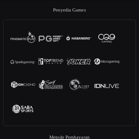
Penyedia Games
Metode Pembayaran