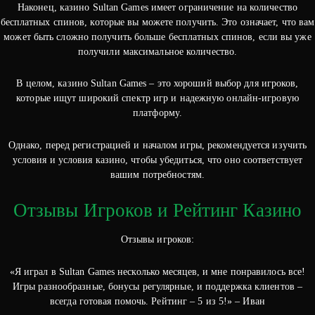
Наконец, казино Sultan Games имеет ограничение на количество
бесплатных спинов, которые вы можете получить. Это означает, что вам
может быть сложно получить больше бесплатных спинов, если вы уже
получили максимальное количество.
В целом, казино Sultan Games – это хороший выбор для игроков,
которые ищут широкий спектр игр и надежную онлайн-игровую
платформу.
Однако, перед регистрацией и началом игры, рекомендуется изучить
условия и условия казино, чтобы убедиться, что оно соответствует
вашим потребностям.
Отзывы Игроков и Рейтинг Казино
Отзывы игроков:
«Я играл в Sultan Games несколько месяцев, и мне понравилось все!
Игры разнообразные, бонусы регулярные, и поддержка клиентов –
всегда готовая помочь. Рейтинг – 5 из 5!» – Иван