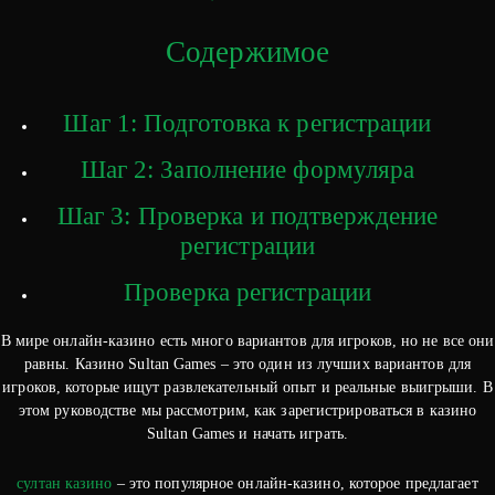
Содержимое
Шаг 1: Подготовка к регистрации
Шаг 2: Заполнение формуляра
Шаг 3: Проверка и подтверждение
регистрации
Проверка регистрации
В мире онлайн-казино есть много вариантов для игроков, но не все они
равны. Казино Sultan Games – это один из лучших вариантов для
игроков, которые ищут развлекательный опыт и реальные выигрыши. В
этом руководстве мы рассмотрим, как зарегистрироваться в казино
Sultan Games и начать играть.
султан казино
– это популярное онлайн-казино, которое предлагает