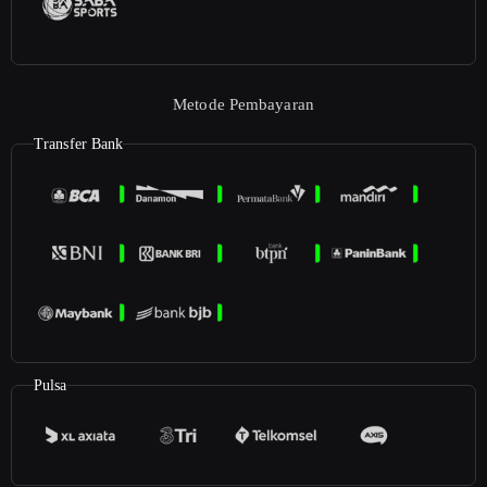
Metode Pembayaran
Transfer Bank
Pulsa