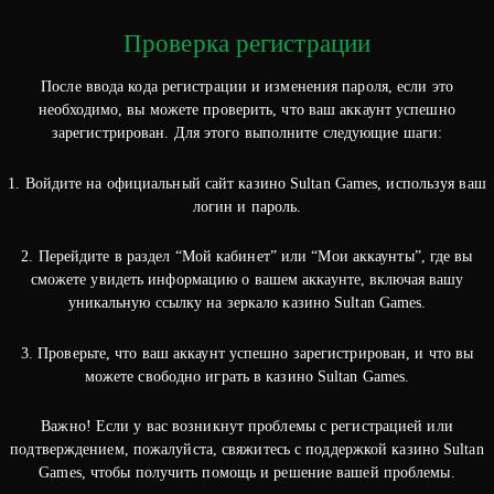
Проверка регистрации
После ввода кода регистрации и изменения пароля, если это
необходимо, вы можете проверить, что ваш аккаунт успешно
зарегистрирован. Для этого выполните следующие шаги:
1. Войдите на официальный сайт казино Sultan Games, используя ваш
логин и пароль.
2. Перейдите в раздел “Мой кабинет” или “Мои аккаунты”, где вы
сможете увидеть информацию о вашем аккаунте, включая вашу
уникальную ссылку на зеркало казино Sultan Games.
3. Проверьте, что ваш аккаунт успешно зарегистрирован, и что вы
можете свободно играть в казино Sultan Games.
Важно! Если у вас возникнут проблемы с регистрацией или
подтверждением, пожалуйста, свяжитесь с поддержкой казино Sultan
Games, чтобы получить помощь и решение вашей проблемы.