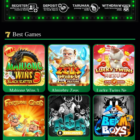
Best Games
Mahjong Wins 3
Almighty Zeus Wilds™
Lucky Twins Nexus