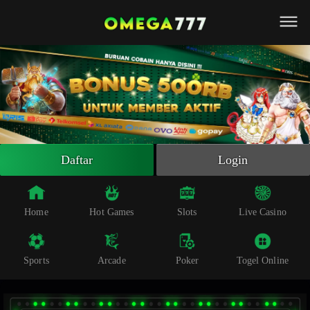
Beranda
Slot Online
Live Casino
Sportsbook
Arcade
Togel Online
Daftar
Login
Poker
Whatsapp
Home
Hot Games
Slots
Live Casino
Telegram
Sports
Arcade
Poker
Togel Online
Livechat