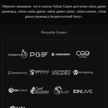
Обратите внимание, что в казино Sultan Games доступны сultan games
промокод, сultan casino games, sultan games casino, сultan казино, сultan
games промокод бездепозитный бонус.
Penyedia Games