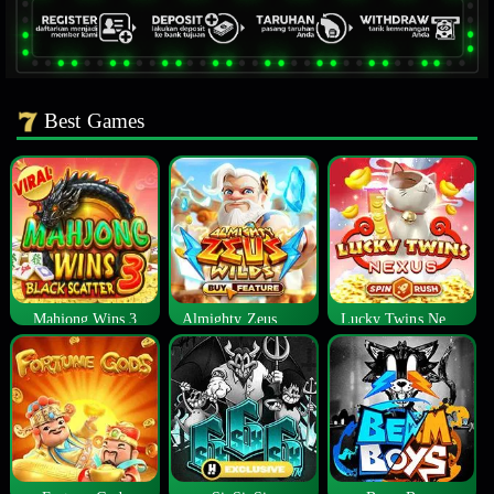
Best Games
Mahjong Wins 3
Almighty Zeus Wilds™
Lucky Twins Nexus