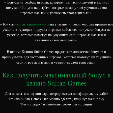
– Бонусы на рефбек: игроки, которые пригласили друзей в казино,
получают бонусы на рефбек, которые помогут им улучшить свои
игровые навыки и увеличить свои выигрыши.
– Бонусы
султан казино скачать
на участие: игроки, которые принимают
участие в турнирах и других игровых событиях, получают бонусы на
участие, которые помогут им улучшить свои игровые навыки и
увеличить свои выигрыши.
В целом, Казино Sultan Games предлагает множество бонусов и
преимуществ для постоянных игроков, которые помогут им улучшить
свои игровые навыки и увеличить свои выигрыши.
Как получить максимальный бонус в
казино Sultan Games
Для начала, вам нужно зарегистрироваться на официальном сайте
казино Sultan Games. Это можно сделать, кликнув на кнопку
“Регистрация” и заполнив форму регистрации.