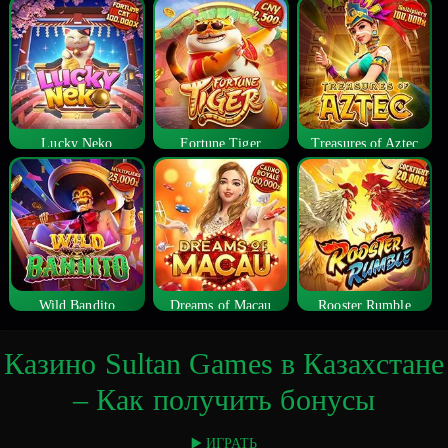
Lucky Neko
Fortune Tiger
Treasures of Aztec
Wild Bandito
Dreams of Macau
Rooster Rumble
Казино Sultan Games в Казахстане
– Как получить бонусы
▶️ ИГРАТЬ