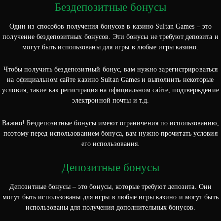
Бездепозитные бонусы
Один из способов получения бонусов в казино Sultan Games – это
получение бездепозитных бонусов. Эти бонусы не требуют депозита и
могут быть использованы для игры в любые игры казино.
Чтобы получить бездепозитный бонус, вам нужно зарегистрироваться
на официальном сайте казино Sultan Games и выполнить некоторые
условия, такие как регистрация на официальном сайте, подтверждение
электронной почты и т.д.
Важно! Бездепозитные бонусы имеют ограничения по использованию,
поэтому перед использованием бонуса, вам нужно прочитать условия
его использования.
Депозитные бонусы
Депозитные бонусы – это бонусы, которые требуют депозита. Они
могут быть использованы для игры в любые игры казино и могут быть
использованы для получения дополнительных бонусов.