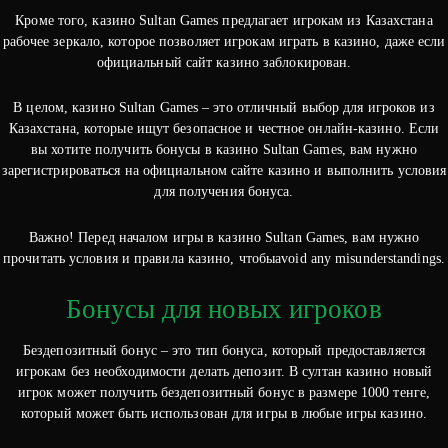
Кроме того, казино Sultan Games предлагает игрокам из Казахстана
рабочее зеркало, которое позволяет игрокам играть в казино, даже если
официальный сайт казино заблокирован.
В целом, казино Sultan Games – это отличный выбор для игроков из
Казахстана, которые ищут безопасное и честное онлайн-казино. Если
вы хотите получить бонусы в казино Sultan Games, вам нужно
зарегистрироваться на официальном сайте казино и выполнить условия
для получения бонуса.
Важно! Перед началом игры в казино Sultan Games, вам нужно
прочитать условия и правила казино, чтобыavoid any misunderstandings.
Бонусы для новых игроков
Бездепозитный бонус – это тип бонуса, который предоставляется
игрокам без необходимости делать депозит. В султан казино новый
игрок может получить бездепозитный бонус в размере 1000 тенге,
который может быть использован для игры в любые игры казино.