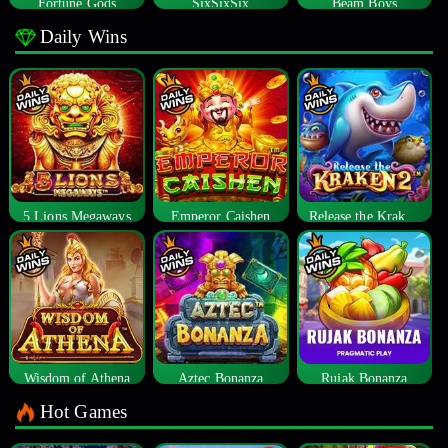
Fortune Gods
SixSixSix
Beam Boys
Daily Wins
5 Lions Megaways
Emperor Caishen
Release the Kraken 2
Wisdom of Athena
Aztec Bonanza
Rujak Bonanza
Hot Games