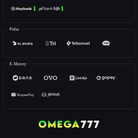
Pulsa
E-Money