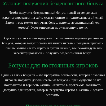
Условия получения бездепозитного бонуса
Чтобы получить бездепозитный бонус, новый игрок должен
зарегистрироваться на сайте султан казино и подтвердить свой email.
Затем игрок может получить бонус, используя специальный код,
который будет отправлен на электронную почту.
В целом, султан казино предлагает своим новым игрокам различные
бонусы, которые могут помочь им начать играть и получать прибыль.
Если вы хотите начать играть в султан казино, мы рекомендуем вам
зарегистрироваться и получить бездепозитный бонус.
Бонусы для постоянных игроков
Один из таких бонусов – это программа лояльности, которая позволяет
игрокам получать дополнительные бонусы и преимущества за их
постоянство и верность казино. Членство в программе лояльности
доступно для игроков, которые регулярно играют в казино и делают
депозиты.