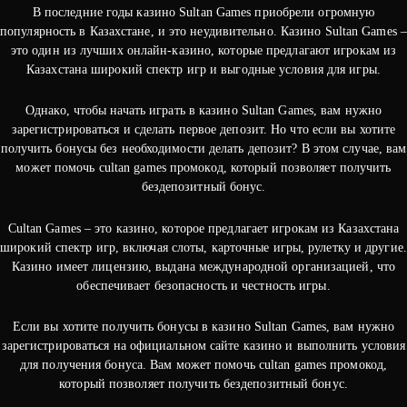
В последние годы казино Sultan Games приобрели огромную
популярность в Казахстане, и это неудивительно. Казино Sultan Games –
это один из лучших онлайн-казино, которые предлагают игрокам из
Казахстана широкий спектр игр и выгодные условия для игры.
Однако, чтобы начать играть в казино Sultan Games, вам нужно
зарегистрироваться и сделать первое депозит. Но что если вы хотите
получить бонусы без необходимости делать депозит? В этом случае, вам
может помочь сultan games промокод, который позволяет получить
бездепозитный бонус.
Сultan Games – это казино, которое предлагает игрокам из Казахстана
широкий спектр игр, включая слоты, карточные игры, рулетку и другие.
Казино имеет лицензию, выдана международной организацией, что
обеспечивает безопасность и честность игры.
Если вы хотите получить бонусы в казино Sultan Games, вам нужно
зарегистрироваться на официальном сайте казино и выполнить условия
для получения бонуса. Вам может помочь сultan games промокод,
который позволяет получить бездепозитный бонус.