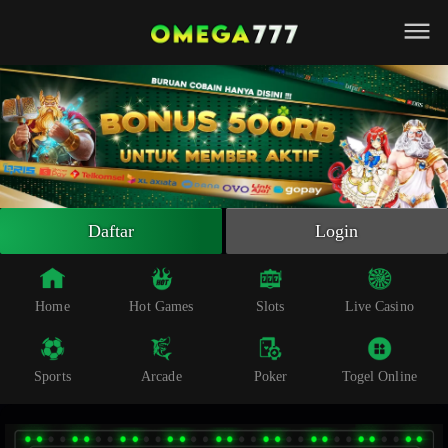
Beranda
Slot Online
Live Casino
Sportsbook
Arcade
Togel Online
Daftar
Login
Poker
Whatsapp
Home
Hot Games
Slots
Live Casino
Telegram
Sports
Arcade
Poker
Togel Online
Livechat