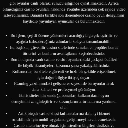
gibi oyunlar canlı olarak, sunucu eşliğinde oynatılmaktadır. Ayrıca
bilmediğiniz casino oyunları hakkında Youtube üzerinden çok sayıda video
izleyebilirsiniz. Bununla birlikte son dönemlerde casino oyun deneyimini
kaydedip yayınlayan oyuncular da bulunmaktadır.
Bu işlem, çeşitli ödeme yöntemleri aracılığıyla gerçekleştirilir ve
aşağıda bahsedeceğimiz adımlarla kolayca tamamlanabilir.
Bu başlıkta, güvenilir casino sitelerinde sunulan en popüler bonus
türlerini ve bunların avantajlarını keşfedeceksiniz.
Bunun dışında canlı casino ve slot oyunlarındaki jackpot ödülleri
ile büyük ikramiyeleri kazanma şansı yakalayabilirsiniz.
Kullanıcılar, bu sitelere güvenli ve hızlı bir şekilde erişebilmek
için doğru bilgiye ihtiyaç duyar.
IGaming yazılımındaki gelişmeler sayesinde bu oyunlar artık
daha kaliteli ve profesyonel görünüyor.
Bahis sitelerinin sunduğu bonuslar, kullanıcıların oyun
deneyimini zenginleştirir ve kazançlarını artırmalarına yardımcı
olur.
Artık birçok casino sitesi kullanıcılarına daha iyi hizmet
sunabilmek için mobil uygulama geliştirmeyi tercih etmektedir.
Casino sitelerine üye olmak için istenilen bilgileri eksiksiz ve