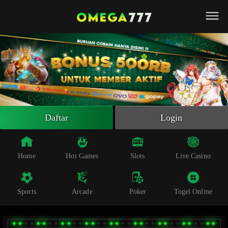
Beranda
Slot Online
Live Casino
Sportsbook
Arcade
Togel Online
Daftar
Login
Poker
Whatsapp
Home
Hot Games
Slots
Live Casino
Telegram
Sports
Arcade
Poker
Togel Online
Livechat