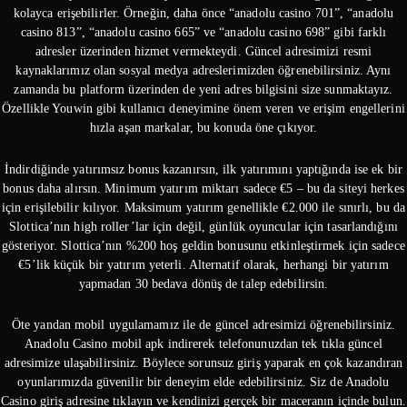
kolayca erişebilirler. Örneğin, daha önce “anadolu casino 701”, “anadolu
casino 813”, “anadolu casino 665” ve “anadolu casino 698” gibi farklı
adresler üzerinden hizmet vermekteydi. Güncel adresimizi resmi
kaynaklarımız olan sosyal medya adreslerimizden öğrenebilirsiniz. Aynı
zamanda bu platform üzerinden de yeni adres bilgisini size sunmaktayız.
Özellikle Youwin gibi kullanıcı deneyimine önem veren ve erişim engellerini
hızla aşan markalar, bu konuda öne çıkıyor.
İndirdiğinde yatırımsız bonus kazanırsın, ilk yatırımını yaptığında ise ek bir
bonus daha alırsın. Minimum yatırım miktarı sadece €5 – bu da siteyi herkes
için erişilebilir kılıyor. Maksimum yatırım genellikle €2.000 ile sınırlı, bu da
Slottica’nın high roller’lar için değil, günlük oyuncular için tasarlandığını
gösteriyor. Slottica’nın %200 hoş geldin bonusunu etkinleştirmek için sadece
€5’lik küçük bir yatırım yeterli. Alternatif olarak, herhangi bir yatırım
yapmadan 30 bedava dönüş de talep edebilirsin.
Öte yandan mobil uygulamamız ile de güncel adresimizi öğrenebilirsiniz.
Anadolu Casino mobil apk indirerek telefonunuzdan tek tıkla güncel
adresimize ulaşabilirsiniz. Böylece sorunsuz giriş yaparak en çok kazandıran
oyunlarımızda güvenilir bir deneyim elde edebilirsiniz. Siz de Anadolu
Casino giriş adresine tıklayın ve kendinizi gerçek bir maceranın içinde bulun.