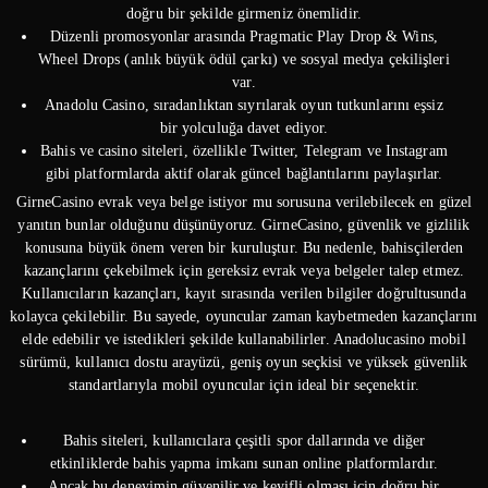
doğru bir şekilde girmeniz önemlidir.
Düzenli promosyonlar arasında Pragmatic Play Drop & Wins,
Wheel Drops (anlık büyük ödül çarkı) ve sosyal medya çekilişleri
var.
Anadolu Casino, sıradanlıktan sıyrılarak oyun tutkunlarını eşsiz
bir yolculuğa davet ediyor.
Bahis ve casino siteleri, özellikle Twitter, Telegram ve Instagram
gibi platformlarda aktif olarak güncel bağlantılarını paylaşırlar.
GirneCasino evrak veya belge istiyor mu sorusuna verilebilecek en güzel
yanıtın bunlar olduğunu düşünüyoruz. GirneCasino, güvenlik ve gizlilik
konusuna büyük önem veren bir kuruluştur. Bu nedenle, bahisçilerden
kazançlarını çekebilmek için gereksiz evrak veya belgeler talep etmez.
Kullanıcıların kazançları, kayıt sırasında verilen bilgiler doğrultusunda
kolayca çekilebilir. Bu sayede, oyuncular zaman kaybetmeden kazançlarını
elde edebilir ve istedikleri şekilde kullanabilirler. Anadolucasino mobil
sürümü, kullanıcı dostu arayüzü, geniş oyun seçkisi ve yüksek güvenlik
standartlarıyla mobil oyuncular için ideal bir seçenektir.
Bahis siteleri, kullanıcılara çeşitli spor dallarında ve diğer
etkinliklerde bahis yapma imkanı sunan online platformlardır.
Ancak bu deneyimin güvenilir ve keyifli olması için doğru bir