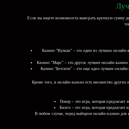
Луч
Если вы ищете возможность выиграть крупную сумму ден
то
Казино “Вулкан” – это один из лучших онлайн-к
Казино “Марс” – это другое лучшее онлайн-казино
Казино “Бетсити” – это еще одно лучшее онлайн
Кроме того, в онлайн-казино есть множество других и
Покер – это игра, которая предлагает
Бинго – это игра, которая предлагает
В любом случае, перед выбором онлайн-казино для 