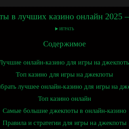
ты в лучших казино онлайн 2025 –
▶️ ИГРАТЬ
Содержимое
Лучшие онлайн-казино для игры на джекпот
Топ казино для игры на джекпоты
брать лучшее онлайн-казино для игры на д
Топ казино онлайн
Самые большие джекпоты в онлайн-казино
Правила и стратегии для игры на джекпоты