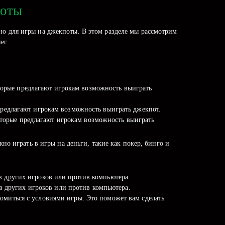
поты
но для игры на джекпоты. В этом разделе мы рассмотрим
ег.
оторые предлагают игрокам возможность выиграть
предлагают игрокам возможность выиграть джекпот.
оторые предлагают игрокам возможность выиграть
но играть в игры на деньги, такие как покер, бинго и
ив других игроков или против компьютера.
ив других игроков или против компьютера.
омиться с условиями игры. Это поможет вам сделать