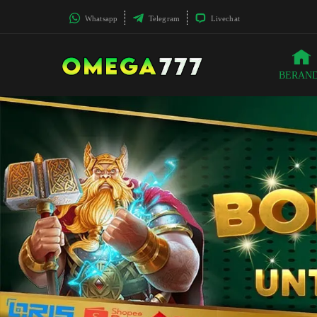
Whatsapp
Telegram
Livechat
BERAN