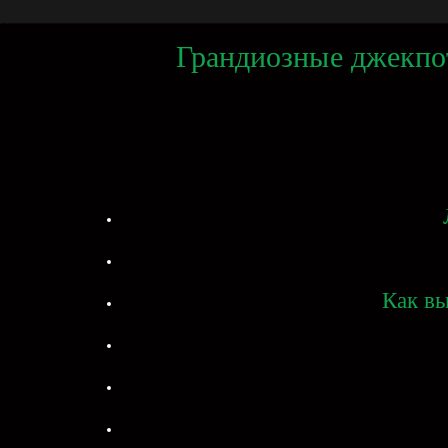
Грандиозные джекпо
Как вы