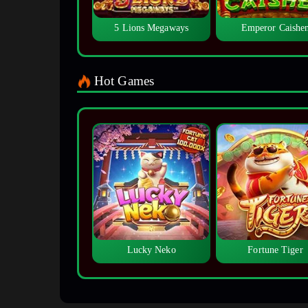
5 Lions Megaways
Emperor Caishe
Hot Games
Lucky Neko
Fortune Tiger