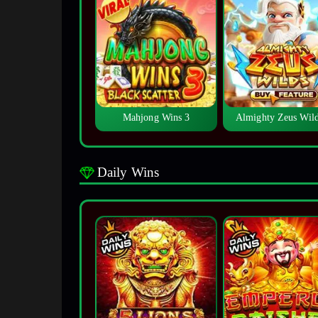
Mahjong Wins 3
Almighty Zeus Wi
Daily Wins