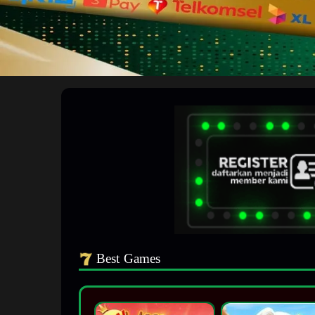
Best Games