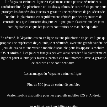
Le Vegasino casino en ligne est également connu pour sa sécurité et sa
confidentialité. La plateforme utilise des systèmes de sécurité de pointe pour
protéger les données des joueurs et garantir une expérience de jeu sécurisée.
De plus, la plateforme est régulièrement vérifiée par des organismes de
contrôle, tels que l’Autorité des jeux en ligne, pour s’assurer que les jeux
sont équitables et que les joueurs sont traités de manière équitable.
En résumé, le Vegasino casino en ligne est une plateforme de jeu en ligne qui
propose une expérience de jeu unique et sécurisée, avec une grande variété de
jeux de casino et une version mobile disponible pour les appareils mobiles
iOS et Android. Les joueurs français peuvent ainsi accéder à la plateforme en
ligne et jouer à leurs jeux favoris, partout et à tout moment, avec la garantie
de sécurité et de confidentialité.
Les avantages du Vegasino casino en ligne :
Plus de 500 jeux de casino disponibles
Version mobile disponible pour les appareils mobiles iOS et Android
Sécurité et confidentialité garanties