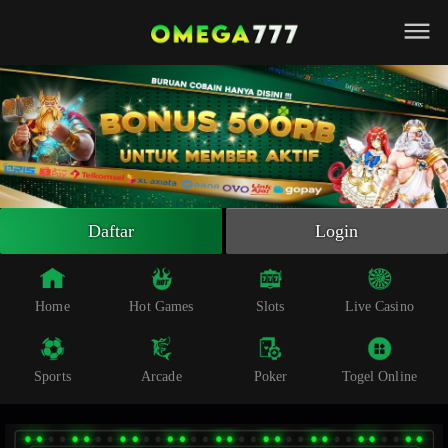
Beranda
Slot Online
Live Casino
Sportsbook
Arcade
Togel Online
Daftar
Login
Poker
Whatsapp
Home
Hot Games
Slots
Live Casino
Telegram
Sports
Arcade
Poker
Togel Online
Livechat