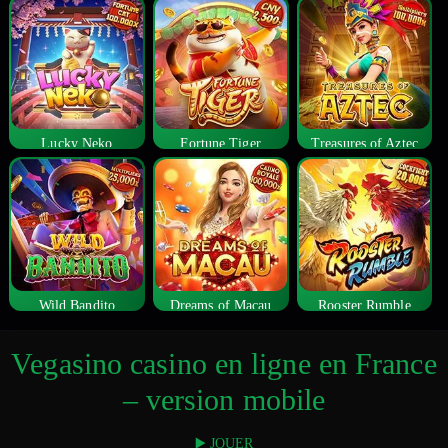
Lucky Neko
Fortune Tiger
Treasures of Aztec
Wild Bandito
Dreams of Macau
Rooster Rumble
Vegasino casino en ligne en France
– version mobile
▶️ JOUER