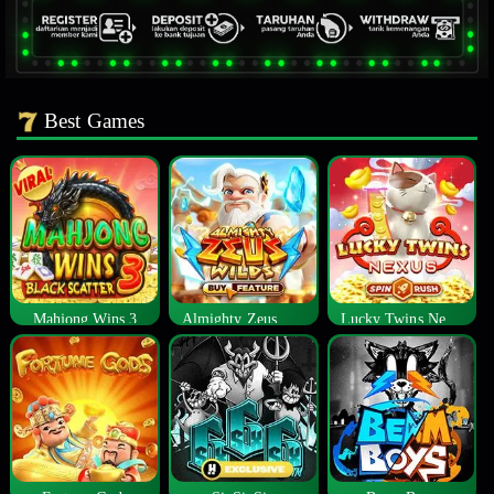
Best Games
Mahjong Wins 3
Almighty Zeus Wilds™
Lucky Twins Nexus