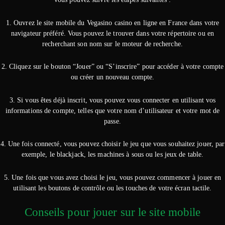
1. Ouvrez le site mobile du Vegasino casino en ligne en France dans votre
navigateur préféré. Vous pouvez le trouver dans votre répertoire ou en
recherchant son nom sur le moteur de recherche.
2. Cliquez sur le bouton “Jouer” ou “S’inscrire” pour accéder à votre compte
ou créer un nouveau compte.
3. Si vous êtes déjà inscrit, vous pouvez vous connecter en utilisant vos
informations de compte, telles que votre nom d’utilisateur et votre mot de
passe.
4. Une fois connecté, vous pouvez choisir le jeu que vous souhaitez jouer, par
exemple, le blackjack, les machines à sous ou les jeux de table.
5. Une fois que vous avez choisi le jeu, vous pouvez commencer à jouer en
utilisant les boutons de contrôle ou les touches de votre écran tactile.
Conseils pour jouer sur le site mobile