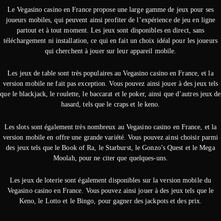
Le Vegasino casino en France propose une large gamme de jeux pour ses
joueurs mobiles, qui peuvent ainsi profiter de l’expérience de jeu en ligne
partout et à tout moment. Les jeux sont disponibles en direct, sans
téléchargement ni installation, ce qui en fait un choix idéal pour les joueurs
qui cherchent à jouer sur leur appareil mobile.
Les jeux de table sont très populaires au Vegasino casino en France, et la
version mobile ne fait pas exception. Vous pouvez ainsi jouer à des jeux tels
que le blackjack, le roulette, le baccarat et le poker, ainsi que d’autres jeux de
hasard, tels que le craps et le keno.
Les slots sont également très nombreux au Vegasino casino en France, et la
version mobile en offre une grande variété. Vous pouvez ainsi choisir parmi
des jeux tels que le Book of Ra, le Starburst, le Gonzo’s Quest et le Mega
Moolah, pour ne citer que quelques-uns.
Les jeux de loterie sont également disponibles sur la version mobile du
Vegasino casino en France. Vous pouvez ainsi jouer à des jeux tels que le
Keno, le Lotto et le Bingo, pour gagner des jackpots et des prix.