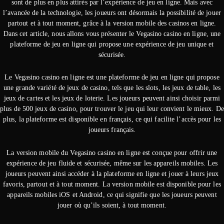
sont de plus en plus attirés par l’expérience de jeu en ligne. Mais avec
l’avancée de la technologie, les joueurs ont désormais la possibilité de jouer
partout et à tout moment, grâce à la version mobile des casinos en ligne.
Dans cet article, nous allons vous présenter le Vegasino casino en ligne, une
plateforme de jeu en ligne qui propose une expérience de jeu unique et
sécurisée.
Le Vegasino casino en ligne est une plateforme de jeu en ligne qui propose
une grande variété de jeux de casino, tels que les slots, les jeux de table, les
jeux de cartes et les jeux de loterie. Les joueurs peuvent ainsi choisir parmi
plus de 500 jeux de casino, pour trouver le jeu qui leur convient le mieux. De
plus, la plateforme est disponible en français, ce qui facilite l’accès pour les
joueurs français.
La version mobile du Vegasino casino en ligne est conçue pour offrir une
expérience de jeu fluide et sécurisée, même sur les appareils mobiles. Les
joueurs peuvent ainsi accéder à la plateforme en ligne et jouer à leurs jeux
favoris, partout et à tout moment. La version mobile est disponible pour les
appareils mobiles iOS et Android, ce qui signifie que les joueurs peuvent
jouer où qu’ils soient, à tout moment.