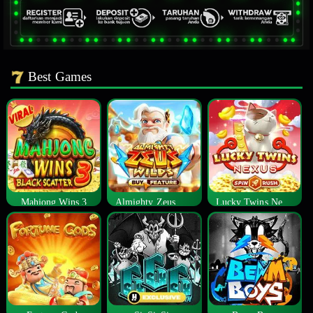
Best Games
Mahjong Wins 3
Almighty Zeus Wilds™
Lucky Twins Nexus