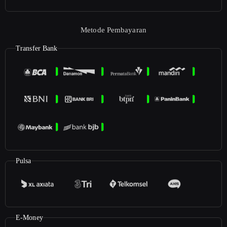
Metode Pembayaran
Transfer Bank
Pulsa
E-Money