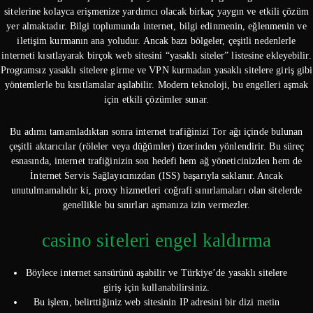
sitelerine kolayca erişmenize yardımcı olacak birkaç yaygın ve etkili çözüm
yer almaktadır. Bilgi toplumunda internet, bilgi edinmenin, eğlenmenin ve
iletişim kurmanın ana yoludur. Ancak bazı bölgeler, çeşitli nedenlerle
interneti kısıtlayarak birçok web sitesini “yasaklı siteler” listesine ekleyebilir.
Programsız yasaklı sitelere girme ve VPN kurmadan yasaklı sitelere giriş gibi
yöntemlerle bu kısıtlamalar aşılabilir. Modern teknoloji, bu engelleri aşmak
için etkili çözümler sunar.
Bu adımı tamamladıktan sonra internet trafiğinizi Tor ağı içinde bulunan
çeşitli aktarıcılar (röleler veya düğümler) üzerinden yönlendirir. Bu süreç
esnasında, internet trafiğinizin son hedefi hem ağ yöneticinizden hem de
İnternet Servis Sağlayıcınızdan (ISS) başarıyla saklanır. Ancak
unutulmamalıdır ki, proxy hizmetleri coğrafi sınırlamaları olan sitelerde
genellikle bu sınırları aşmanıza izin vermezler.
casino siteleri engel kaldırma
Böylece internet sansürünü aşabilir ve Türkiye’de yasaklı sitelere
giriş için kullanabilirsiniz.
Bu işlem, belirttiğiniz web sitesinin IP adresini bir dizi metin