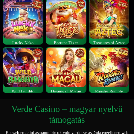
Lucky Neko
Fortune Tiger
Treasures of Aztec
Wild Bandito
Dreams of Macau
Rooster Rumble
Verde Casino – magyar nyelvű
támogatás
Bir web engelini aşmanın birçok yolu vardır ve aşağıda engellenen web