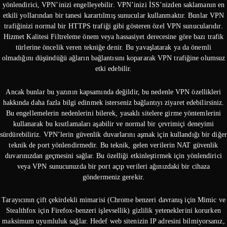
yönlendirici, VPN’inizi engelleyebilir. VPN’inizi İSS’nizden saklamanın en
etkili yollarından bir tanesi karartılmış sunucular kullanmaktır. Bunlar VPN
trafiğinizi normal bir HTTPS trafiği gibi gösteren özel VPN sunucularıdır.
Hizmet Kalitesi Filtreleme önem veya hassasiyet derecesine göre bazı trafik
türlerine öncelik veren tekniğe denir. Bu yavaşlatarak ya da önemli
olmadığını düşündüğü ağların bağlantısını kopararak VPN trafiğine olumsuz
etki edebilir.
Ancak bunlar bu yazının kapsamında değildir, bu nedenle VPN özellikleri
hakkında daha fazla bilgi edinmek isterseniz bağlantıyı ziyaret edebilirsiniz.
Bu engellemelerin nedenlerini bilerek, yasaklı sitelere girme yöntemlerini
kullanarak bu kısıtlamaları aşabilir ve normal bir çevrimiçi deneyimi
sürdürebiliriz. VPN’lerin güvenlik duvarlarını aşmak için kullandığı bir diğer
teknik de port yönlendirmedir. Bu teknik, gelen verilerin NAT güvenlik
duvarınızdan geçmesini sağlar. Bu özelliği etkinleştirmek için yönlendirici
veya VPN sunucunuzda bir port açıp verileri ağınızdaki bir cihaza
göndermeniz gerekir.
Tarayıcının çift çekirdekli mimarisi (Chrome benzeri davranış için Mimic ve
Stealthfox için Firefox-benzeri işlevsellik) gizlilik yeteneklerini korurken
maksimum uyumluluk sağlar. Hedef web sitenizin IP adresini bilmiyorsanız,