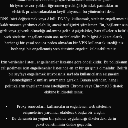
biriysen ve zor yoldan öğrenmen gerektiği için ıslak parmaklarını
elektrik prizine sokmaktan keyif alıyorsan bu yöntemleri dene.
DNS ‘nizi değiştirmek veya Akıllı DNS’yi kullanmak, sitelerin engellemesini
kaldırmanıza yardımcı olabilir, ancak trafiğinizi şifrelemez. Bu, bağlantınızın
gizli veya güvenli olmadığı anlamına gelir. Aşağıdakiler, bazı ülkelerin belirli
web sitelerini engellemesinin ana nedenleridir. Bu bilgiyi dikkate alarak,
herhangi bir yasal sonuca neden olmadan bir VPN kullanarak istediğiniz
herhangi bir engellenmiş web sitesinin engelini kaldırabilirsiniz.
İzin verilenler listesi, engellenenler listesine göre önceliklidir. Bu politikanın
çalışabilmesi için engellenenler listesinde en az bir girişiniz olmalıdır. Belirli
bir sayfayı engellemek istiyorsanız sayfada kullanıcıların erişmesini
istemediğiniz kısımları ayırmanız gerekir. Bunun ardından, hangi
politikaların uygulanmasını istediğinizi Chrome veya ChromeOS destek
ekibine bildirebilirsiniz.
Proxy sunucuları, kullanıcıların engellenen web sitelerine
erişmelerine yardımcı olabilecek başka bir araçtır.
Bu da sansürün yoğun bir şekilde uygulandığı ülkelerdeki derin
paket denetiminin önüne geçebilir.