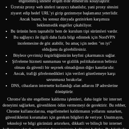
engellenmiş sitelere erişim elde etmelerini kolaylaştırır.
Ücretsiz proxy web siteleri tarayıcı tabanlıdır, yani proxy sitesini
ziyaret edip hedef URL’yi girip gezinmeye başlamanız yeterlidir.
Ancak bazen, bu sonsuz dünyada gezinirken karşımıza
beklenmedik engeller çıkabiliyor.
Bu ürünün hem taşınabilir hem de kurulum tipi sürümleri vardır.
Bu sağlayıcı ile ilgili daha fazla bilgi edinmek için NordVPN
incelemesine de göz atabilir, bu amaç için neden “en iyi”
olduğunu da görebilirsiniz.
Böylece çevrimiçi özgürlüğünüzün keyfini çıkarmanızı sağlar.
Şifreleme hizmeti sunmaması ve gizlilik politikalarının belirsiz
olması da güvenli bir seçenek olmadığının diğer kanıtlarıdır.
Ancak, trafiği şifrelemedikleri için verileri gözetlemeye karşı
savunmasız bırakırlar.
DNS, cihazların internette kullandığı alan adlarını IP adreslerine
dönüştürür.
Chrome’da site engelleme kaldırma işlemleri, daha özgür bir internet
deneyimi sağlarken, güvenlikten ödün vermemeyi de gerektirir. Bu rehber,
Chrome kullanıcılarına, engellemeleri kaldırmanın yollarını sunarken,
güvenliklerini korumaları için gereken bilgileri de veriyor. Unutmayın,
teknoloji ve bilgi gücünüzü artırırken, dikkatli ve bilinçli bir internet