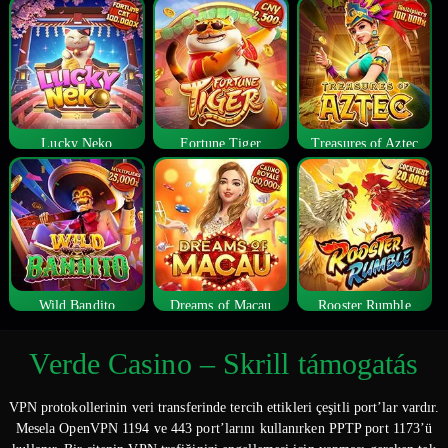
Lucky Neko
Fortune Tiger
Treasures of Aztec
Wild Bandito
Dreams of Macau
Rooster Rumble
Verde Casino – Skrill támogatás
VPN protokollerinin veri transferinde tercih ettikleri çeşitli port’lar vardır.
Mesela OpenVPN 1194 ve 443 port’larını kullanırken PPTP port 1173’ü