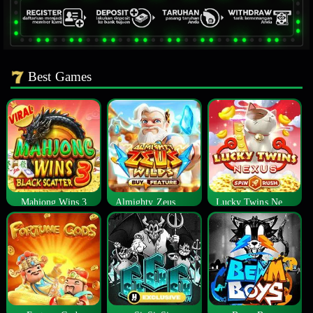
Best Games
Mahjong Wins 3
Almighty Zeus Wilds™
Lucky Twins Nexus