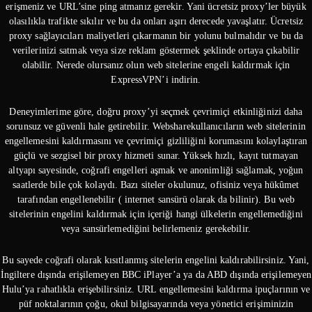
erişmeniz ve URL’sine ping atmanız gerekir. Yani ücretsiz proxy’ler büyük
olasılıkla trafikte sıkılır ve bu da onları aşırı derecede yavaşlatır. Ücretsiz
proxy sağlayıcıları maliyetleri çıkarmanın bir yolunu bulmalıdır ve bu da
verilerinizi satmak veya size reklam göstermek şeklinde ortaya çıkabilir
olabilir. Nerede olursanız olun web sitelerine engeli kaldırmak için
ExpressVPN’i indirin.
Deneyimlerime göre, doğru proxy’yi seçmek çevrimiçi etkinliğinizi daha
sorunsuz ve güvenli hale getirebilir. Websharekullanıcıların web sitelerinin
engellemesini kaldırmasını ve çevrimiçi gizliliğini korumasını kolaylaştıran
güçlü ve sezgisel bir proxy hizmeti sunar. Yüksek hızlı, kayıt tutmayan
altyapı sayesinde, coğrafi engelleri aşmak ve anonimliği sağlamak, yoğun
saatlerde bile çok kolaydı. Bazı siteler okulunuz, ofisiniz veya hükûmet
tarafından engellenebilir ( internet sansürü olarak da bilinir). Bu web
sitelerinin engelini kaldırmak için içeriği hangi ülkelerin engellemediğini
veya sansürlemediğini belirlemeniz gerekebilir.
Bu sayede coğrafi olarak kısıtlanmış sitelerin engelini kaldırabilirsiniz. Yani,
İngiltere dışında erişilemeyen BBC iPlayer’a ya da ABD dışında erişilemeyen
Hulu’ya rahatlıkla erişebilirsiniz. URL engellemesini kaldırma ipuçlarının ve
püf noktalarının çoğu, okul bilgisayarında veya yönetici erişiminizin