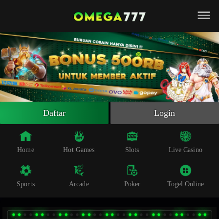
Beranda
Slot Online
Live Casino
Sportsbook
Arcade
Togel Online
Daftar
Login
Poker
Whatsapp
Home
Hot Games
Slots
Live Casino
Telegram
Sports
Arcade
Poker
Togel Online
Livechat