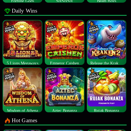
Fortune Gods
SixSixSix
Beam Boys
Daily Wins
5 Lions Megaways
Emperor Caishen
Release the Kraken 2
Wisdom of Athena
Aztec Bonanza
Rujak Bonanza
Hot Games