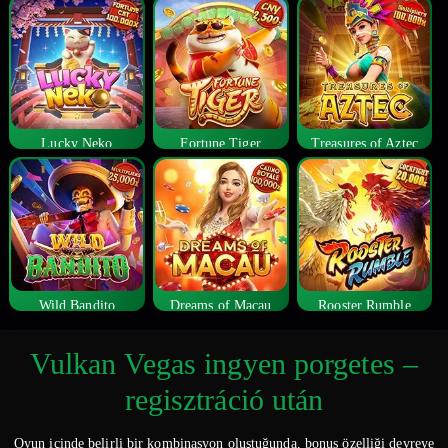
Lucky Neko
Fortune Tiger
Treasures of Aztec
Wild Bandito
Dreams of Macau
Rooster Rumble
Vulkan Vegas ingyen porgetes –
regisztráció után
Oyun içinde belirli bir kombinasyon oluştuğunda, bonus özelliği devreye