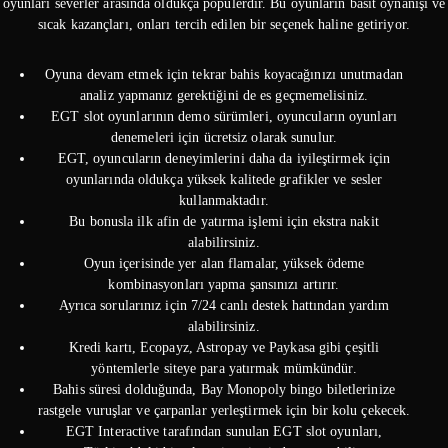
oyunları severler arasında oldukça popülerdir. Bu oyunların basit oynanışı ve
sıcak kazançları, onları tercih edilen bir seçenek haline getiriyor.
Oyuna devam etmek için tekrar bahis koyacağınızı unutmadan
analiz yapmanız gerektiğini de es geçmemelisiniz.
EGT slot oyunlarının demo sürümleri, oyuncuların oyunları
denemeleri için ücretsiz olarak sunulur.
EGT, oyuncuların deneyimlerini daha da iyileştirmek için
oyunlarında oldukça yüksek kalitede grafikler ve sesler
kullanmaktadır.
Bu bonusla ilk afin de yatırma işlemi için ekstra nakit
alabilirsiniz.
Oyun içerisinde yer alan flamalar, yüksek ödeme
kombinasyonları yapma şansınızı artırır.
Ayrıca sorularınız için 7/24 canlı destek hattından yardım
alabilirsiniz.
Kredi kartı, Ecopayz, Astropay ve Paykasa gibi çeşitli
yöntemlerle siteye para yatırmak mümkündür.
Bahis süresi dolduğunda, Bay Monopoly bingo biletlerinize
rastgele vuruşlar ve çarpanlar yerleştirmek için bir kolu çekecek.
EGT Interactive tarafından sunulan EGT slot oyunları,