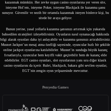
kazanmak mümkün. Her zevke uygun casino oyunlarına yer veren site,
isteyene Hol’em, isteyene Poker, isteyene Blackjack ile kazanma şansı
sunuyor. Güvenilir ve nezih bir ortamda kazanmak isteyen binlerce kişi, bu
sitede bir araya geliyor.
Bunun yerine, yasal yollarla kazanma şansınızı artırmak için yukarıda
bahsedilen stratejileri izleyebilirsiniz. Oyunların nasıl oynanacağı hakkında
bilgi alarak oyunları daha iyi anlayabilir ve kazanma şansınızı artırabilirsiniz.
Musnet Jackpot’un mesaj atma özelliği sayesinde, oyuncular hızlı bir şekilde
online jackpot oyunlarına katılabilirler. Musnet’in sunduğu büyük kazanç
fırsatlarıyla, oyuncular hem keyifli vakit geçirebilir hem de kazanç elde
edebilirler. EGT casino oyunları, slot oyunlarının yanı sıra diğer klasik
casino oyunlarını da içerir. Rulet, blackjack, bakara gibi sevilen oyunlar,
EGT’nin zengin oyun yelpazesinde mevcuttur.
Penyedia Games