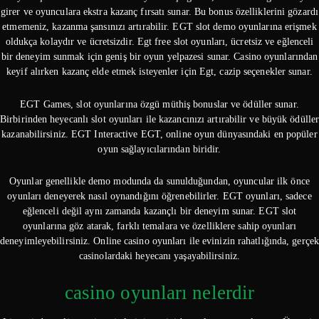
girer ve oyunculara ekstra kazanç fırsatı sunar. Bu bonus özelliklerini gözardı
etmemeniz, kazanma şansınızı artırabilir. EGT slot demo oyunlarına erişmek
oldukça kolaydır ve ücretsizdir. Egt free slot oyunları, ücretsiz ve eğlenceli
bir deneyim sunmak için geniş bir oyun yelpazesi sunar. Casino oyunlarından
keyif alırken kazanç elde etmek isteyenler için Egt, cazip seçenekler sunar.
EGT Games, slot oyunlarına özgü müthiş bonuslar ve ödüller sunar.
Birbirinden heyecanlı slot oyunları ile kazancınızı artırabilir ve büyük ödülle
kazanabilirsiniz. EGT Interactive EGT, online oyun dünyasındaki en popüler
oyun sağlayıcılarından biridir.
Oyunlar genellikle demo modunda da sunulduğundan, oyuncular ilk önce
oyunları deneyerek nasıl oynandığını öğrenebilirler. EGT oyunları, sadece
eğlenceli değil aynı zamanda kazançlı bir deneyim sunar. EGT slot
oyunlarına göz atarak, farklı temalara ve özelliklere sahip oyunları
deneyimleyebilirsiniz. Online casino oyunları ile evinizin rahatlığında, gerçek
casinolardaki heyecanı yaşayabilirsiniz.
casino oyunları nelerdir