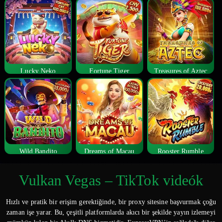
Lucky Neko
Fortune Tiger
Treasures of Aztec
Wild Bandito
Dreams of Macau
Rooster Rumble
Vulkan Vegas – TikTok videók
Hızlı ve pratik bir erişim gerektiğinde, bir proxy sitesine başvurmak çoğu
zaman işe yarar. Bu, çeşitli platformlarda akıcı bir şekilde yayın izlemeyi