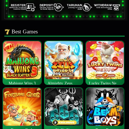
Best Games
Mahjong Wins 3
Almighty Zeus Wilds™
Lucky Twins Nexus