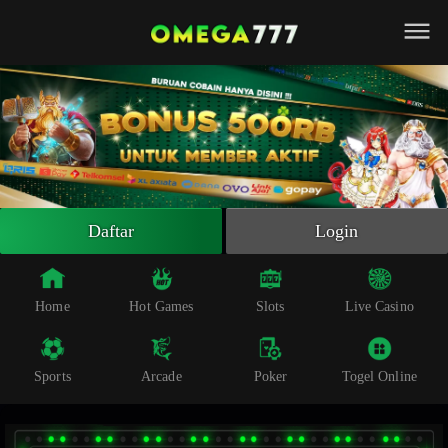
Beranda
Slot Online
Live Casino
Sportsbook
Arcade
Togel Online
Daftar
Login
Poker
Whatsapp
Home
Hot Games
Slots
Live Casino
Telegram
Sports
Arcade
Poker
Togel Online
Livechat