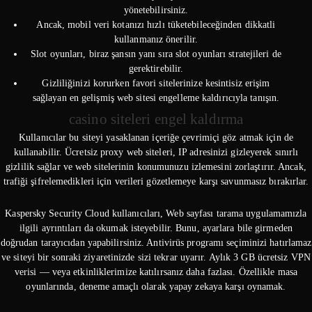
yönetebilirsiniz.
Ancak, mobil veri kotanızı hızlı tüketebileceğinden dikkatli
kullanmanız önerilir.
Slot oyunları, biraz şansın yanı sıra slot oyunları stratejileri de
gerektirebilir.
Gizliliğinizi korurken favori sitelerinize kesintisiz erişim
sağlayan en gelişmiş web sitesi engelleme kaldırıcıyla tanışın.
casino siteleri engel kaldırma
Kullanıcılar bu siteyi yasaklanan içeriğe çevrimiçi göz atmak için de
kullanabilir. Ücretsiz proxy web siteleri, IP adresinizi gizleyerek sınırlı
gizlilik sağlar ve web sitelerinin konumunuzu izlemesini zorlaştırır. Ancak,
trafiği şifrelemedikleri için verileri gözetlemeye karşı savunmasız bırakırlar.
Kaspersky Security Cloud kullanıcıları, Web sayfası tarama uygulamamızla
ilgili ayrıntıları da okumak isteyebilir. Bunu, ayarlara bile girmeden
doğrudan tarayıcıdan yapabilirsiniz. Antivirüs programı seçiminizi hatırlamaz
ve siteyi bir sonraki ziyaretinizde sizi tekrar uyarır. Aylık 3 GB ücretsiz VPN
verisi — veya etkinliklerimize katılırsanız daha fazlası. Özellikle masa
oyunlarında, deneme amaçlı olarak yapay zekaya karşı oynamak.