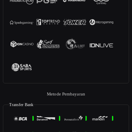
Metode Pembayaran
Transfer Bank