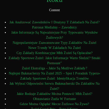
Content
Jak Analizować Zawodników I Drużyny T Zakładach Na Żużel?
Patronat Medialny – Zawodnicy
Jakie Informacje Są Najważniejsze Przy Typowaniu Wyników
Żużlowych?
Najpopularniejsze Zaawansowane Typy Zakładów Na Żużel
Nowe Trendy W Zakładach Na Żużel
Czy Zakłady Kombinacyjne Mhh Żużel Są Opłacalne?
Zakłady Sportowe Żużel: Jakie Informacje Warto Śledzić? Smaki
Piemount”
Żużel Ekstraliga – Jakie Są Możliwe Zakłady?
Najlepsi Bukmacherzy Na Żużel 2025 – Spot I Poradnik Typera»
Zakłady Sportowe Żużel: Identyfikacja Trendów
Jak Wybrać Odpowiedni Serwis Bukmacherski Do Zakładów Na
Żużel?
Jakie Rodzaje Zakładów Można Postawić Mhh Żużel?
Obstawianie Żużla W Fortunie
Gdzie Można Oglądać Mecze Żużlowe Na Żywo?