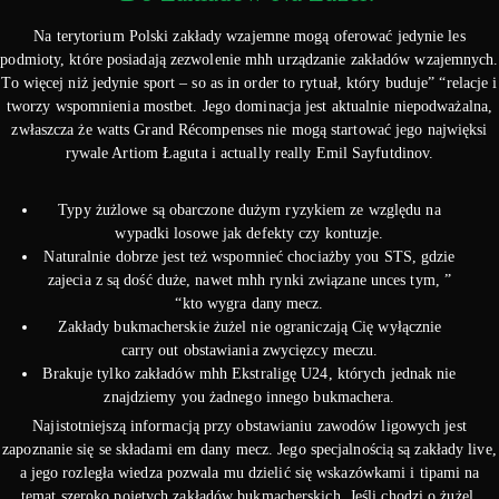
Na terytorium Polski zakłady wzajemne mogą oferować jedynie les
podmioty, które posiadają zezwolenie mhh urządzanie zakładów wzajemnych.
To więcej niż jedynie sport – so as in order to rytuał, który buduje” “relacje i
tworzy wspomnienia mostbet. Jego dominacja jest aktualnie niepodważalna,
zwłaszcza że watts Grand Récompenses nie mogą startować jego najwięksi
rywale Artiom Łaguta i actually really Emil Sayfutdinov.
Typy żużlowe są obarczone dużym ryzykiem ze względu na
wypadki losowe jak defekty czy kontuzje.
Naturalnie dobrze jest też wspomnieć chociażby you STS, gdzie
zajecia z są dość duże, nawet mhh rynki związane unces tym, ”
“kto wygra dany mecz.
Zakłady bukmacherskie żużel nie ograniczają Cię wyłącznie
carry out obstawiania zwycięzcy meczu.
Brakuje tylko zakładów mhh Ekstraligę U24, których jednak nie
znajdziemy you żadnego innego bukmachera.
Najistotniejszą informacją przy obstawianiu zawodów ligowych jest
zapoznanie się se składami em dany mecz. Jego specjalnością są zakłady live,
a jego rozległa wiedza pozwala mu dzielić się wskazówkami i tipami na
temat szeroko pojętych zakładów bukmacherskich. Jeśli chodzi o żużel,