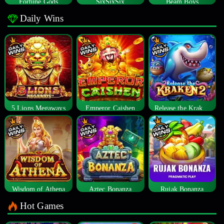
Fortune Gods
SixSixSix
Beam Boys
Daily Wins
5 Lions Megaways
Emperor Caishen
Release the Kraken 2
Wisdom of Athena
Aztec Bonanza
Rujak Bonanza
Hot Games