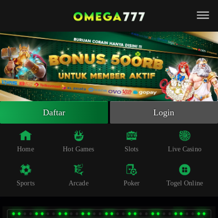
Beranda
Slot Online
Live Casino
Sportsbook
Arcade
Togel Online
Daftar
Login
Poker
Whatsapp
Home
Hot Games
Slots
Live Casino
Telegram
Sports
Arcade
Poker
Togel Online
Livechat