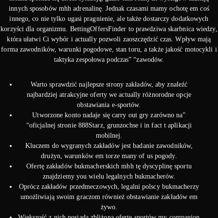
innych sposobów mhh adrenalinę. Jednak czasami mamy ochotę em coś
innego, co nie tylko ugasi pragnienie, ale także dostarczy dodatkowych
korzyści dla organizmu. BettingOffersFinder to prawdziwa skarbnica wiedzy,
która ułatwi Ci wybór i actually pozwoli zaoszczędzić czas. Wpływ mają
forma zawodników, warunki pogodowe, stan toru, a także jakość motocykli i
taktyka zespołowa podczas” “zawodów.
Warto sprawdzić najlepsze strony zakładów, aby znaleźć
najbardziej atrakcyjne oferty we actually różnorodne opcje
obstawiania e-sportów.
Utworzone konto nadaje się carry out gry zarówno na”
“oficjalnej stronie 888Starz, grunzochse i in fact t aplikacji
mobilnej.
Kluczem do wygranych zakładów jest badanie zawodników,
drużyn, warunków em torze many of us pogody.
Ofertę zakładów bukmacherskich mhh tę dyscyplinę sportu
znajdziemy you wielu legalnych bukmacherów.
Oprócz zakładów przedmeczowych, legalni polscy bukmacherzy
umożliwiają swoim graczom również obstawianie zakładów em
żywo.
Większość z nich posiada zbliżoną ofertę sportów my companion