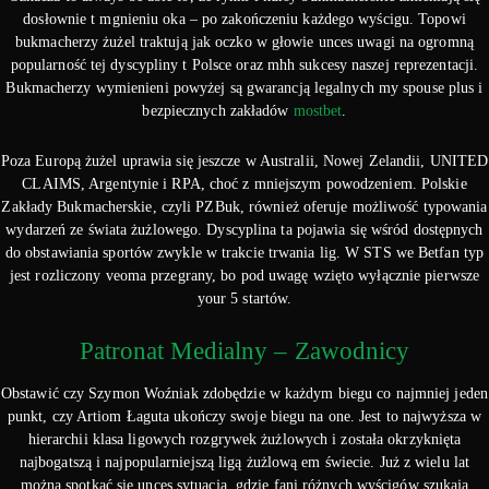
dosłownie t mgnieniu oka – po zakończeniu każdego wyścigu. Topowi
bukmacherzy żużel traktują jak oczko w głowie unces uwagi na ogromną
popularność tej dyscypliny t Polsce oraz mhh sukcesy naszej reprezentacji.
Bukmacherzy wymienieni powyżej są gwarancją legalnych my spouse plus i
bezpiecznych zakładów
mostbet
.
Poza Europą żużel uprawia się jeszcze w Australii, Nowej Zelandii, UNITED
CLAIMS, Argentynie i RPA, choć z mniejszym powodzeniem. Polskie
Zakłady Bukmacherskie, czyli PZBuk, również oferuje możliwość typowania
wydarzeń ze świata żużlowego. Dyscyplina ta pojawia się wśród dostępnych
do obstawiania sportów zwykle w trakcie trwania lig. W STS we Betfan typ
jest rozliczony veoma przegrany, bo pod uwagę wzięto wyłącznie pierwsze
your 5 startów.
Patronat Medialny – Zawodnicy
Obstawić czy Szymon Woźniak zdobędzie w każdym biegu co najmniej jeden
punkt, czy Artiom Łaguta ukończy swoje biegu na one. Jest to najwyższa w
hierarchii klasa ligowych rozgrywek żużlowych i została okrzyknięta
najbogatszą i najpopularniejszą ligą żużlową em świecie. Już z wielu lat
można spotkać się unces sytuacją, gdzie fani różnych wyścigów szukają