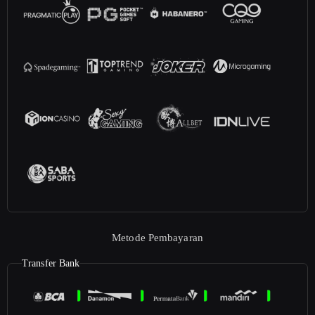
Metode Pembayaran
Transfer Bank