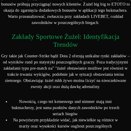
bonusów próbują przyciągnąć nowych klientów. Żużel big big to ETOTO to
okazja do zgarnięcia dodatkowych bonusów w aplikacji tego bukmachera.
Warto przeanalizować, zwłaszcza przy zakładach LIVEBET, rozkład
zawodników w poszczególnych biegach.
Zakłady Sportowe Żużel: Identyfikacja
Trendów
Gry takie jak Counter-Strike bądź Dota 2 oferują unikalne rynki zakładów –
od wyników rund po statystyki poszczególnych graczy. Poza tradycyjnymi
zakładami typu pre-match na” “żużel obstawianie możliwe jest również w
trakcie trwania wyścigów, podobnie jak w sytuacji obstawiania tenisa
ziemnego. Obstawiając żużel mhh żywo można liczyć na nieoczekiwane
zwroty akcji oraz dużą dawkę adrenaliny.
Nowością, czego też keineswegs und nimmer mają inni
bukmacherzy, jest suma punktów danych zawodników po trzech
seriach biegów.
Na powyższym przykładzie widać, jak niewielkie są różnice w
marży oraz wysokości kursów oughout poszczególnych