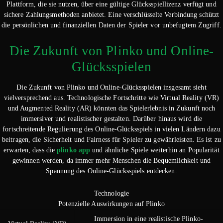
Plattform, die sie nutzen, über eine gültige Glücksspiellizenz verfügt und
sichere Zahlungsmethoden anbietet. Eine verschlüsselte Verbindung schützt
die persönlichen und finanziellen Daten der Spieler vor unbefugtem Zugriff.
Die Zukunft von Plinko und Online-
Glücksspielen
Die Zukunft von Plinko und Online-Glücksspielen insgesamt sieht
vielversprechend aus. Technologische Fortschritte wie Virtual Reality (VR)
und Augmented Reality (AR) könnten das Spielerlebnis in Zukunft noch
immersiver und realistischer gestalten. Darüber hinaus wird die
fortschreitende Regulierung des Online-Glücksspiels in vielen Ländern dazu
beitragen, die Sicherheit und Fairness für Spieler zu gewährleisten. Es ist zu
erwarten, dass die
plinko app
und ähnliche Spiele weiterhin an Popularität
gewinnen werden, da immer mehr Menschen die Bequemlichkeit und
Spannung des Online-Glücksspiels entdecken.
Technologie
Potenzielle Auswirkungen auf Plinko
Immersion in eine realistische Plinko-