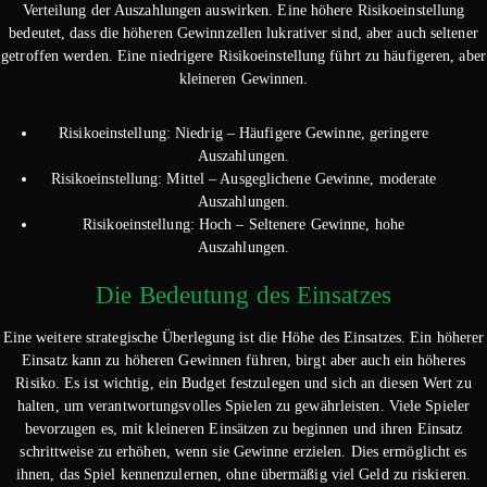
Verteilung der Auszahlungen auswirken. Eine höhere Risikoeinstellung
bedeutet, dass die höheren Gewinnzellen lukrativer sind, aber auch seltener
getroffen werden. Eine niedrigere Risikoeinstellung führt zu häufigeren, aber
kleineren Gewinnen.
Risikoeinstellung: Niedrig – Häufigere Gewinne, geringere
Auszahlungen.
Risikoeinstellung: Mittel – Ausgeglichene Gewinne, moderate
Auszahlungen.
Risikoeinstellung: Hoch – Seltenere Gewinne, hohe
Auszahlungen.
Die Bedeutung des Einsatzes
Eine weitere strategische Überlegung ist die Höhe des Einsatzes. Ein höherer
Einsatz kann zu höheren Gewinnen führen, birgt aber auch ein höheres
Risiko. Es ist wichtig, ein Budget festzulegen und sich an diesen Wert zu
halten, um verantwortungsvolles Spielen zu gewährleisten. Viele Spieler
bevorzugen es, mit kleineren Einsätzen zu beginnen und ihren Einsatz
schrittweise zu erhöhen, wenn sie Gewinne erzielen. Dies ermöglicht es
ihnen, das Spiel kennenzulernen, ohne übermäßig viel Geld zu riskieren.