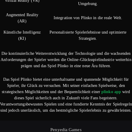
Virtual Reality (VR)
Umgebung.
Augmented Reality
Integration von Plinko in die reale Welt.
(AR)
Künstliche Intelligenz
Personalisierte Spielerlebnisse und optimierte
(KI)
Strategien.
Die kontinuierliche Weiterentwicklung der Technologie und die wachsenden
Anforderungen der Spieler werden die Online-Glücksspielindustrie weiterhin
prägen und das Spiel Plinko in eine neue Ära führen.
Das Spiel Plinko bietet eine unterhaltsame und spannende Möglichkeit für
Spieler, ihr Glück zu versuchen. Mit seiner einfachen Spielweise, den
strategischen Möglichkeiten und der Bequemlichkeit einer
plinko app
wird
dieses Spiel sicherlich auch in Zukunft viele Fans begeistern.
Verantwortungsbewusstes Spielen und eine fundierte Kenntnis der Spielregeln
sind jedoch unerlässlich, um das bestmögliche Spielerlebnis zu gewährleisten.
Penyedia Games