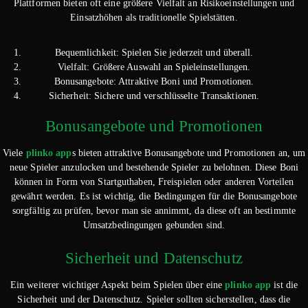
Plattformen bieten oft eine größere Vielfalt an Risikoeinstellungen und
Einsatzhöhen als traditionelle Spielstätten.
Bequemlichkeit: Spielen Sie jederzeit und überall.
Vielfalt: Größere Auswahl an Spieleinstellungen.
Bonusangebote: Attraktive Boni und Promotionen.
Sicherheit: Sichere und verschlüsselte Transaktionen.
Bonusangebote und Promotionen
Viele
plinko app
s bieten attraktive Bonusangebote und Promotionen an, um
neue Spieler anzulocken und bestehende Spieler zu belohnen. Diese Boni
können in Form von Startguthaben, Freispielen oder anderen Vorteilen
gewährt werden. Es ist wichtig, die Bedingungen für die Bonusangebote
sorgfältig zu prüfen, bevor man sie annimmt, da diese oft an bestimmte
Umsatzbedingungen gebunden sind.
Sicherheit und Datenschutz
Ein weiterer wichtiger Aspekt beim Spielen über eine
plinko app
ist die
Sicherheit und der Datenschutz. Spieler sollten sicherstellen, dass die