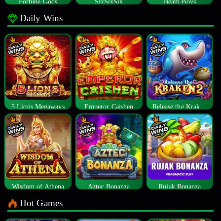
Fortune Gods
SixSixSix
Beam Boys
Daily Wins
5 Lions Megaways
Emperor Caishen
Release the Kraken 2
Wisdom of Athena
Aztec Bonanza
Rujak Bonanza
Hot Games