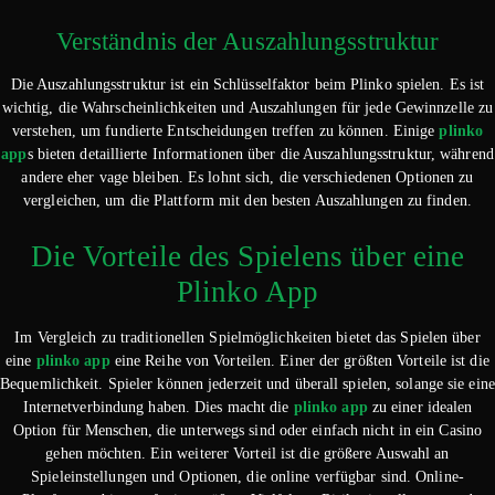
Verständnis der Auszahlungsstruktur
Die Auszahlungsstruktur ist ein Schlüsselfaktor beim Plinko spielen. Es ist
wichtig, die Wahrscheinlichkeiten und Auszahlungen für jede Gewinnzelle zu
verstehen, um fundierte Entscheidungen treffen zu können. Einige
plinko
app
s bieten detaillierte Informationen über die Auszahlungsstruktur, während
andere eher vage bleiben. Es lohnt sich, die verschiedenen Optionen zu
vergleichen, um die Plattform mit den besten Auszahlungen zu finden.
Die Vorteile des Spielens über eine
Plinko App
Im Vergleich zu traditionellen Spielmöglichkeiten bietet das Spielen über
eine
plinko app
eine Reihe von Vorteilen. Einer der größten Vorteile ist die
Bequemlichkeit. Spieler können jederzeit und überall spielen, solange sie eine
Internetverbindung haben. Dies macht die
plinko app
zu einer idealen
Option für Menschen, die unterwegs sind oder einfach nicht in ein Casino
gehen möchten. Ein weiterer Vorteil ist die größere Auswahl an
Spieleinstellungen und Optionen, die online verfügbar sind. Online-