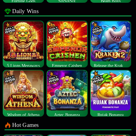
Fortune Gods
SixSixSix
Beam Boys
Daily Wins
5 Lions Megaways
Emperor Caishen
Release the Kraken 2
Wisdom of Athena
Aztec Bonanza
Rujak Bonanza
Hot Games