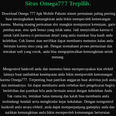
Situs Omega777 Terpilih.
Download Omega 777 Apk Mobile Pahami sistem permainan paling penting
buat meningkatkan kemungkinan anda bikin memperoleh kemenangan
karena. Masing-masing permainan slot mungkin mempunyai ketentuan, garis
pembayaran. erta spek bonus yang tidak sama. Jadi menyisihkan karena ri
untuk latih karena ri permainan detail yang anda mainkan bisa kasih anda
kelebihan. Cek lisensi atau sertifikat dapat membantu memutus kalau anda
bermain karena situs yang sah. Dengan memahami proses permainan dan
tentukan web yang cocok, anda bisa mengoptimalkan kemungkinan untuk
menang.
Mengontrol bankroll anda dan memutus batas mempercayakan kiat efektif
lainnya buat tambahkan kesempatan anda bikin memperoleh kemenangan
karena Omega777. Terpenting buat pastikan anggaran buat aktivitas judi anda
dan mentaatinya. Ini dapat membantu anda terbebas dari pengeluaran begitu
berlebihan dan pastikan bila anda bermain sesuai dengan kebolehan Anda.
Tak cuma itu, tentukan batas menang dan kalah bisa membantu anda
melindungi kendali serta menghindar kejar kekalahan. Dengan mengontrol
bankroll anda secara efektif, anda dapat memperpanjang gameplay anda dan
naikkan kemungkinan anda bikin memperoleh kemenangan berturutan.