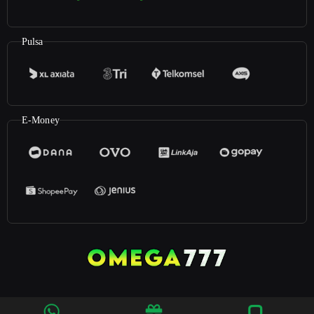
Pulsa
E-Money
©2024
Omega777
. All rights reserved | 18+