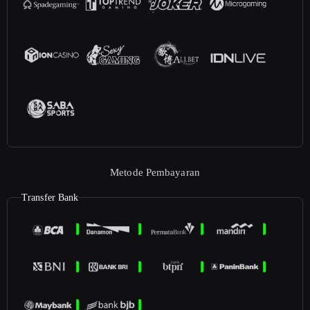
Metode Pembayaran
Transfer Bank