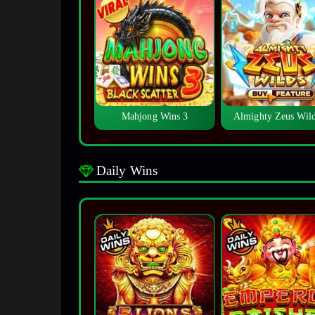
Mahjong Wins 3
Almighty Zeus Wi
Daily Wins