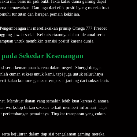
tu ini, basis ini jadi bukti fakta kalau dunia gaming dapat
na menawarkan. Dan juga dari efek positif yang mereka buat
penuhi tuntutan dan harapan pemain kekinian.
. Pengembangan ini merefleksikan prinsip Omega 777 Freebet
nggung-jawab sosial. Keikutsertaannya dalam ide amal serta
mpuan untuk membikin transisi positif karena dunia.
 pada Sekedar Kesenangan
asi serta kemampuan karena dalam negeri. Sinergi dengan
anlah cuman sukses untuk kami, tapi juga untuk seluruhnya
erti kalau komune games merupakan jantung dari sukses basis
hat. Membuat ikatan yang semakin lebih kuat karena di antara
an workshop bukan sekedar terkait memberi informasi. Tapi
rt perkembangan pemainnya. Tingkat transparan yang cukup
 serta kejujuran dalam tiap sisi pengalaman gaming mereka.