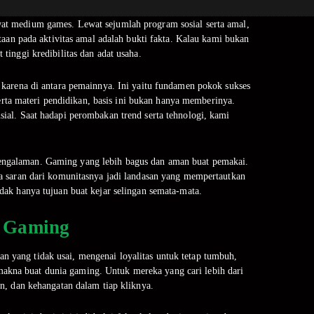
t medium games. Lewat sejumlah program sosial serta amal,
aan pada aktivitas amal adalah bukti fakta. Kalau kami bukan
inggi kredibilitas dan adat usaha.
karena di antara pemainnya. Ini yaitu fundamen pokok sukses
rta materi pendidikan, basis ini bukan hanya memberinya.
al. Saat hadapi perombakan trend serta tehnologi, kami
an pengalaman. Gaming yang lebih bagus dan aman buat pemakai.
a saran dari komunitasnya jadi landasan yang mempertautkan
ak hanya tujuan buat kejar selingan semata-mata.
a Gaming
an yang tidak usai, mengenai loyalitas untuk tetap tumbuh,
n makna buat dunia gaming. Untuk mereka yang cari lebih dari
n, dan kehangatan dalam tiap kliknya.