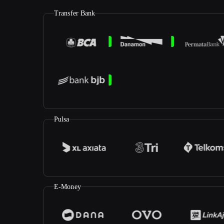
Transfer Bank
Pulsa
E-Money