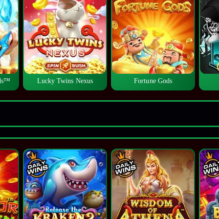
lds™
Lucky Twins Nexus
Fortune Gods