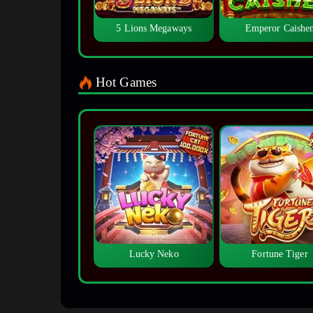
5 Lions Megaways
Emperor Caishe
Hot Games
Lucky Neko
Fortune Tiger