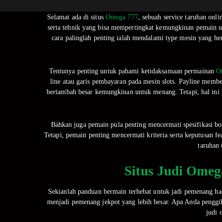
Selamat ada di situs
Omega 777
, sebuah service taruhan onl
serta tehnik yang bisa mempertingkat kemungkinan pemain 
cara palinglah penting ialah mendalami type mesin yang h
Tentunya penting untuk pahami ketidaksamaan permainan
O
line atau garis pembayaran pada mesin slots. Payline memb
bertambah besar kemungkinan untuk menang. Tetapi, hal ini 
Bahkan juga pemain pula penting mencermati spesifikasi bo
Tetapi, pemain penting mencermati kriteria serta keputusan f
taruhan 
Situs Judi Omeg
Sekianlah panduan bermain terhebat untuk jadi pemenang had
menjadi pemenang jekpot yang lebih besar. Apa Anda penggila
judi 