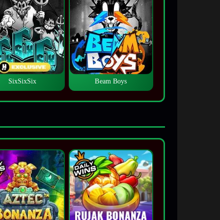
SixSixSix
Beam Boys