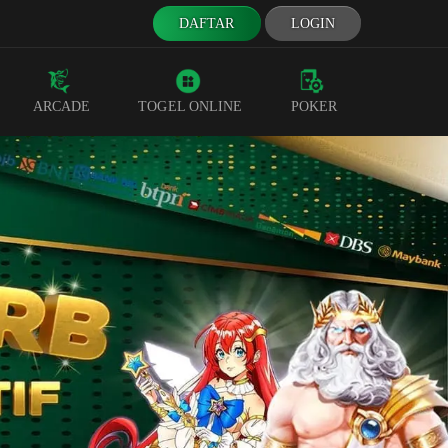
DAFTAR
LOGIN
ARCADE
TOGEL ONLINE
POKER