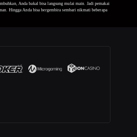
i imbuhkan, Anda bakal bisa langsung mulai main. Jadi pemakai
aman. Hingga Anda bisa bergembira sembari nikmati beberapa