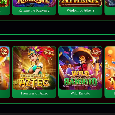
n
Release the Kraken 2
Wisdom of Athena
Treasures of Aztec
Wild Bandito